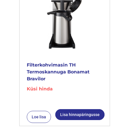
Filterkohvimasin TH
Termoskannuga Bonamat
Bravilor
Küsi hinda
Lisa hinnapäringusse
Loe lisa