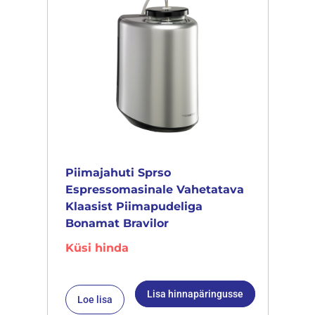
Piimajahuti Sprso
Espressomasinale Vahetatava
Klaasist Piimapudeliga
Bonamat Bravilor
Küsi hinda
Lisa hinnapäringusse
Loe lisa