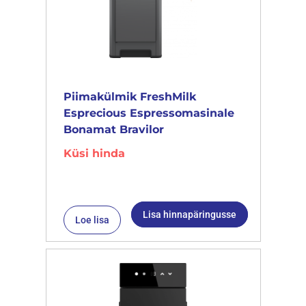
Piimakülmik FreshMilk
Esprecious Espressomasinale
Bonamat Bravilor
Küsi hinda
Lisa hinnapäringusse
Loe lisa