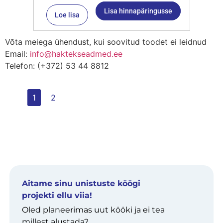
Lisa hinnapäringusse
Loe lisa
Võta meiega ühendust, kui soovitud toodet ei leidnud
Email:
info@haktekseadmed.ee
Telefon: (+372) 53 44 8812
1
2
Aitame sinu unistuste köögi
projekti ellu viia!
Oled planeerimas uut kööki ja ei tea
millest alustada?