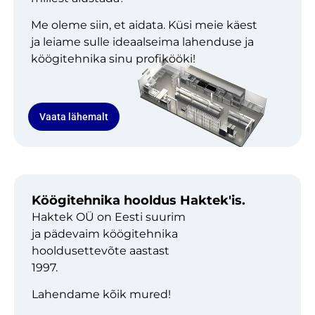
Me oleme siin, et aidata. Küsi meie käest
ja leiame sulle ideaalseima lahenduse ja
köögitehnika sinu profikööki!
Vaata lähemalt
Köögitehnika hooldus Haktek'is.
Haktek OÜ on Eesti suurim
ja pädevaim köögitehnika
hooldusettevõte aastast
1997.
Lahendame kõik mured!