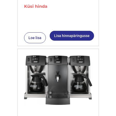
Küsi hinda
Lisa hinnapäringusse
Loe lisa