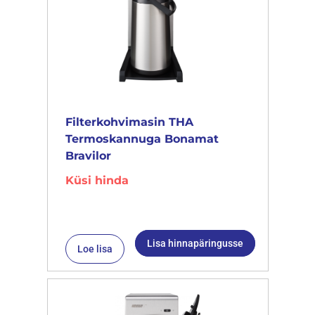
Filterkohvimasin THA
Termoskannuga Bonamat
Bravilor
Küsi hinda
Lisa hinnapäringusse
Loe lisa