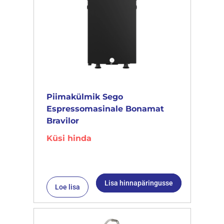
Piimakülmik Sego
Espressomasinale Bonamat
Bravilor
Küsi hinda
Lisa hinnapäringusse
Loe lisa