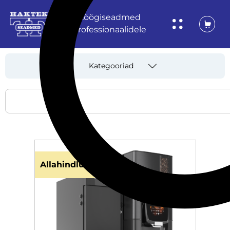
Köögiseadmed
professionaalidele
Kategooriad
Allahindlus!