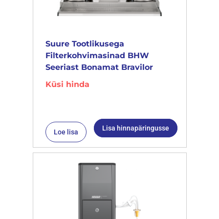
Suure Tootlikusega
Filterkohvimasinad BHW
Seeriast Bonamat Bravilor
Küsi hinda
Lisa hinnapäringusse
Loe lisa