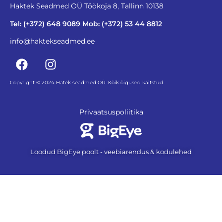
Haktek Seadmed OÜ Töökoja 8, Tallinn 10138
Tel: (+372) 648 9089 Mob: (+372) 53 44 8812
info@haktekseadmed.ee
Copyright © 2024 Hatek seadmed OÜ. Kõik õigused kaitstud.
Privaatsuspoliitika
Loodud BigEye poolt - veebiarendus & kodulehed