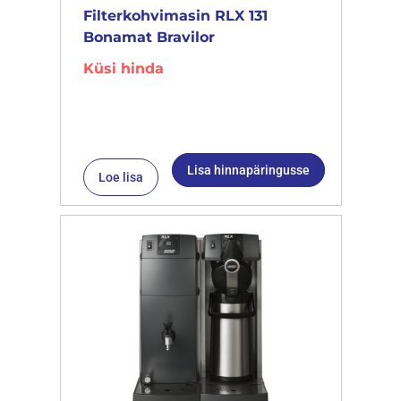
Filterkohvimasin RLX 131
Bonamat Bravilor
Küsi hinda
Lisa hinnapäringusse
Loe lisa