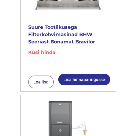
Suure Tootlikusega
Filterkohvimasinad BHW
Seeriast Bonamat Bravilor
Küsi hinda
Lisa hinnapäringusse
Loe lisa