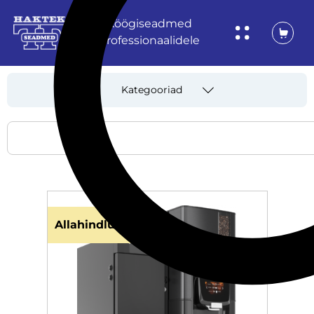
Köögiseadmed
professionaalidele
Kategooriad
Allahindlus!