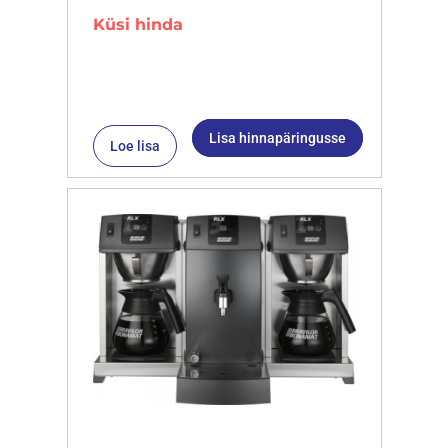
Küsi hinda
Lisa hinnapäringusse
Loe lisa