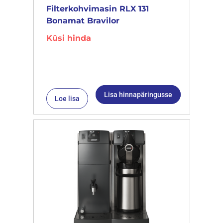
Filterkohvimasin RLX 131
Bonamat Bravilor
Küsi hinda
Lisa hinnapäringusse
Loe lisa