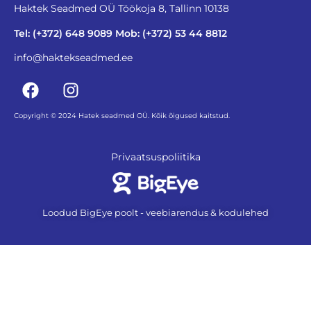
Haktek Seadmed OÜ Töökoja 8, Tallinn 10138
Tel: (+372) 648 9089 Mob: (+372) 53 44 8812
info@haktekseadmed.ee
Copyright © 2024 Hatek seadmed OÜ. Kõik õigused kaitstud.
Privaatsuspoliitika
Loodud BigEye poolt - veebiarendus & kodulehed