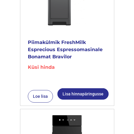
Piimakülmik FreshMilk
Esprecious Espressomasinale
Bonamat Bravilor
Küsi hinda
Lisa hinnapäringusse
Loe lisa