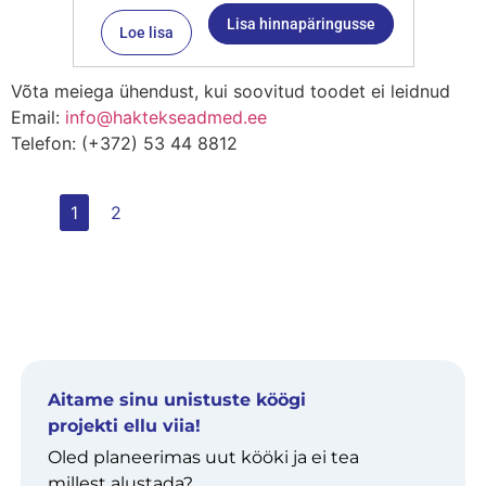
Lisa hinnapäringusse
Loe lisa
Võta meiega ühendust, kui soovitud toodet ei leidnud
Email:
info@haktekseadmed.ee
Telefon: (+372) 53 44 8812
1
2
Aitame sinu unistuste köögi
projekti ellu viia!
Oled planeerimas uut kööki ja ei tea
millest alustada?