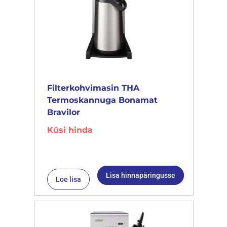
Filterkohvimasin THA
Termoskannuga Bonamat
Bravilor
Küsi hinda
Lisa hinnapäringusse
Loe lisa