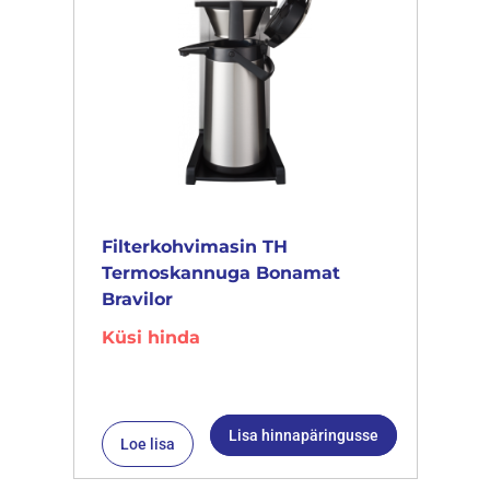
Filterkohvimasin TH
Termoskannuga Bonamat
Bravilor
Küsi hinda
Lisa hinnapäringusse
Loe lisa