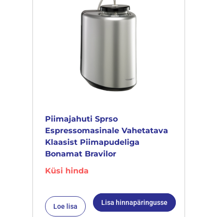
Piimajahuti Sprso
Espressomasinale Vahetatava
Klaasist Piimapudeliga
Bonamat Bravilor
Küsi hinda
Lisa hinnapäringusse
Loe lisa