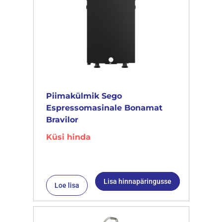
Piimakülmik Sego
Espressomasinale Bonamat
Bravilor
Küsi hinda
Lisa hinnapäringusse
Loe lisa