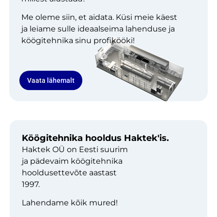
Me oleme siin, et aidata. Küsi meie käest
ja leiame sulle ideaalseima lahenduse ja
köögitehnika sinu profikööki!
Vaata lähemalt
Köögitehnika hooldus Haktek'is.
Haktek OÜ on Eesti suurim
ja pädevaim köögitehnika
hooldusettevõte aastast
1997.
Lahendame kõik mured!