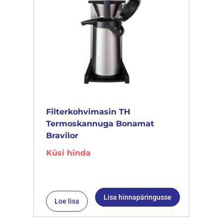
Filterkohvimasin TH
Termoskannuga Bonamat
Bravilor
Küsi hinda
Lisa hinnapäringusse
Loe lisa