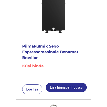
Piimakülmik Sego
Espressomasinale Bonamat
Bravilor
Küsi hinda
Lisa hinnapäringusse
Loe lisa