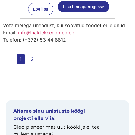
Lisa hinnapäringusse
Loe lisa
Võta meiega ühendust, kui soovitud toodet ei leidnud
Email:
info@haktekseadmed.ee
Telefon: (+372) 53 44 8812
1
2
Aitame sinu unistuste köögi
projekti ellu viia!
Oled planeerimas uut kööki ja ei tea
millest alustada?