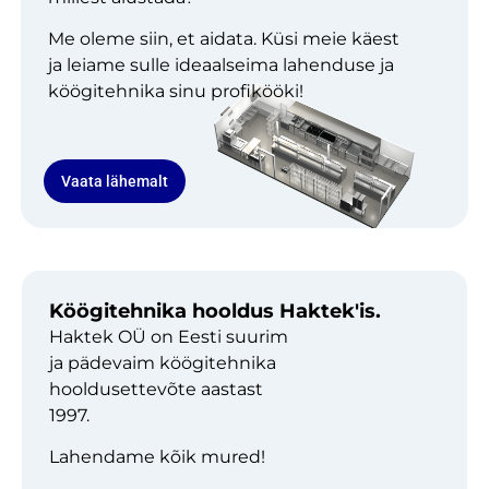
Me oleme siin, et aidata. Küsi meie käest
ja leiame sulle ideaalseima lahenduse ja
köögitehnika sinu profikööki!
Vaata lähemalt
Köögitehnika hooldus Haktek'is.
Haktek OÜ on Eesti suurim
ja pädevaim köögitehnika
hooldusettevõte aastast
1997.
Lahendame kõik mured!