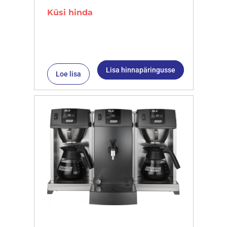
Küsi hinda
Lisa hinnapäringusse
Loe lisa