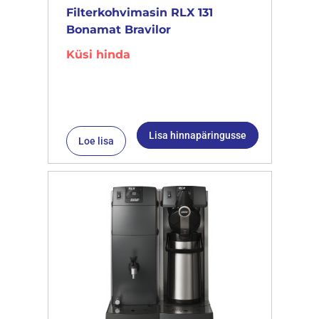
Filterkohvimasin RLX 131
Bonamat Bravilor
Küsi hinda
Lisa hinnapäringusse
Loe lisa