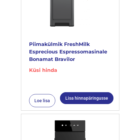
Piimakülmik FreshMilk
Esprecious Espressomasinale
Bonamat Bravilor
Küsi hinda
Lisa hinnapäringusse
Loe lisa