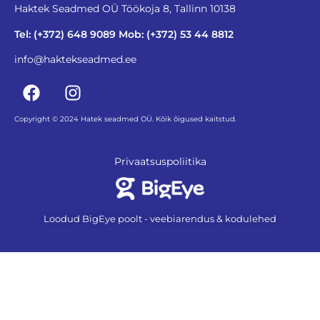
Haktek Seadmed OÜ Töökoja 8, Tallinn 10138
Tel: (+372) 648 9089 Mob: (+372) 53 44 8812
info@haktekseadmed.ee
Copyright © 2024 Hatek seadmed OÜ. Kõik õigused kaitstud.
Privaatsuspoliitika
Loodud BigEye poolt - veebiarendus & kodulehed