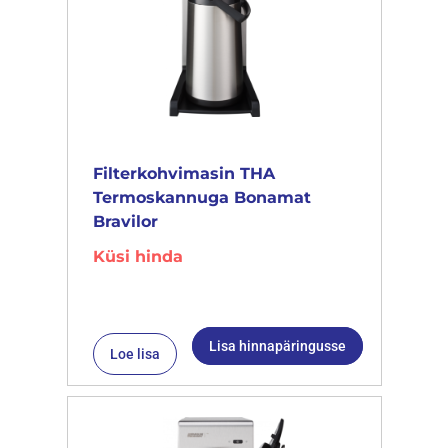
Filterkohvimasin THA
Termoskannuga Bonamat
Bravilor
Küsi hinda
Lisa hinnapäringusse
Loe lisa