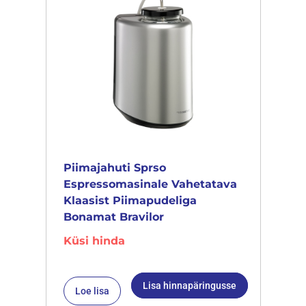
Piimajahuti Sprso
Espressomasinale Vahetatava
Klaasist Piimapudeliga
Bonamat Bravilor
Küsi hinda
Lisa hinnapäringusse
Loe lisa