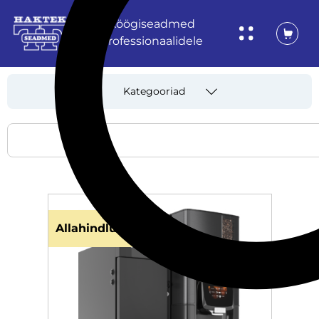
Köögiseadmed
professionaalidele
Kategooriad
Allahindlus!