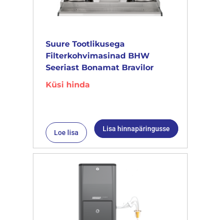
Suure Tootlikusega
Filterkohvimasinad BHW
Seeriast Bonamat Bravilor
Küsi hinda
Lisa hinnapäringusse
Loe lisa