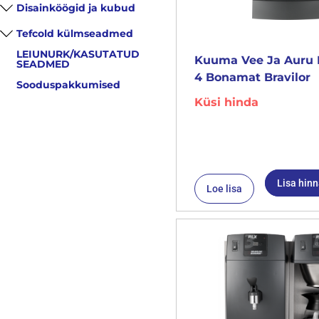
Disainköögid ja kubud
Tefcold külmseadmed
LEIUNURK/KASUTATUD
Kuuma Vee Ja Auru 
SEADMED
4 Bonamat Bravilor
Sooduspakkumised
Küsi hinda
Lisa hin
Loe lisa