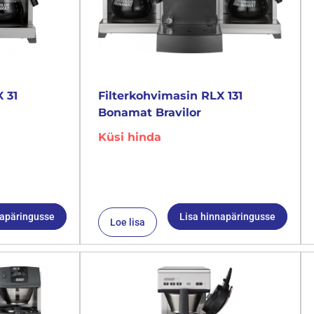
 31
Filterkohvimasin RLX 131
Bonamat Bravilor
Küsi hinda
napäringusse
Lisa hinnapäringusse
Loe lisa