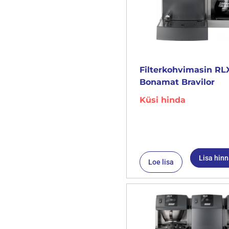
Filterkohvimasin RLX
Bonamat Bravilor
Küsi hinda
Lisa hin
Loe lisa