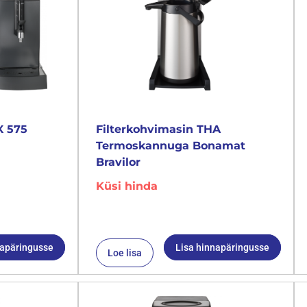
X 575
Filterkohvimasin THA
Termoskannuga Bonamat
Bravilor
Küsi hinda
napäringusse
Lisa hinnapäringusse
Loe lisa