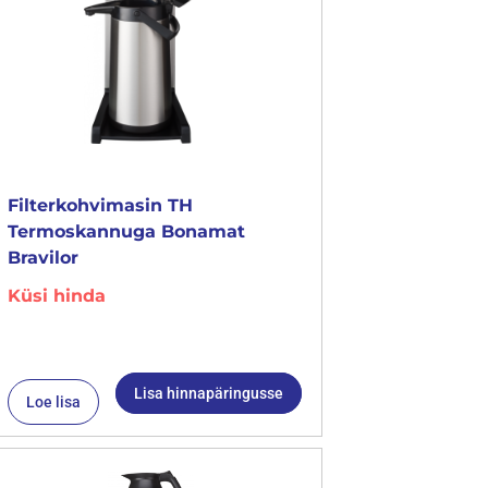
Filterkohvimasin TH
Termoskannuga Bonamat
Bravilor
Küsi hinda
Lisa hinnapäringusse
Loe lisa