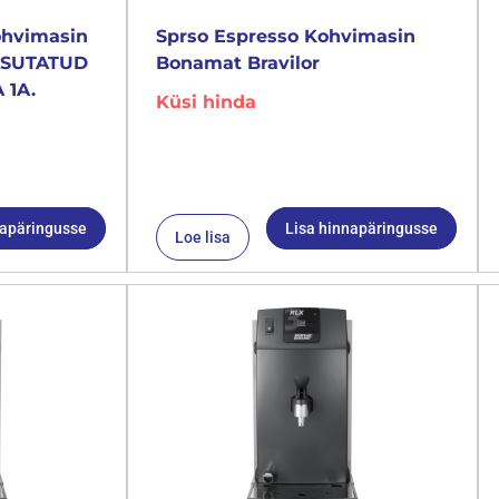
ohvimasin
Sprso Espresso Kohvimasin
KASUTATUD
Bonamat Bravilor
 1A.
Küsi hinda
napäringusse
Lisa hinnapäringusse
Loe lisa