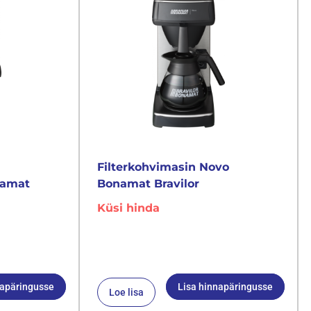
Filterkohvimasin Novo
namat
Bonamat Bravilor
Küsi hinda
napäringusse
Lisa hinnapäringusse
Loe lisa