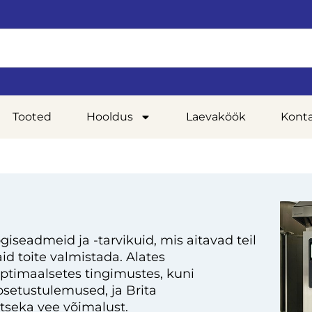
Tooted
Hooldus
Laevaköök
Kont
giseadmeid ja -tarvikuid, mis aitavad teil
d toite valmistada. Alates
optimaalsetes tingimustes, kuni
setustulemused, ja Brita
tseka vee võimalust.