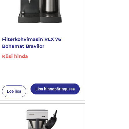
Filterkohvimasin RLX 76
Bonamat Bravilor
Küsi hinda
Lisa hinnapäringusse
Loe lisa