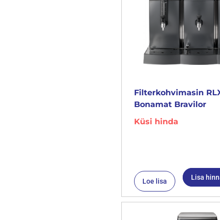
Filterkohvimasin RL
Bonamat Bravilor
Küsi hinda
Lisa hin
Loe lisa