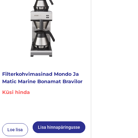
Filterkohvimasinad Mondo Ja
Matic Marine Bonamat Bravilor
Küsi hinda
Lisa hinnapäringusse
Loe lisa