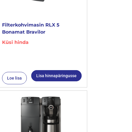
Filterkohvimasin RLX 5
Bonamat Bravilor
Küsi hinda
Lisa hinnapäringusse
Loe lisa