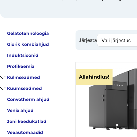
Gelatotehnoloogia
Järjesta
Giorik kombiahjud
Induktsioonid
Profikeemia
Allahindlus!
Külmseadmed
Kuumseadmed
Convotherm ahjud
Venix ahjud
Joni keedukatlad
Veeautomaadid