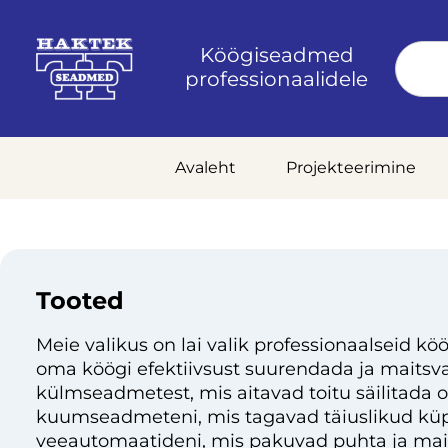
Köögiseadmed
professionaalidele
Avaleht
Projekteerimine
Tooted
Meie valikus on lai valik professionaalseid köö
oma köögi efektiivsust suurendada ja maitsvai
külmseadmetest, mis aitavad toitu säilitada 
kuumseadmeteni, mis tagavad täiuslikud küp
veeautomaatideni, mis pakuvad puhta ja mai