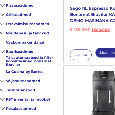
Pizzaseadmed
Sego 11L Espresso K
Bonamat Bravilor 
Grillseadmed
DEMO MASINANA CA
Ettevalmistusseadmed
5 136.00
€
1 500.00
€
Nõudepesu ja tarvikud
Vaakumpakendajad
Baariseadmed
Lisa hin
Loe lisa
Täisautomaatsed ja filter
kohvimasinad Bonamat
Bravilor
La Cucina by Bertos
Väljastusseadmed
Termotransport
RST inventar ja mööbel
Pesulaseadmed