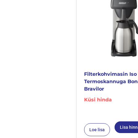
Filterkohvimasin Iso
Termoskannuga Bo
Bravilor
Küsi hinda
Lisa hin
Loe lisa