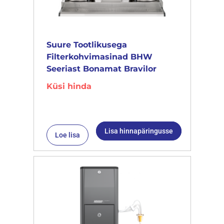
Suure Tootlikusega
Filterkohvimasinad BHW
Seeriast Bonamat Bravilor
Küsi hinda
Lisa hinnapäringusse
Loe lisa