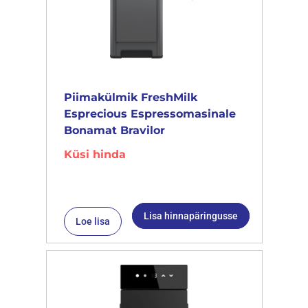
Piimakülmik FreshMilk
Esprecious Espressomasinale
Bonamat Bravilor
Küsi hinda
Lisa hinnapäringusse
Loe lisa