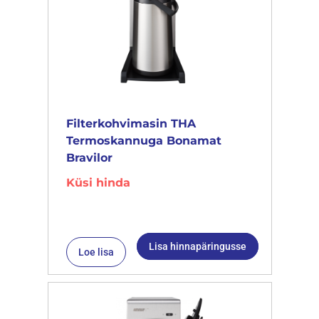
Filterkohvimasin THA
Termoskannuga Bonamat
Bravilor
Küsi hinda
Lisa hinnapäringusse
Loe lisa