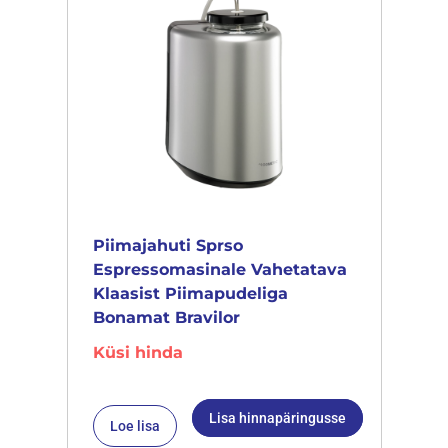
Piimajahuti Sprso
Espressomasinale Vahetatava
Klaasist Piimapudeliga
Bonamat Bravilor
Küsi hinda
Lisa hinnapäringusse
Loe lisa