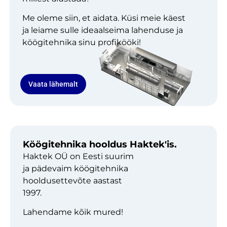
Me oleme siin, et aidata. Küsi meie käest
ja leiame sulle ideaalseima lahenduse ja
köögitehnika sinu profikööki!
Vaata lähemalt
Köögitehnika hooldus Haktek'is.
Haktek OÜ on Eesti suurim
ja pädevaim köögitehnika
hooldusettevõte aastast
1997.
Lahendame kõik mured!