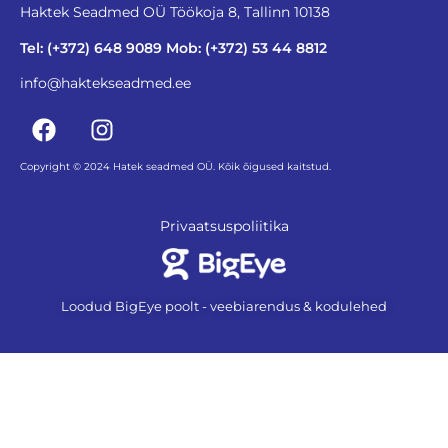
Haktek Seadmed OÜ Töökoja 8, Tallinn 10138
Tel: (+372) 648 9089 Mob: (+372) 53 44 8812
info@haktekseadmed.ee
Copyright © 2024 Hatek seadmed OÜ. Kõik õigused kaitstud.
Privaatsuspoliitika
Loodud BigEye poolt - veebiarendus & kodulehed