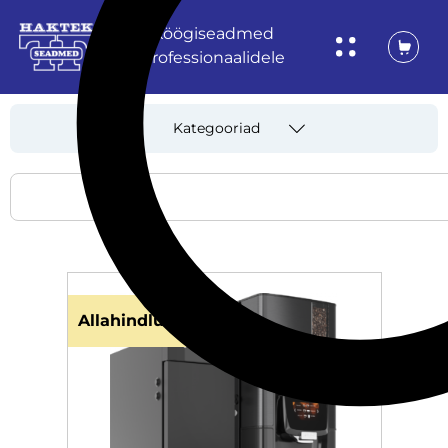
Köögiseadmed
professionaalidele
Kategooriad
Allahindlus!