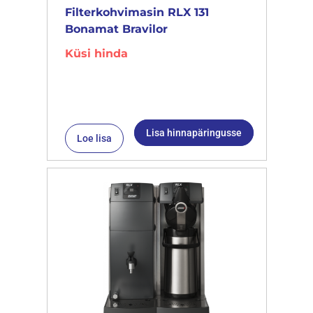
Filterkohvimasin RLX 131
Bonamat Bravilor
Küsi hinda
Lisa hinnapäringusse
Loe lisa