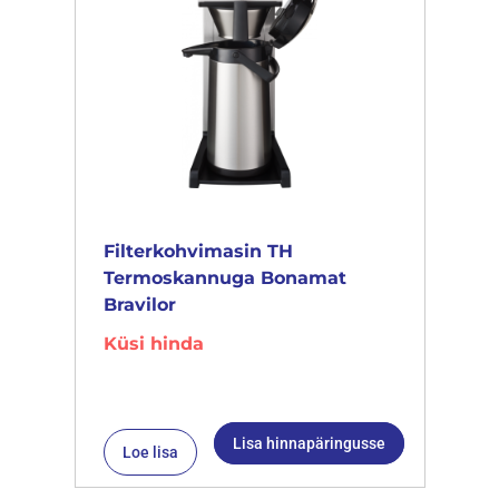
Filterkohvimasin TH
Termoskannuga Bonamat
Bravilor
Küsi hinda
Lisa hinnapäringusse
Loe lisa