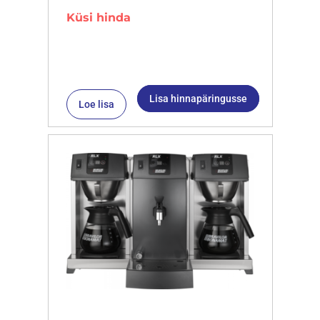
Küsi hinda
Lisa hinnapäringusse
Loe lisa