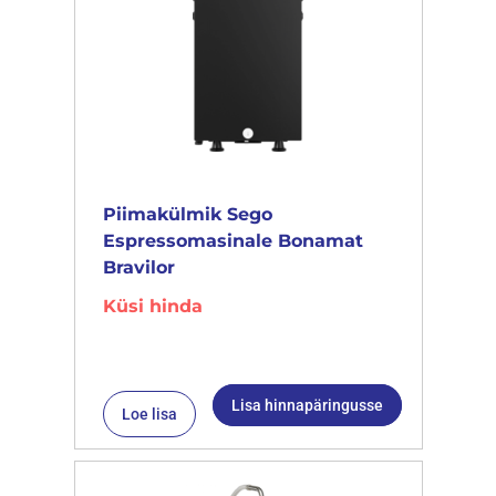
Piimakülmik Sego
Espressomasinale Bonamat
Bravilor
Küsi hinda
Lisa hinnapäringusse
Loe lisa