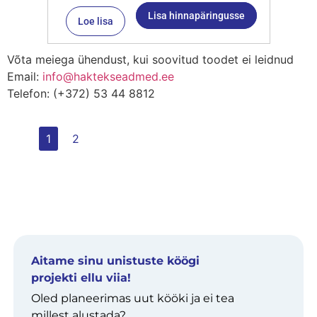
Lisa hinnapäringusse
Loe lisa
Võta meiega ühendust, kui soovitud toodet ei leidnud
Email:
info@haktekseadmed.ee
Telefon: (+372) 53 44 8812
1
2
Aitame sinu unistuste köögi
projekti ellu viia!
Oled planeerimas uut kööki ja ei tea
millest alustada?