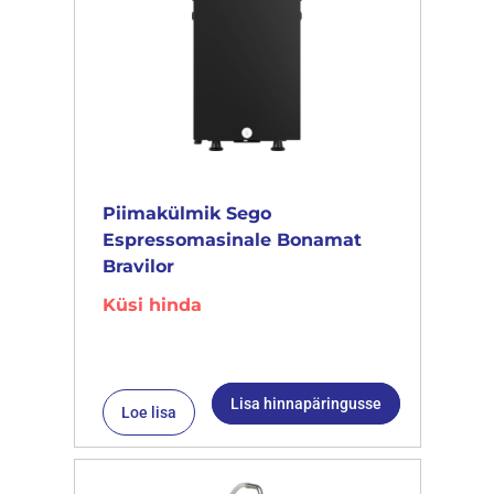
Piimakülmik Sego
Espressomasinale Bonamat
Bravilor
Küsi hinda
Lisa hinnapäringusse
Loe lisa