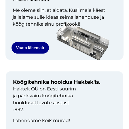
Me oleme siin, et aidata. Küsi meie käest
ja leiame sulle ideaalseima lahenduse ja
köögitehnika sinu profikööki!
Vaata lähemalt
Köögitehnika hooldus Haktek'is.
Haktek OÜ on Eesti suurim
ja pädevaim köögitehnika
hooldusettevõte aastast
1997.
Lahendame kõik mured!