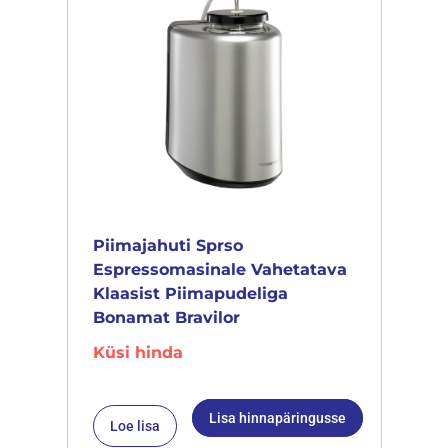
Piimajahuti Sprso
Espressomasinale Vahetatava
Klaasist Piimapudeliga
Bonamat Bravilor
Küsi hinda
Lisa hinnapäringusse
Loe lisa