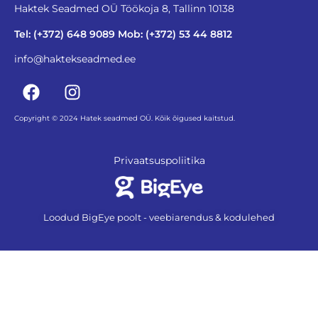
Haktek Seadmed OÜ Töökoja 8, Tallinn 10138
Tel: (+372) 648 9089 Mob: (+372) 53 44 8812
info@haktekseadmed.ee
Copyright © 2024 Hatek seadmed OÜ. Kõik õigused kaitstud.
Privaatsuspoliitika
Loodud BigEye poolt - veebiarendus & kodulehed