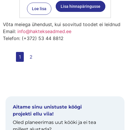
Lisa hinnapäringusse
Loe lisa
Võta meiega ühendust, kui soovitud toodet ei leidnud
Email:
info@haktekseadmed.ee
Telefon: (+372) 53 44 8812
1
2
Aitame sinu unistuste köögi
projekti ellu viia!
Oled planeerimas uut kööki ja ei tea
millest alustada?