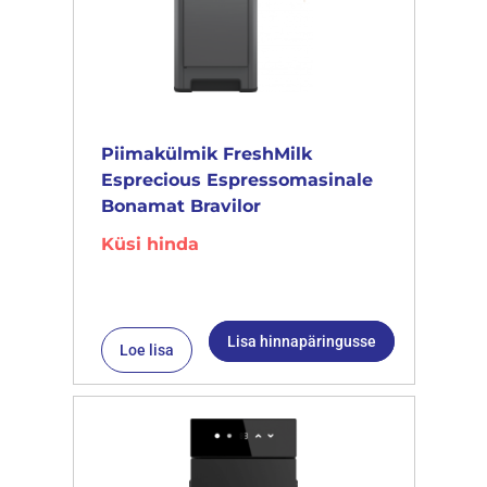
Piimakülmik FreshMilk
Esprecious Espressomasinale
Bonamat Bravilor
Küsi hinda
Lisa hinnapäringusse
Loe lisa