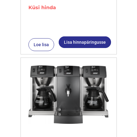
Küsi hinda
Lisa hinnapäringusse
Loe lisa