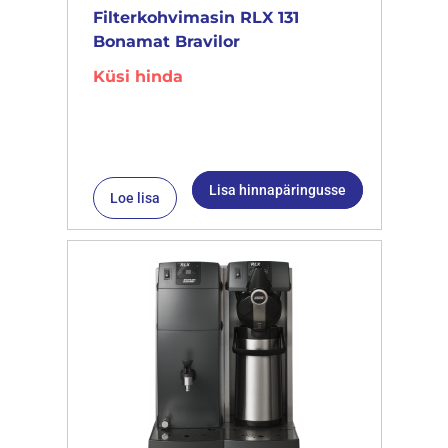
Filterkohvimasin RLX 131
Bonamat Bravilor
Küsi hinda
Lisa hinnapäringusse
Loe lisa