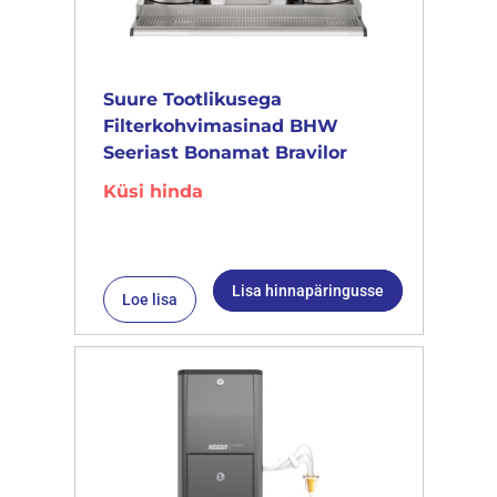
Suure Tootlikusega
Filterkohvimasinad BHW
Seeriast Bonamat Bravilor
Küsi hinda
Lisa hinnapäringusse
Loe lisa