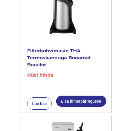
Filterkohvimasin THA
Termoskannuga Bonamat
Bravilor
Küsi hinda
Lisa hinnapäringusse
Loe lisa