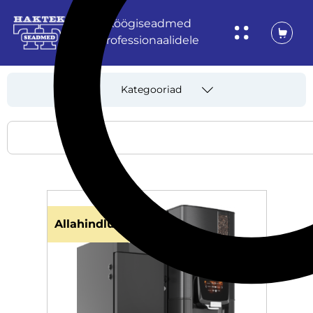
Köögiseadmed
professionaalidele
Kategooriad
Allahindlus!