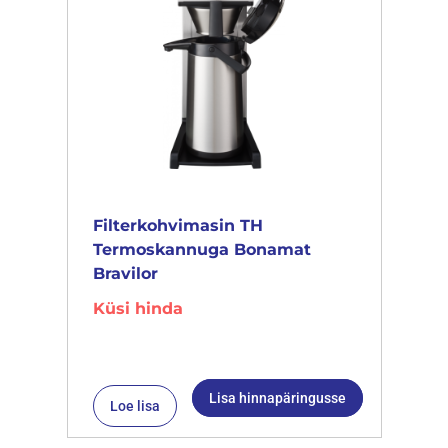
Filterkohvimasin TH
Termoskannuga Bonamat
Bravilor
Küsi hinda
Lisa hinnapäringusse
Loe lisa