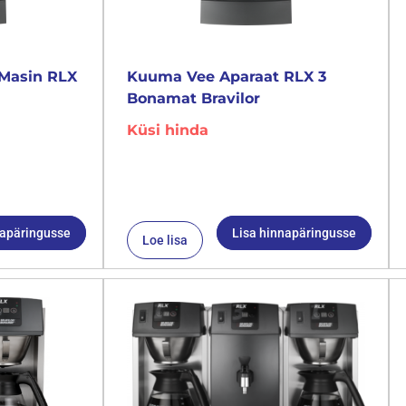
Masin RLX
Kuuma Vee Aparaat RLX 3
Bonamat Bravilor
Küsi hinda
napäringusse
Lisa hinnapäringusse
Loe lisa