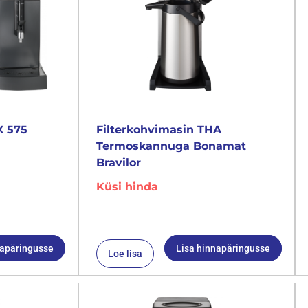
X 575
Filterkohvimasin THA
Termoskannuga Bonamat
Bravilor
Küsi hinda
napäringusse
Lisa hinnapäringusse
Loe lisa