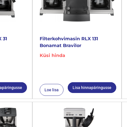
 31
Filterkohvimasin RLX 131
Bonamat Bravilor
Küsi hinda
napäringusse
Lisa hinnapäringusse
Loe lisa