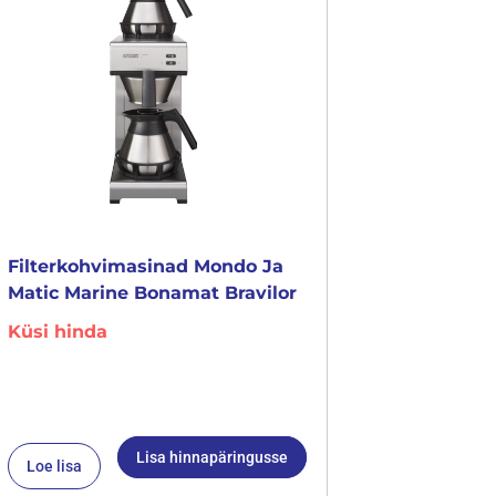
Filterkohvimasinad Mondo Ja
Matic Marine Bonamat Bravilor
Küsi hinda
Lisa hinnapäringusse
Loe lisa