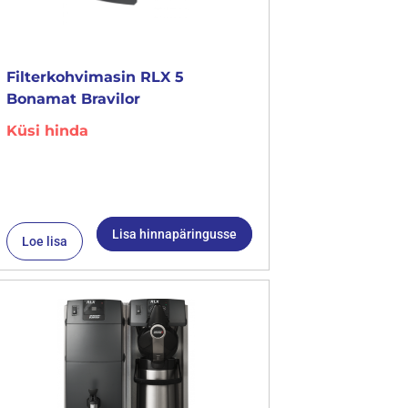
Filterkohvimasin RLX 5
Bonamat Bravilor
Küsi hinda
Lisa hinnapäringusse
Loe lisa