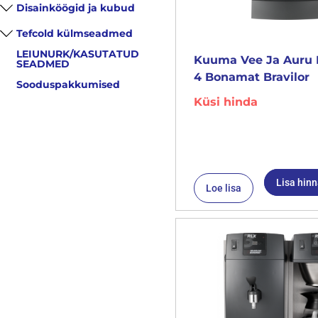
Disainköögid ja kubud
Tefcold külmseadmed
LEIUNURK/KASUTATUD
Kuuma Vee Ja Auru 
SEADMED
4 Bonamat Bravilor
Sooduspakkumised
Küsi hinda
Lisa hin
Loe lisa