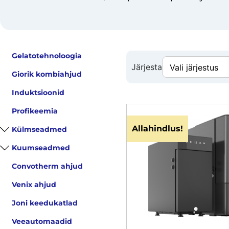
Gelatotehnoloogia
Järjesta
Giorik kombiahjud
Induktsioonid
Profikeemia
Allahindlus!
Külmseadmed
Kuumseadmed
Convotherm ahjud
Venix ahjud
Joni keedukatlad
Veeautomaadid