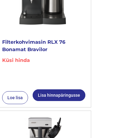
Filterkohvimasin RLX 76
Bonamat Bravilor
Küsi hinda
Lisa hinnapäringusse
Loe lisa