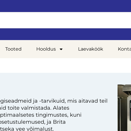
Tooted
Hooldus
Laevaköök
Kont
giseadmeid ja -tarvikuid, mis aitavad teil
d toite valmistada. Alates
optimaalsetes tingimustes, kuni
setustulemused, ja Brita
tseka vee võimalust.