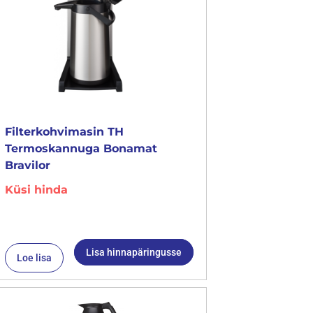
Filterkohvimasin TH
Termoskannuga Bonamat
Bravilor
Küsi hinda
Lisa hinnapäringusse
Loe lisa