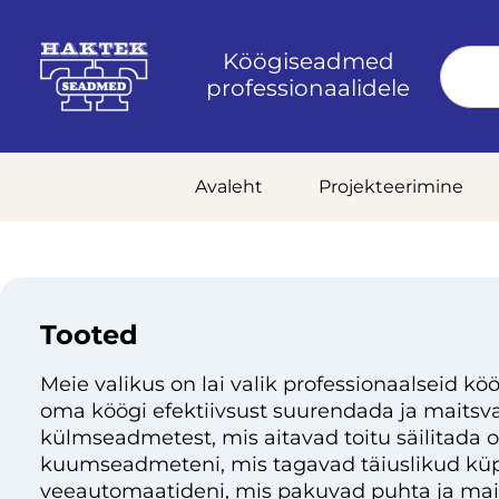
Köögiseadmed
professionaalidele
Avaleht
Projekteerimine
Tooted
Meie valikus on lai valik professionaalseid köö
oma köögi efektiivsust suurendada ja maitsvai
külmseadmetest, mis aitavad toitu säilitada 
kuumseadmeteni, mis tagavad täiuslikud küp
veeautomaatideni, mis pakuvad puhta ja mai