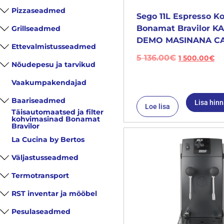
Pizzaseadmed
Sego 11L Espresso K
Bonamat Bravilor 
Grillseadmed
DEMO MASINANA CA
Ettevalmistusseadmed
5 136.00
€
1 500.00
€
Nõudepesu ja tarvikud
Vaakumpakendajad
Baariseadmed
Lisa hin
Loe lisa
Täisautomaatsed ja filter
kohvimasinad Bonamat
Bravilor
La Cucina by Bertos
Väljastusseadmed
Termotransport
RST inventar ja mööbel
Pesulaseadmed