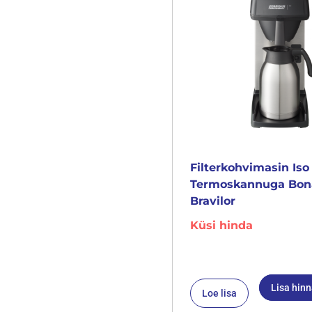
Filterkohvimasin Iso
Termoskannuga Bo
Bravilor
Küsi hinda
Lisa hin
Loe lisa