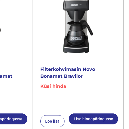
Filterkohvimasin Novo
namat
Bonamat Bravilor
Küsi hinda
napäringusse
Lisa hinnapäringusse
Loe lisa