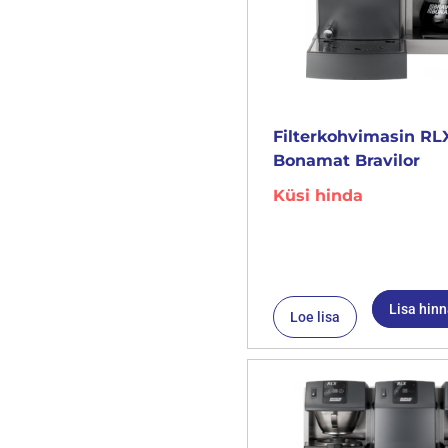
Filterkohvimasin RLX
Bonamat Bravilor
Küsi hinda
Lisa hin
Loe lisa