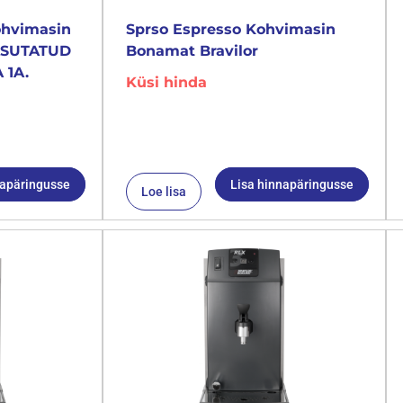
ohvimasin
Sprso Espresso Kohvimasin
KASUTATUD
Bonamat Bravilor
 1A.
Küsi hinda
napäringusse
Lisa hinnapäringusse
Loe lisa