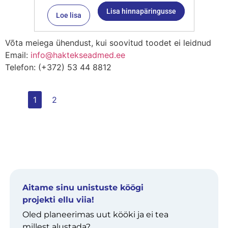
Lisa hinnapäringusse
Loe lisa
Võta meiega ühendust, kui soovitud toodet ei leidnud
Email:
info@haktekseadmed.ee
Telefon: (+372) 53 44 8812
1
2
Aitame sinu unistuste köögi
projekti ellu viia!
Oled planeerimas uut kööki ja ei tea
millest alustada?