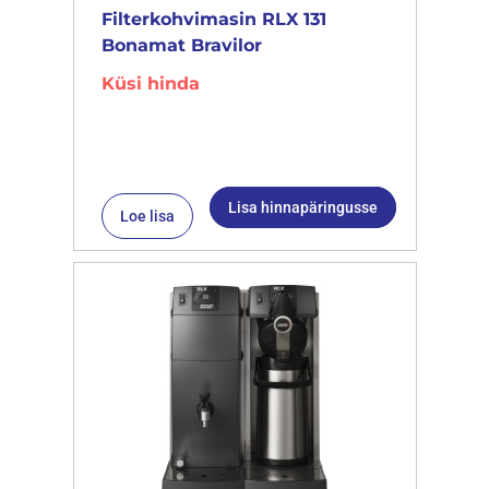
Filterkohvimasin RLX 131
Bonamat Bravilor
Küsi hinda
Lisa hinnapäringusse
Loe lisa