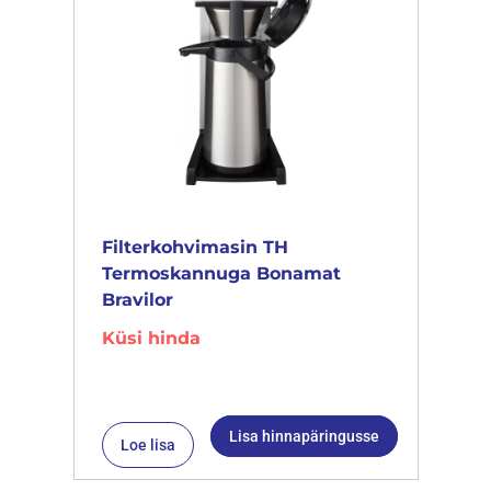
Filterkohvimasin TH
Termoskannuga Bonamat
Bravilor
Küsi hinda
Lisa hinnapäringusse
Loe lisa