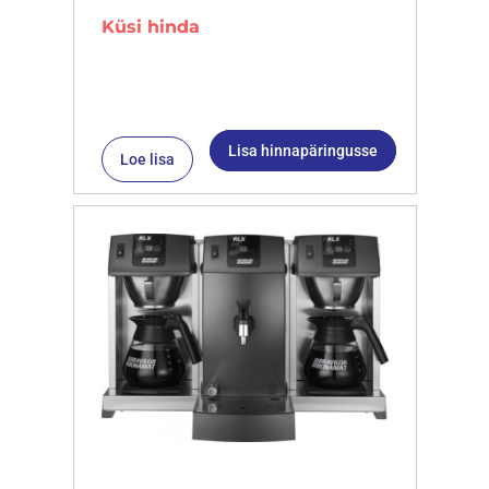
Küsi hinda
Lisa hinnapäringusse
Loe lisa