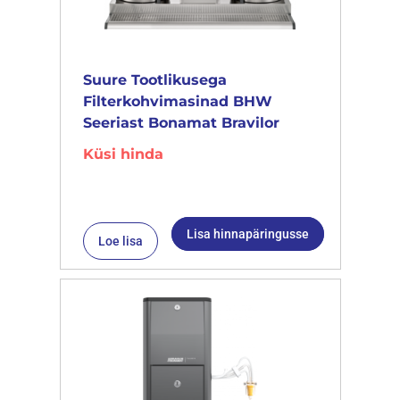
Suure Tootlikusega
Filterkohvimasinad BHW
Seeriast Bonamat Bravilor
Küsi hinda
Lisa hinnapäringusse
Loe lisa