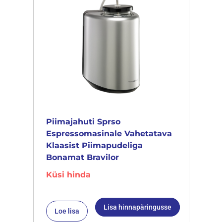
Piimajahuti Sprso
Espressomasinale Vahetatava
Klaasist Piimapudeliga
Bonamat Bravilor
Küsi hinda
Lisa hinnapäringusse
Loe lisa