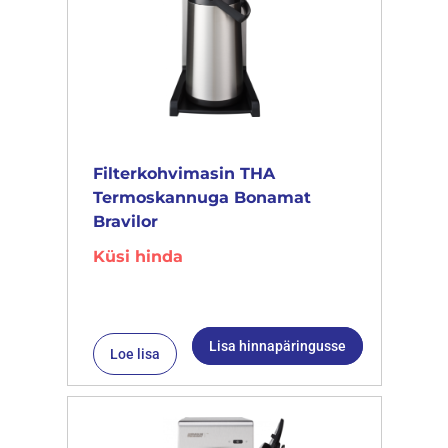
Filterkohvimasin THA
Termoskannuga Bonamat
Bravilor
Küsi hinda
Lisa hinnapäringusse
Loe lisa