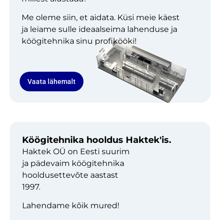
Me oleme siin, et aidata. Küsi meie käest
ja leiame sulle ideaalseima lahenduse ja
köögitehnika sinu profikööki!
Vaata lähemalt
Köögitehnika hooldus Haktek'is.
Haktek OÜ on Eesti suurim
ja pädevaim köögitehnika
hooldusettevõte aastast
1997.
Lahendame kõik mured!