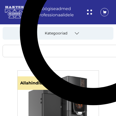
Köögiseadmed
professionaalidele
Kategooriad
Allahindlus!