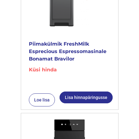
Piimakülmik FreshMilk
Esprecious Espressomasinale
Bonamat Bravilor
Küsi hinda
Lisa hinnapäringusse
Loe lisa