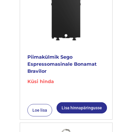
Piimakülmik Sego
Espressomasinale Bonamat
Bravilor
Küsi hinda
Lisa hinnapäringusse
Loe lisa