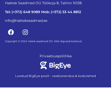
Haktek Seadmed OÜ Töökoja 8, Tallinn 10138
Tel: (+372) 648 9089 Mob: (+372) 53 44 8812
info@haktekseadmed.ee
Copyright © 2024 Hatek seadmed OÜ. Kõik õigused kaitstud.
Privaatsuspoliitika
Loodud BigEye poolt - veebiarendus & kodulehed