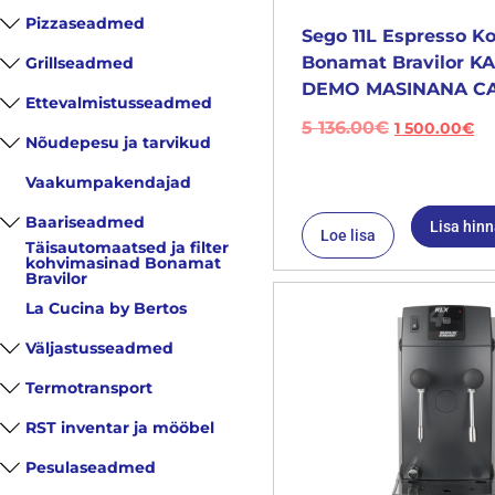
Pizzaseadmed
Sego 11L Espresso K
Bonamat Bravilor 
Grillseadmed
DEMO MASINANA CA
Ettevalmistusseadmed
5 136.00
€
1 500.00
€
Nõudepesu ja tarvikud
Vaakumpakendajad
Baariseadmed
Lisa hin
Loe lisa
Täisautomaatsed ja filter
kohvimasinad Bonamat
Bravilor
La Cucina by Bertos
Väljastusseadmed
Termotransport
RST inventar ja mööbel
Pesulaseadmed