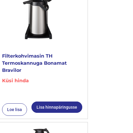
Filterkohvimasin TH
Termoskannuga Bonamat
Bravilor
Küsi hinda
Lisa hinnapäringusse
Loe lisa