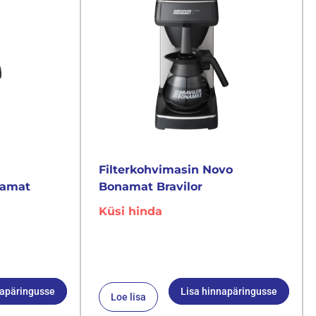
Filterkohvimasin Novo
namat
Bonamat Bravilor
Küsi hinda
napäringusse
Lisa hinnapäringusse
Loe lisa