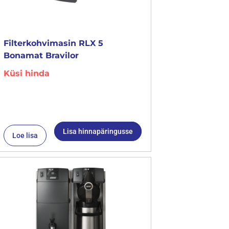
Filterkohvimasin RLX 5
Bonamat Bravilor
Küsi hinda
Lisa hinnapäringusse
Loe lisa