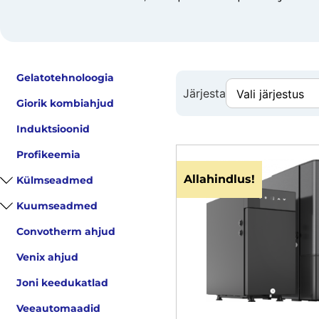
Gelatotehnoloogia
Järjesta
Giorik kombiahjud
Induktsioonid
Profikeemia
Allahindlus!
Külmseadmed
Kuumseadmed
Convotherm ahjud
Venix ahjud
Joni keedukatlad
Veeautomaadid