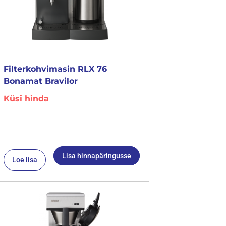
Filterkohvimasin RLX 76
Bonamat Bravilor
Küsi hinda
Lisa hinnapäringusse
Loe lisa