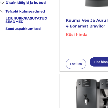
Disainköögid ja kubud
Tefcold külmseadmed
LEIUNURK/KASUTATUD
Kuuma Vee Ja Auru 
SEADMED
4 Bonamat Bravilor
Sooduspakkumised
Küsi hinda
Lisa hin
Loe lisa