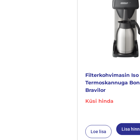
Filterkohvimasin Iso
Termoskannuga Bo
Bravilor
Küsi hinda
Lisa hin
Loe lisa