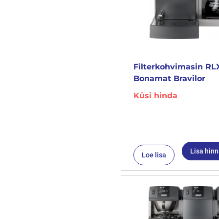
Filterkohvimasin RLX
Bonamat Bravilor
Küsi hinda
Lisa hin
Loe lisa