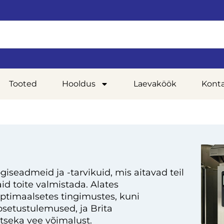
Tooted
Hooldus
Laevaköök
Kont
giseadmeid ja -tarvikuid, mis aitavad teil
d toite valmistada. Alates
optimaalsetes tingimustes, kuni
setustulemused, ja Brita
tseka vee võimalust.