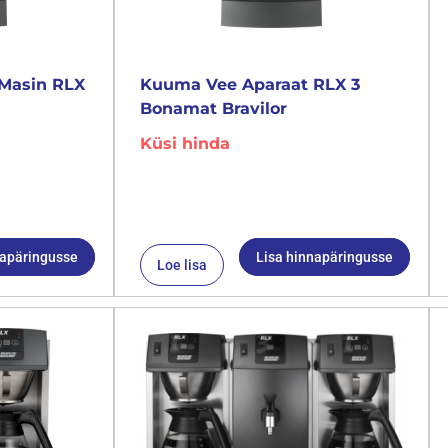
Masin RLX
Kuuma Vee Aparaat RLX 3
Bonamat Bravilor
Küsi hinda
napäringusse
Lisa hinnapäringusse
Loe lisa