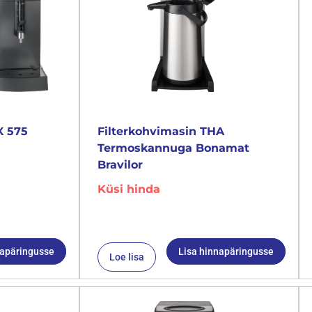
X 575
Filterkohvimasin THA
Termoskannuga Bonamat
Bravilor
Küsi hinda
napäringusse
Lisa hinnapäringusse
Loe lisa