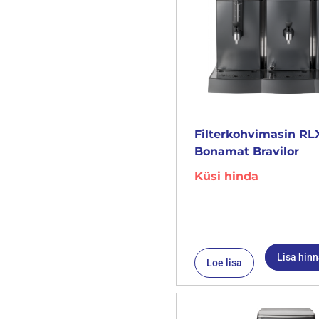
Filterkohvimasin RL
Bonamat Bravilor
Küsi hinda
Lisa hin
Loe lisa