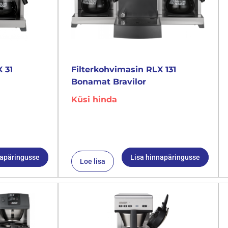
 31
Filterkohvimasin RLX 131
Bonamat Bravilor
Küsi hinda
napäringusse
Lisa hinnapäringusse
Loe lisa