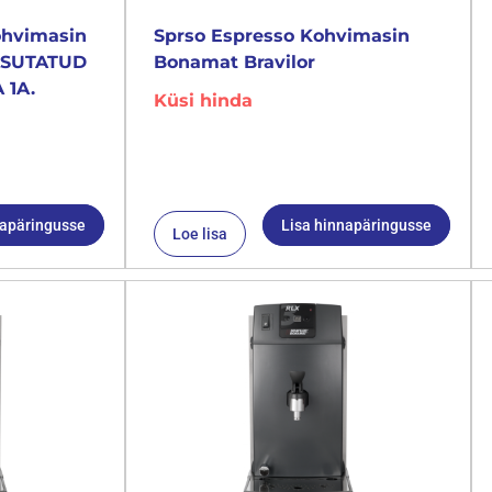
ohvimasin
Sprso Espresso Kohvimasin
KASUTATUD
Bonamat Bravilor
 1A.
Küsi hinda
napäringusse
Lisa hinnapäringusse
Loe lisa