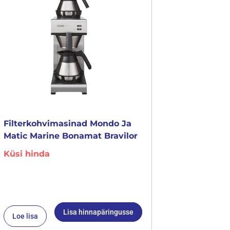
Filterkohvimasinad Mondo Ja
Matic Marine Bonamat Bravilor
Küsi hinda
Lisa hinnapäringusse
Loe lisa