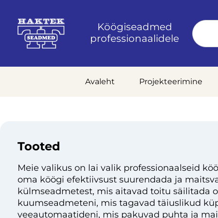
Köögiseadmed
professionaalidele
Avaleht
Projekteerimine
Tooted
Meie valikus on lai valik professionaalseid köö
oma köögi efektiivsust suurendada ja maitsvai
külmseadmetest, mis aitavad toitu säilitada 
kuumseadmeteni, mis tagavad täiuslikud küp
veeautomaatideni, mis pakuvad puhta ja mai