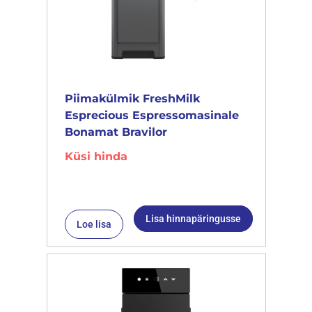
Piimakülmik FreshMilk
Esprecious Espressomasinale
Bonamat Bravilor
Küsi hinda
Lisa hinnapäringusse
Loe lisa