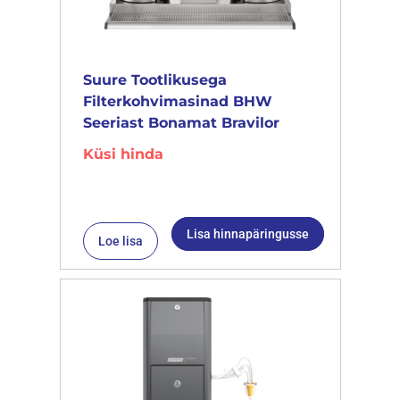
Suure Tootlikusega
Filterkohvimasinad BHW
Seeriast Bonamat Bravilor
Küsi hinda
Lisa hinnapäringusse
Loe lisa