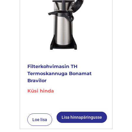
Filterkohvimasin TH
Termoskannuga Bonamat
Bravilor
Küsi hinda
Lisa hinnapäringusse
Loe lisa