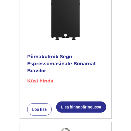
Piimakülmik Sego
Espressomasinale Bonamat
Bravilor
Küsi hinda
Lisa hinnapäringusse
Loe lisa