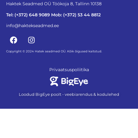
Haktek Seadmed OÜ Töökoja 8, Tallinn 10138
Tel: (+372) 648 9089 Mob: (+372) 53 44 8812
info@haktekseadmed.ee
Copyright © 2024 Hatek seadmed OÜ. Kõik õigused kaitstud.
Privaatsuspoliitika
Loodud BigEye poolt - veebiarendus & kodulehed