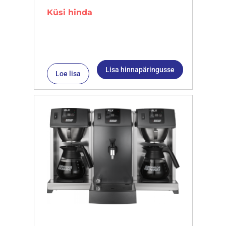
Küsi hinda
Lisa hinnapäringusse
Loe lisa