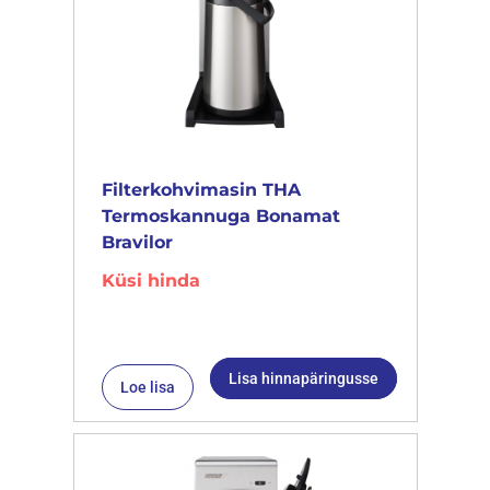
Filterkohvimasin THA
Termoskannuga Bonamat
Bravilor
Küsi hinda
Lisa hinnapäringusse
Loe lisa