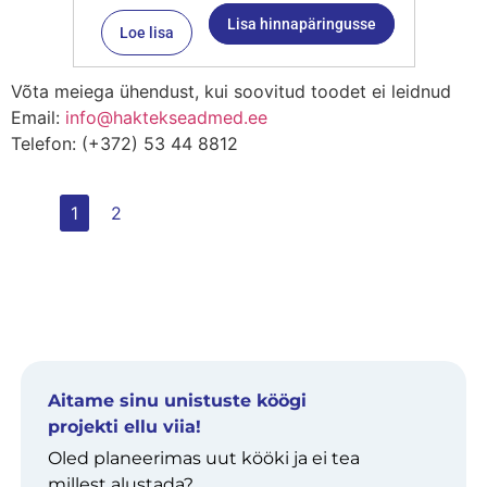
Lisa hinnapäringusse
Loe lisa
Võta meiega ühendust, kui soovitud toodet ei leidnud
Email:
info@haktekseadmed.ee
Telefon: (+372) 53 44 8812
1
2
Aitame sinu unistuste köögi
projekti ellu viia!
Oled planeerimas uut kööki ja ei tea
millest alustada?