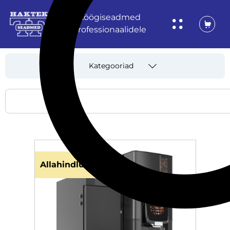
Köögiseadmed
professionaalidele
Kategooriad
Allahindlus!