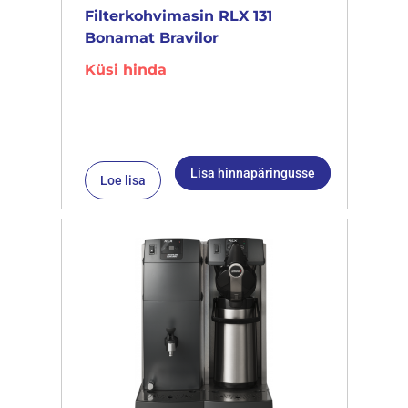
Filterkohvimasin RLX 131
Bonamat Bravilor
Küsi hinda
Lisa hinnapäringusse
Loe lisa