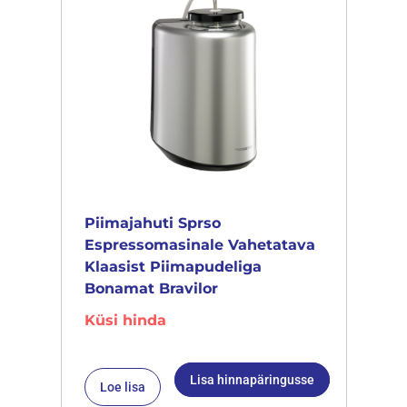
Piimajahuti Sprso
Espressomasinale Vahetatava
Klaasist Piimapudeliga
Bonamat Bravilor
Küsi hinda
Lisa hinnapäringusse
Loe lisa