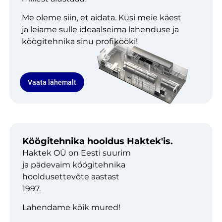
Me oleme siin, et aidata. Küsi meie käest
ja leiame sulle ideaalseima lahenduse ja
köögitehnika sinu profikööki!
Vaata lähemalt
Köögitehnika hooldus Haktek'is.
Haktek OÜ on Eesti suurim
ja pädevaim köögitehnika
hooldusettevõte aastast
1997.
Lahendame kõik mured!