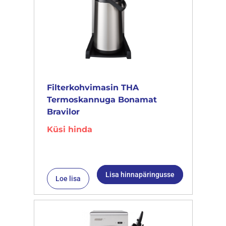
Filterkohvimasin THA
Termoskannuga Bonamat
Bravilor
Küsi hinda
Lisa hinnapäringusse
Loe lisa