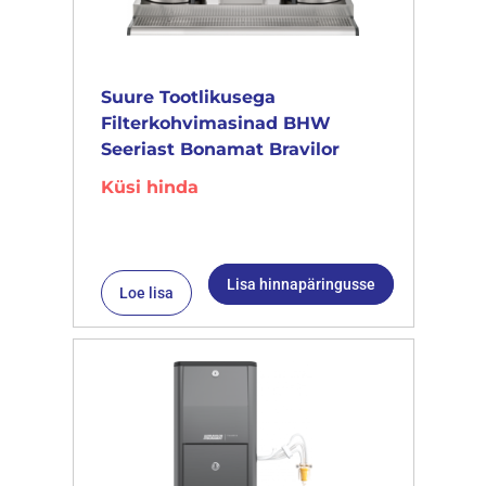
Suure Tootlikusega
Filterkohvimasinad BHW
Seeriast Bonamat Bravilor
Küsi hinda
Lisa hinnapäringusse
Loe lisa