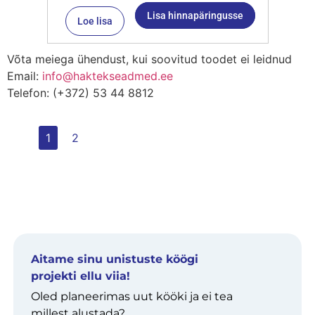
Lisa hinnapäringusse
Loe lisa
Võta meiega ühendust, kui soovitud toodet ei leidnud
Email:
info@haktekseadmed.ee
Telefon: (+372) 53 44 8812
1
2
Aitame sinu unistuste köögi
projekti ellu viia!
Oled planeerimas uut kööki ja ei tea
millest alustada?