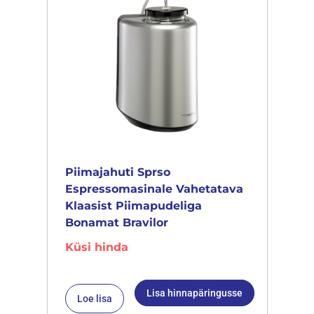
Piimajahuti Sprso
Espressomasinale Vahetatava
Klaasist Piimapudeliga
Bonamat Bravilor
Küsi hinda
Lisa hinnapäringusse
Loe lisa