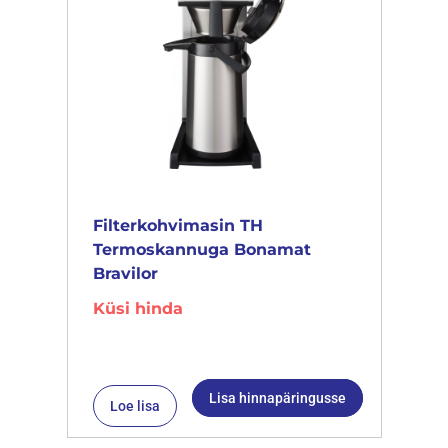
Filterkohvimasin TH
Termoskannuga Bonamat
Bravilor
Küsi hinda
Lisa hinnapäringusse
Loe lisa