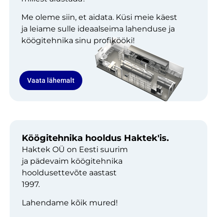
Me oleme siin, et aidata. Küsi meie käest
ja leiame sulle ideaalseima lahenduse ja
köögitehnika sinu profikööki!
Vaata lähemalt
Köögitehnika hooldus Haktek'is.
Haktek OÜ on Eesti suurim
ja pädevaim köögitehnika
hooldusettevõte aastast
1997.
Lahendame kõik mured!