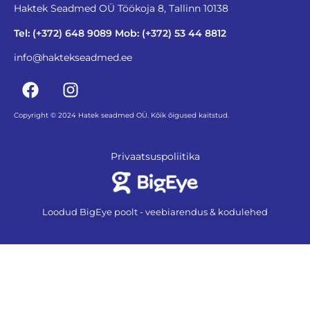
Haktek Seadmed OÜ Töökoja 8, Tallinn 10138
Tel: (+372) 648 9089 Mob: (+372) 53 44 8812
info@haktekseadmed.ee
Copyright © 2024 Hatek seadmed OÜ. Kõik õigused kaitstud.
Privaatsuspoliitika
Loodud BigEye poolt - veebiarendus & kodulehed