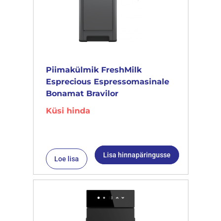
Piimakülmik FreshMilk
Esprecious Espressomasinale
Bonamat Bravilor
Küsi hinda
Lisa hinnapäringusse
Loe lisa