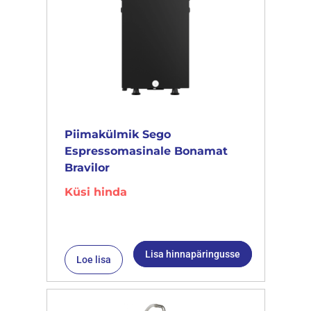
Piimakülmik Sego
Espressomasinale Bonamat
Bravilor
Küsi hinda
Lisa hinnapäringusse
Loe lisa