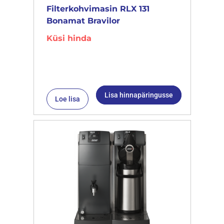
Filterkohvimasin RLX 131
Bonamat Bravilor
Küsi hinda
Lisa hinnapäringusse
Loe lisa