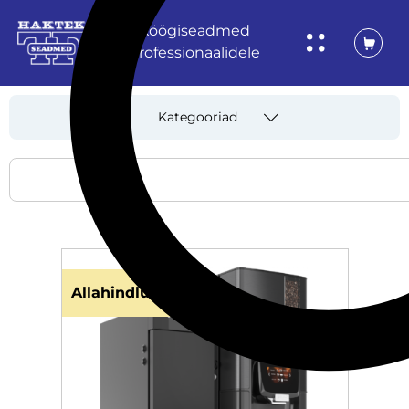
Köögiseadmed
professionaalidele
Kategooriad
Allahindlus!