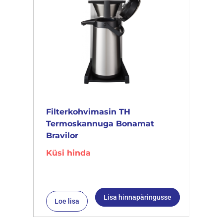
Filterkohvimasin TH
Termoskannuga Bonamat
Bravilor
Küsi hinda
Lisa hinnapäringusse
Loe lisa