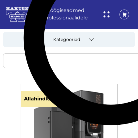
Köögiseadmed
professionaalidele
Kategooriad
Allahindlus!