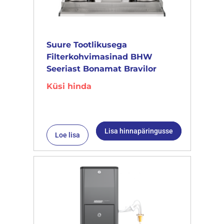
Suure Tootlikusega
Filterkohvimasinad BHW
Seeriast Bonamat Bravilor
Küsi hinda
Lisa hinnapäringusse
Loe lisa