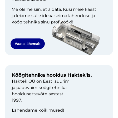
Me oleme siin, et aidata. Küsi meie käest
ja leiame sulle ideaalseima lahenduse ja
köögitehnika sinu profikööki!
Vaata lähemalt
Köögitehnika hooldus Haktek'is.
Haktek OÜ on Eesti suurim
ja pädevaim köögitehnika
hooldusettevõte aastast
1997.
Lahendame kõik mured!