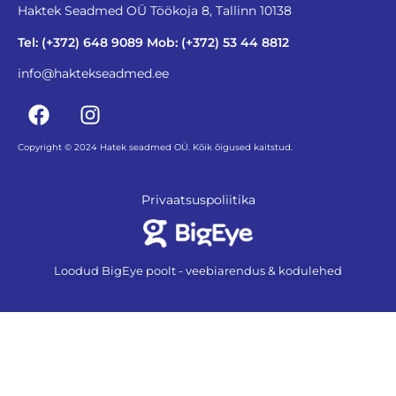
Haktek Seadmed OÜ Töökoja 8, Tallinn 10138
Tel: (+372) 648 9089 Mob: (+372) 53 44 8812
info@haktekseadmed.ee
Copyright © 2024 Hatek seadmed OÜ. Kõik õigused kaitstud.
Privaatsuspoliitika
Loodud BigEye poolt - veebiarendus & kodulehed