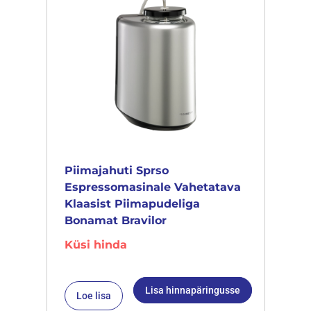
Piimajahuti Sprso
Espressomasinale Vahetatava
Klaasist Piimapudeliga
Bonamat Bravilor
Küsi hinda
Lisa hinnapäringusse
Loe lisa