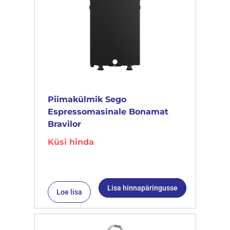
Piimakülmik Sego
Espressomasinale Bonamat
Bravilor
Küsi hinda
Lisa hinnapäringusse
Loe lisa