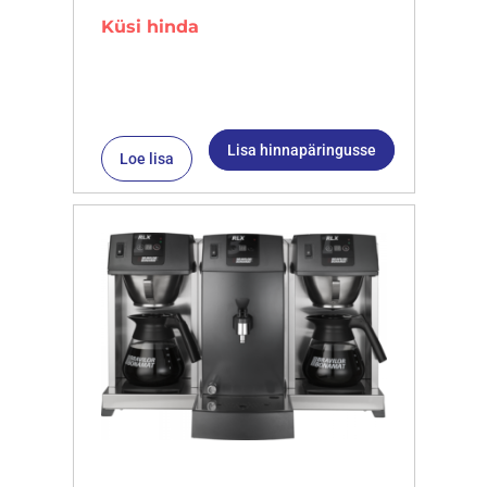
Küsi hinda
Lisa hinnapäringusse
Loe lisa