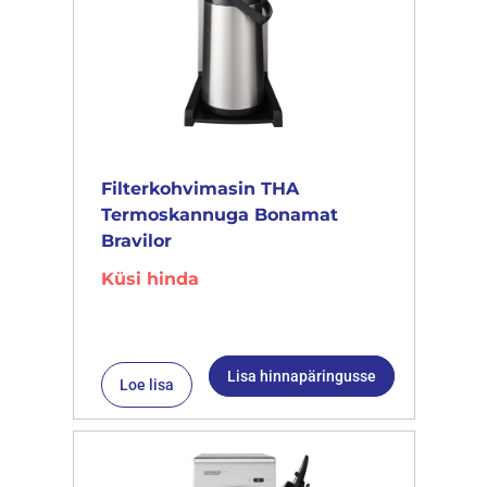
Filterkohvimasin THA
Termoskannuga Bonamat
Bravilor
Küsi hinda
Lisa hinnapäringusse
Loe lisa