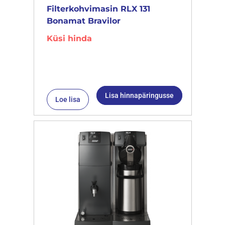
Filterkohvimasin RLX 131
Bonamat Bravilor
Küsi hinda
Lisa hinnapäringusse
Loe lisa