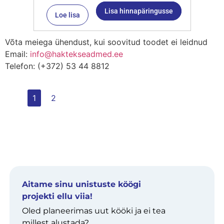
Lisa hinnapäringusse
Loe lisa
Võta meiega ühendust, kui soovitud toodet ei leidnud
Email:
info@haktekseadmed.ee
Telefon: (+372) 53 44 8812
1
2
Aitame sinu unistuste köögi
projekti ellu viia!
Oled planeerimas uut kööki ja ei tea
millest alustada?