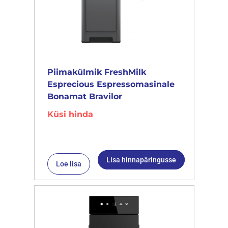
Piimakülmik FreshMilk
Esprecious Espressomasinale
Bonamat Bravilor
Küsi hinda
Lisa hinnapäringusse
Loe lisa