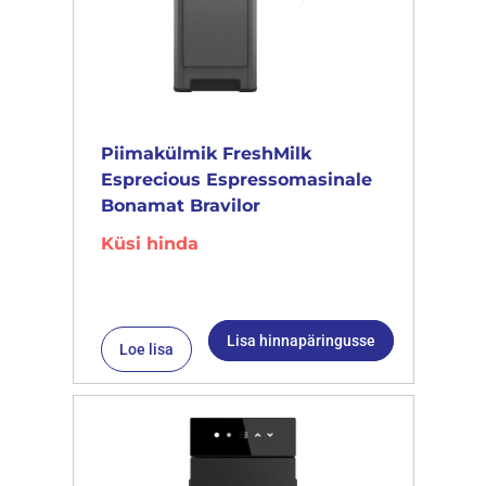
Piimakülmik FreshMilk
Esprecious Espressomasinale
Bonamat Bravilor
Küsi hinda
Lisa hinnapäringusse
Loe lisa