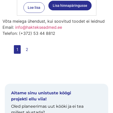
Lisa hinnapäringusse
Loe lisa
Võta meiega ühendust, kui soovitud toodet ei leidnud
Email:
info@haktekseadmed.ee
Telefon: (+372) 53 44 8812
1
2
Aitame sinu unistuste köögi
projekti ellu viia!
Oled planeerimas uut kööki ja ei tea
millest alustada?