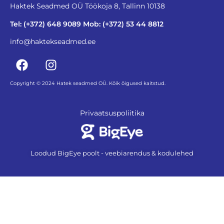
Haktek Seadmed OÜ Töökoja 8, Tallinn 10138
Tel: (+372) 648 9089 Mob: (+372) 53 44 8812
info@haktekseadmed.ee
Copyright © 2024 Hatek seadmed OÜ. Kõik õigused kaitstud.
Privaatsuspoliitika
Loodud BigEye poolt - veebiarendus & kodulehed