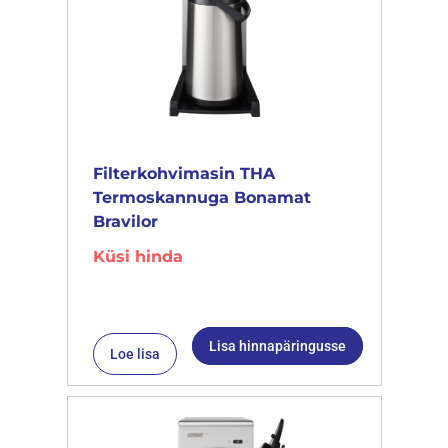
Filterkohvimasin THA
Termoskannuga Bonamat
Bravilor
Küsi hinda
Lisa hinnapäringusse
Loe lisa