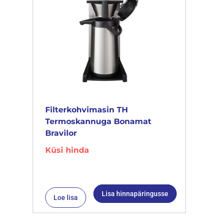
Filterkohvimasin TH
Termoskannuga Bonamat
Bravilor
Küsi hinda
Lisa hinnapäringusse
Loe lisa