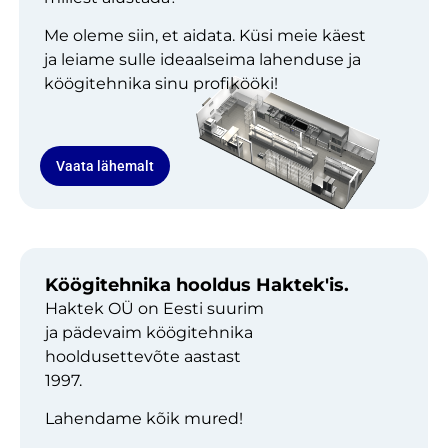
Me oleme siin, et aidata. Küsi meie käest
ja leiame sulle ideaalseima lahenduse ja
köögitehnika sinu profikööki!
Vaata lähemalt
Köögitehnika hooldus Haktek'is.
Haktek OÜ on Eesti suurim
ja pädevaim köögitehnika
hooldusettevõte aastast
1997.
Lahendame kõik mured!