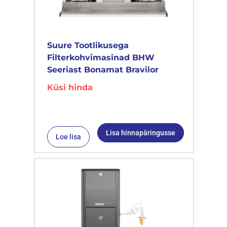
Suure Tootlikusega
Filterkohvimasinad BHW
Seeriast Bonamat Bravilor
Küsi hinda
Lisa hinnapäringusse
Loe lisa