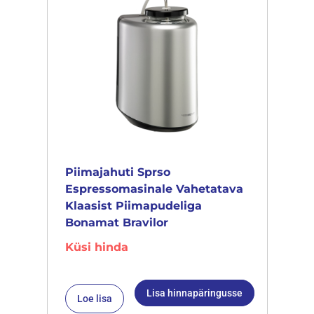
Piimajahuti Sprso
Espressomasinale Vahetatava
Klaasist Piimapudeliga
Bonamat Bravilor
Küsi hinda
Lisa hinnapäringusse
Loe lisa