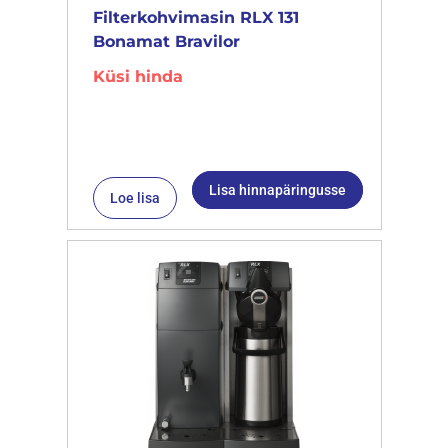
Filterkohvimasin RLX 131
Bonamat Bravilor
Küsi hinda
Lisa hinnapäringusse
Loe lisa