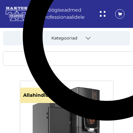
Köögiseadmed
professionaalidele
Kategooriad
Allahindlus!