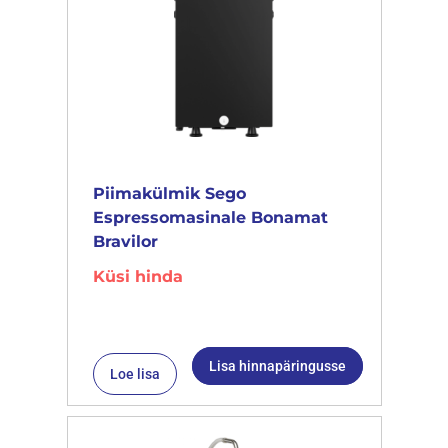
Piimakülmik Sego
Espressomasinale Bonamat
Bravilor
Küsi hinda
Lisa hinnapäringusse
Loe lisa