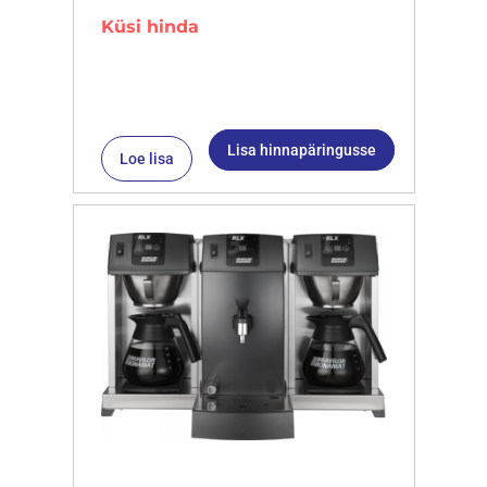
Küsi hinda
Lisa hinnapäringusse
Loe lisa