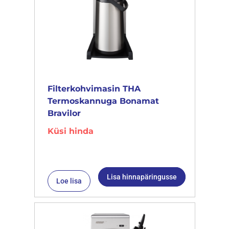
Filterkohvimasin THA
Termoskannuga Bonamat
Bravilor
Küsi hinda
Lisa hinnapäringusse
Loe lisa