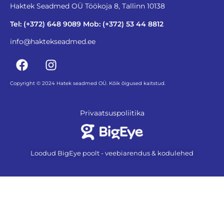
Haktek Seadmed OÜ Töökoja 8, Tallinn 10138
Tel: (+372) 648 9089 Mob: (+372) 53 44 8812
info@haktekseadmed.ee
Copyright © 2024 Hatek seadmed OÜ. Kõik õigused kaitstud.
Privaatsuspoliitika
Loodud BigEye poolt - veebiarendus & kodulehed