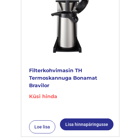
Filterkohvimasin TH
Termoskannuga Bonamat
Bravilor
Küsi hinda
Lisa hinnapäringusse
Loe lisa