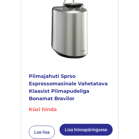
Piimajahuti Sprso
Espressomasinale Vahetatava
Klaasist Piimapudeliga
Bonamat Bravilor
Küsi hinda
Lisa hinnapäringusse
Loe lisa