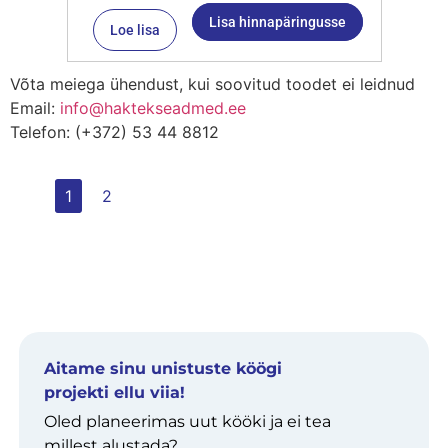
Lisa hinnapäringusse
Loe lisa
Võta meiega ühendust, kui soovitud toodet ei leidnud
Email:
info@haktekseadmed.ee
Telefon: (+372) 53 44 8812
1
2
Aitame sinu unistuste köögi
projekti ellu viia!
Oled planeerimas uut kööki ja ei tea
millest alustada?