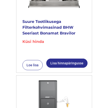
Suure Tootlikusega
Filterkohvimasinad BHW
Seeriast Bonamat Bravilor
Küsi hinda
Lisa hinnapäringusse
Loe lisa