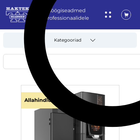
Köögiseadmed
professionaalidele
Kategooriad
Allahindlus!