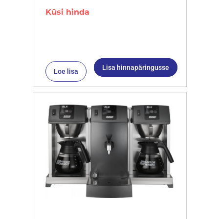
Küsi hinda
Lisa hinnapäringusse
Loe lisa