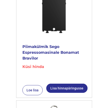
Piimakülmik Sego
Espressomasinale Bonamat
Bravilor
Küsi hinda
Lisa hinnapäringusse
Loe lisa