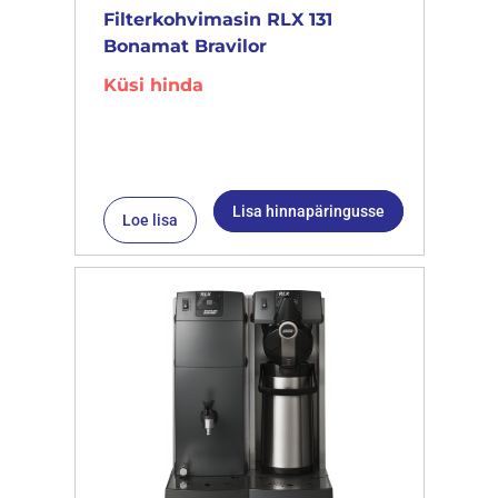
Filterkohvimasin RLX 131
Bonamat Bravilor
Küsi hinda
Lisa hinnapäringusse
Loe lisa