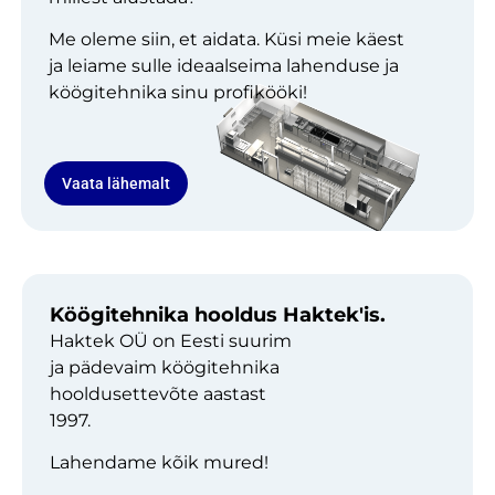
Me oleme siin, et aidata. Küsi meie käest
ja leiame sulle ideaalseima lahenduse ja
köögitehnika sinu profikööki!
Vaata lähemalt
Köögitehnika hooldus Haktek'is.
Haktek OÜ on Eesti suurim
ja pädevaim köögitehnika
hooldusettevõte aastast
1997.
Lahendame kõik mured!