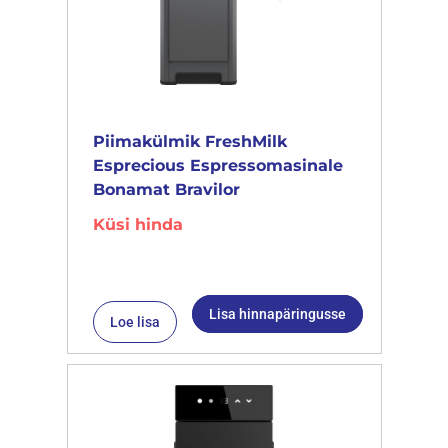
Piimakülmik FreshMilk
Esprecious Espressomasinale
Bonamat Bravilor
Küsi hinda
Lisa hinnapäringusse
Loe lisa