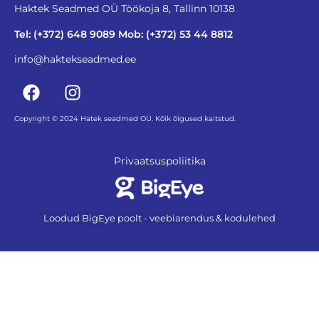
Haktek Seadmed OÜ Töökoja 8, Tallinn 10138
Tel: (+372) 648 9089 Mob: (+372) 53 44 8812
info@haktekseadmed.ee
Copyright © 2024 Hatek seadmed OÜ. Kõik õigused kaitstud.
Privaatsuspoliitika
Loodud BigEye poolt - veebiarendus & kodulehed