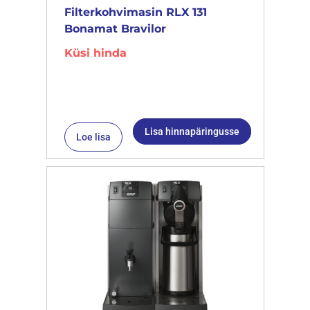
Filterkohvimasin RLX 131
Bonamat Bravilor
Küsi hinda
Lisa hinnapäringusse
Loe lisa