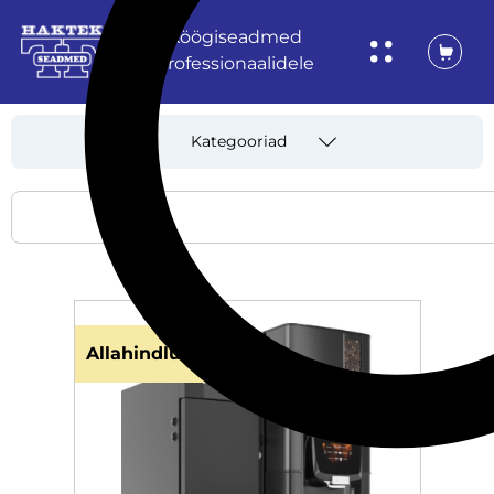
Köögiseadmed
professionaalidele
Kategooriad
Allahindlus!