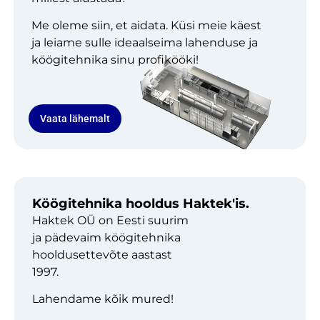
Me oleme siin, et aidata. Küsi meie käest
ja leiame sulle ideaalseima lahenduse ja
köögitehnika sinu profikööki!
Vaata lähemalt
Köögitehnika hooldus Haktek'is.
Haktek OÜ on Eesti suurim
ja pädevaim köögitehnika
hooldusettevõte aastast
1997.
Lahendame kõik mured!