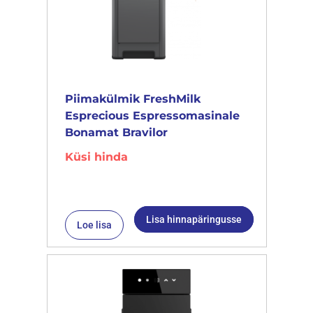
Piimakülmik FreshMilk
Esprecious Espressomasinale
Bonamat Bravilor
Küsi hinda
Lisa hinnapäringusse
Loe lisa