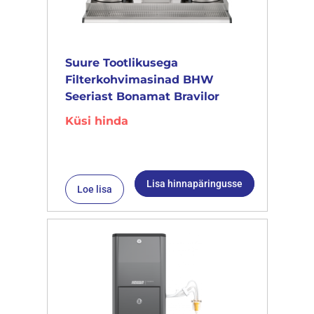
Suure Tootlikusega
Filterkohvimasinad BHW
Seeriast Bonamat Bravilor
Küsi hinda
Lisa hinnapäringusse
Loe lisa