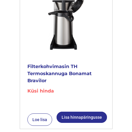
Filterkohvimasin TH
Termoskannuga Bonamat
Bravilor
Küsi hinda
Lisa hinnapäringusse
Loe lisa