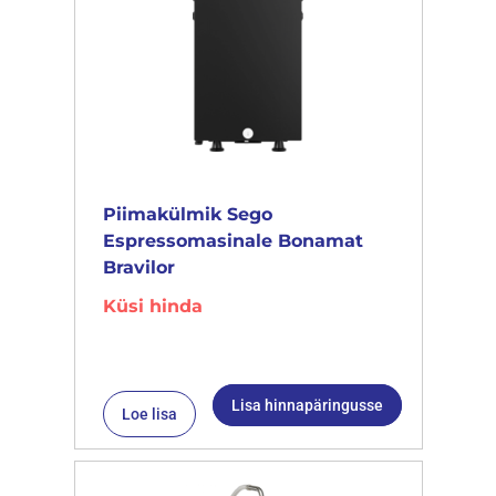
Piimakülmik Sego
Espressomasinale Bonamat
Bravilor
Küsi hinda
Lisa hinnapäringusse
Loe lisa