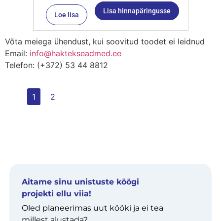
Lisa hinnapäringusse
Loe lisa
Võta meiega ühendust, kui soovitud toodet ei leidnud
Email:
info@haktekseadmed.ee
Telefon: (+372) 53 44 8812
1
2
Aitame sinu unistuste köögi
projekti ellu viia!
Oled planeerimas uut kööki ja ei tea
millest alustada?