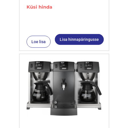
Küsi hinda
Lisa hinnapäringusse
Loe lisa