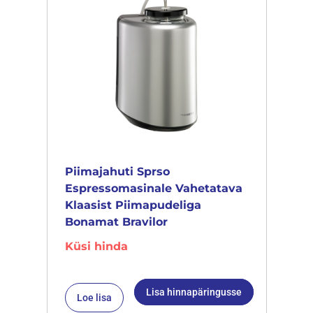
Piimajahuti Sprso
Espressomasinale Vahetatava
Klaasist Piimapudeliga
Bonamat Bravilor
Küsi hinda
Lisa hinnapäringusse
Loe lisa