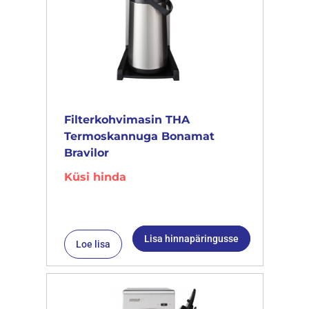
Filterkohvimasin THA
Termoskannuga Bonamat
Bravilor
Küsi hinda
Lisa hinnapäringusse
Loe lisa