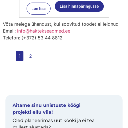
Lisa hinnapäringusse
Loe lisa
Võta meiega ühendust, kui soovitud toodet ei leidnud
Email:
info@haktekseadmed.ee
Telefon: (+372) 53 44 8812
1
2
Aitame sinu unistuste köögi
projekti ellu viia!
Oled planeerimas uut kööki ja ei tea
millest alustada?