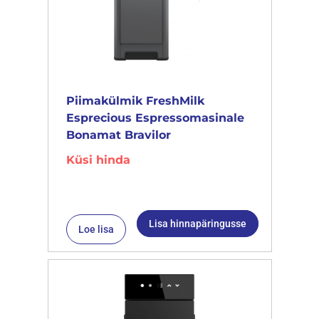
Piimakülmik FreshMilk
Esprecious Espressomasinale
Bonamat Bravilor
Küsi hinda
Lisa hinnapäringusse
Loe lisa