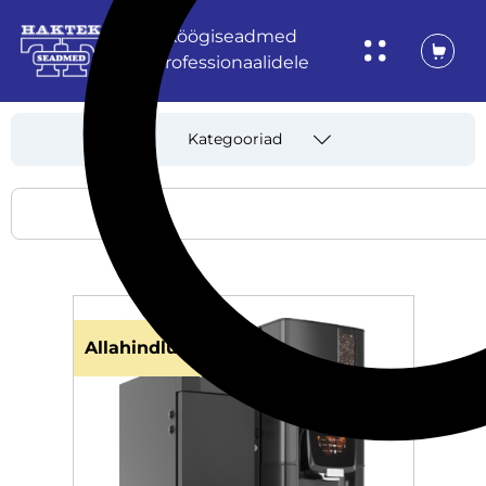
Köögiseadmed
professionaalidele
Kategooriad
Allahindlus!