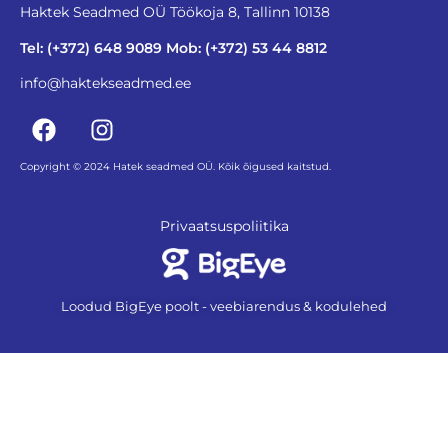
Haktek Seadmed OÜ Töökoja 8, Tallinn 10138
Tel: (+372) 648 9089 Mob: (+372) 53 44 8812
info@haktekseadmed.ee
Copyright © 2024 Hatek seadmed OÜ. Kõik õigused kaitstud.
Privaatsuspoliitika
Loodud BigEye poolt - veebiarendus & kodulehed