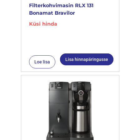
Filterkohvimasin RLX 131
Bonamat Bravilor
Küsi hinda
Lisa hinnapäringusse
Loe lisa