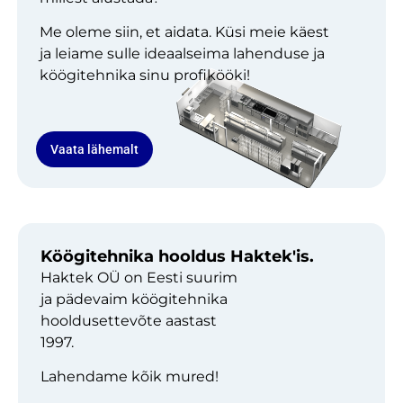
Me oleme siin, et aidata. Küsi meie käest
ja leiame sulle ideaalseima lahenduse ja
köögitehnika sinu profikööki!
Vaata lähemalt
Köögitehnika hooldus Haktek'is.
Haktek OÜ on Eesti suurim
ja pädevaim köögitehnika
hooldusettevõte aastast
1997.
Lahendame kõik mured!