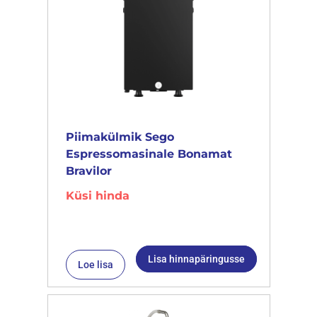
Piimakülmik Sego
Espressomasinale Bonamat
Bravilor
Küsi hinda
Lisa hinnapäringusse
Loe lisa