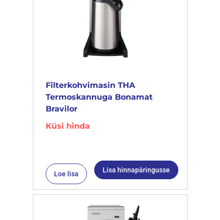
Filterkohvimasin THA
Termoskannuga Bonamat
Bravilor
Küsi hinda
Lisa hinnapäringusse
Loe lisa