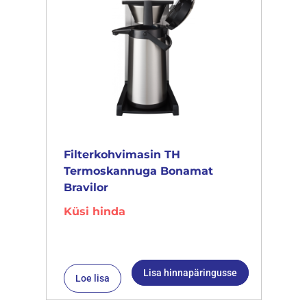
Filterkohvimasin TH
Termoskannuga Bonamat
Bravilor
Küsi hinda
Lisa hinnapäringusse
Loe lisa