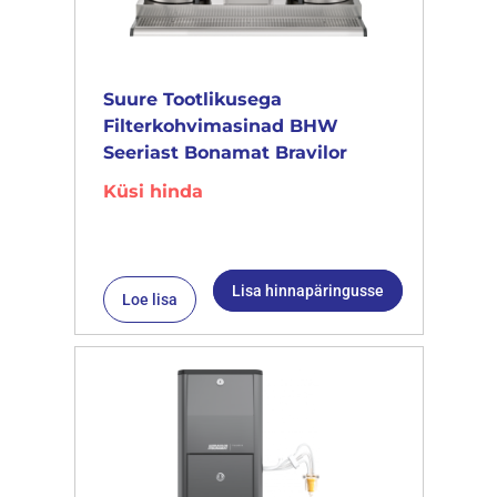
Suure Tootlikusega
Filterkohvimasinad BHW
Seeriast Bonamat Bravilor
Küsi hinda
Lisa hinnapäringusse
Loe lisa