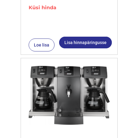
Küsi hinda
Lisa hinnapäringusse
Loe lisa