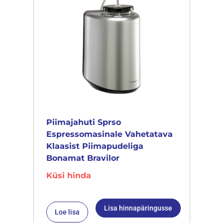
Piimajahuti Sprso
Espressomasinale Vahetatava
Klaasist Piimapudeliga
Bonamat Bravilor
Küsi hinda
Lisa hinnapäringusse
Loe lisa