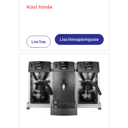
Küsi hinda
Lisa hinnapäringusse
Loe lisa