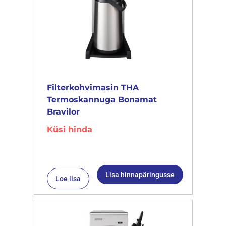
Filterkohvimasin THA
Termoskannuga Bonamat
Bravilor
Küsi hinda
Lisa hinnapäringusse
Loe lisa