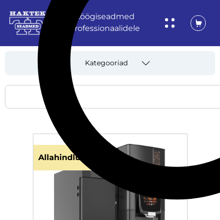
Köögiseadmed
professionaalidele
Kategooriad
Allahindlus!