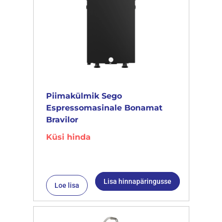
Piimakülmik Sego
Espressomasinale Bonamat
Bravilor
Küsi hinda
Lisa hinnapäringusse
Loe lisa