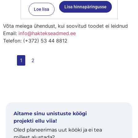
Lisa hinnapäringusse
Loe lisa
Võta meiega ühendust, kui soovitud toodet ei leidnud
Email:
info@haktekseadmed.ee
Telefon: (+372) 53 44 8812
1
2
Aitame sinu unistuste köögi
projekti ellu viia!
Oled planeerimas uut kööki ja ei tea
millest alustada?