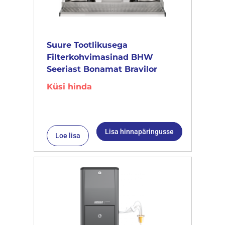
Suure Tootlikusega
Filterkohvimasinad BHW
Seeriast Bonamat Bravilor
Küsi hinda
Lisa hinnapäringusse
Loe lisa