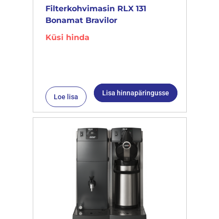
Filterkohvimasin RLX 131
Bonamat Bravilor
Küsi hinda
Lisa hinnapäringusse
Loe lisa