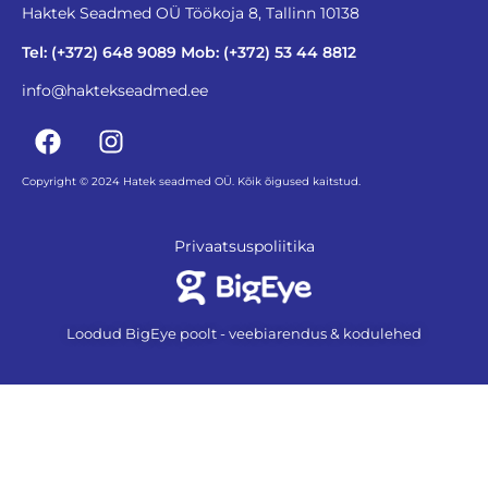
Haktek Seadmed OÜ Töökoja 8, Tallinn 10138
Tel: (+372) 648 9089 Mob: (+372) 53 44 8812
info@haktekseadmed.ee
Copyright © 2024 Hatek seadmed OÜ. Kõik õigused kaitstud.
Privaatsuspoliitika
Loodud BigEye poolt - veebiarendus & kodulehed