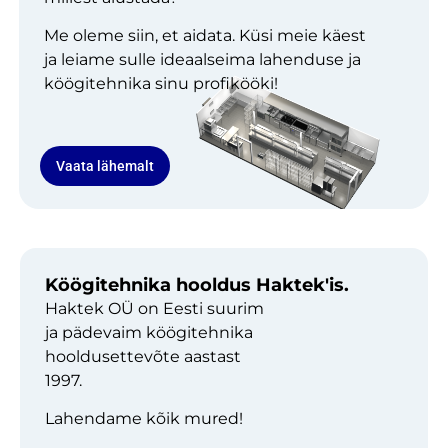
Me oleme siin, et aidata. Küsi meie käest
ja leiame sulle ideaalseima lahenduse ja
köögitehnika sinu profikööki!
Vaata lähemalt
Köögitehnika hooldus Haktek'is.
Haktek OÜ on Eesti suurim
ja pädevaim köögitehnika
hooldusettevõte aastast
1997.
Lahendame kõik mured!