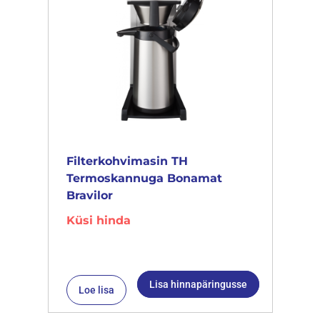
Filterkohvimasin TH
Termoskannuga Bonamat
Bravilor
Küsi hinda
Lisa hinnapäringusse
Loe lisa