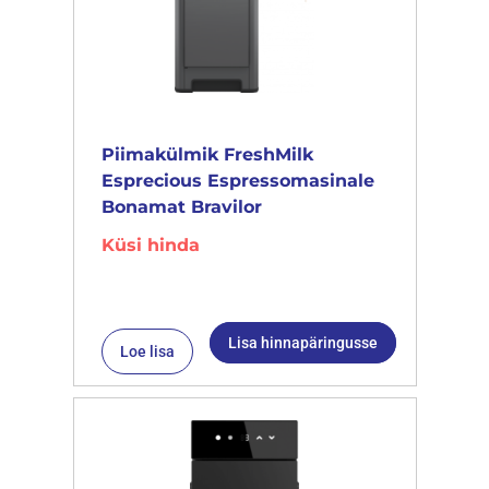
Piimakülmik FreshMilk
Esprecious Espressomasinale
Bonamat Bravilor
Küsi hinda
Lisa hinnapäringusse
Loe lisa