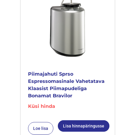
Piimajahuti Sprso
Espressomasinale Vahetatava
Klaasist Piimapudeliga
Bonamat Bravilor
Küsi hinda
Lisa hinnapäringusse
Loe lisa