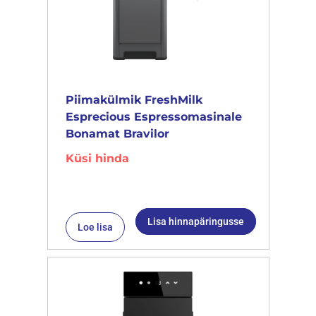
Piimakülmik FreshMilk
Esprecious Espressomasinale
Bonamat Bravilor
Küsi hinda
Lisa hinnapäringusse
Loe lisa