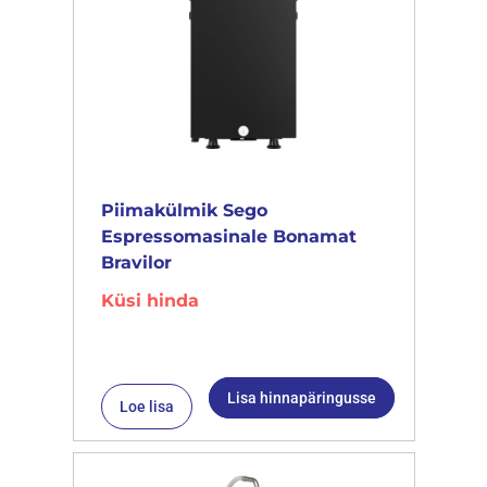
Piimakülmik Sego
Espressomasinale Bonamat
Bravilor
Küsi hinda
Lisa hinnapäringusse
Loe lisa