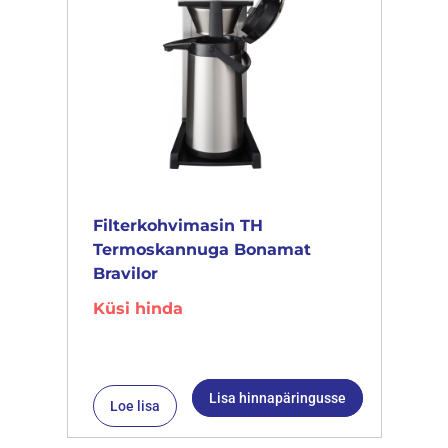
Filterkohvimasin TH
Termoskannuga Bonamat
Bravilor
Küsi hinda
Lisa hinnapäringusse
Loe lisa