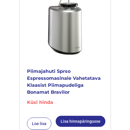
Piimajahuti Sprso
Espressomasinale Vahetatava
Klaasist Piimapudeliga
Bonamat Bravilor
Küsi hinda
Lisa hinnapäringusse
Loe lisa