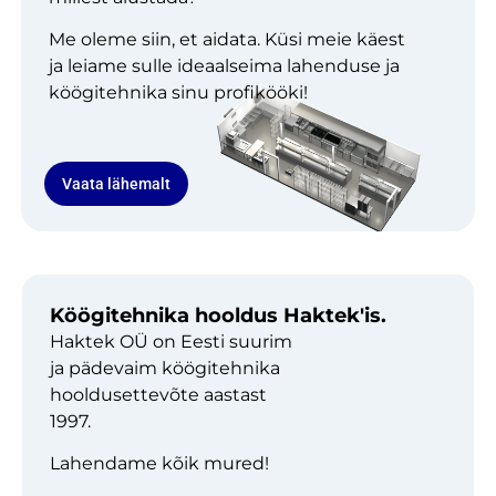
Me oleme siin, et aidata. Küsi meie käest
ja leiame sulle ideaalseima lahenduse ja
köögitehnika sinu profikööki!
Vaata lähemalt
Köögitehnika hooldus Haktek'is.
Haktek OÜ on Eesti suurim
ja pädevaim köögitehnika
hooldusettevõte aastast
1997.
Lahendame kõik mured!