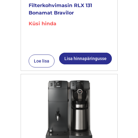
Filterkohvimasin RLX 131
Bonamat Bravilor
Küsi hinda
Lisa hinnapäringusse
Loe lisa