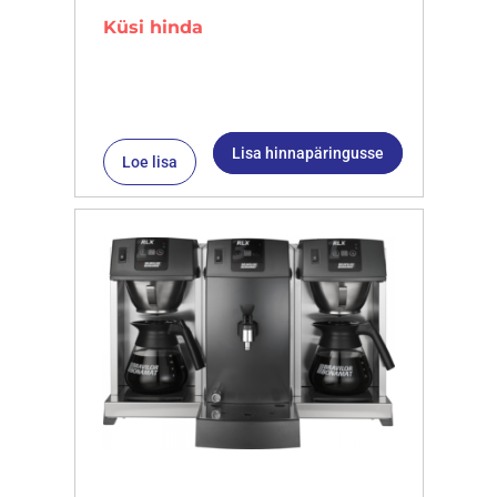
Küsi hinda
Lisa hinnapäringusse
Loe lisa