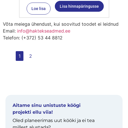
Lisa hinnapäringusse
Loe lisa
Võta meiega ühendust, kui soovitud toodet ei leidnud
Email:
info@haktekseadmed.ee
Telefon: (+372) 53 44 8812
1
2
Aitame sinu unistuste köögi
projekti ellu viia!
Oled planeerimas uut kööki ja ei tea
millest alustada?