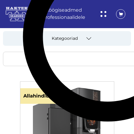
Köögiseadmed
professionaalidele
Kategooriad
Allahindlus!