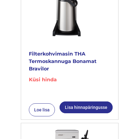
Filterkohvimasin THA
Termoskannuga Bonamat
Bravilor
Küsi hinda
Lisa hinnapäringusse
Loe lisa