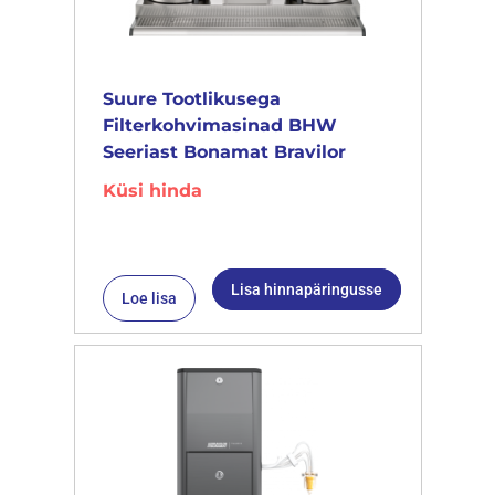
Suure Tootlikusega
Filterkohvimasinad BHW
Seeriast Bonamat Bravilor
Küsi hinda
Lisa hinnapäringusse
Loe lisa