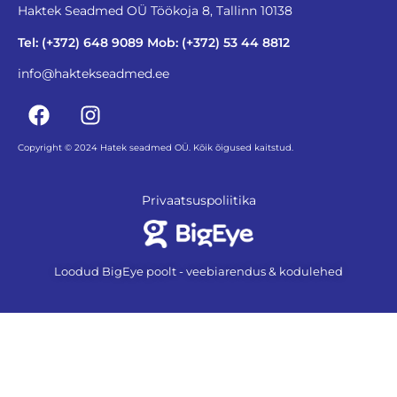
Haktek Seadmed OÜ Töökoja 8, Tallinn 10138
Tel: (+372) 648 9089 Mob: (+372) 53 44 8812
info@haktekseadmed.ee
Copyright © 2024 Hatek seadmed OÜ. Kõik õigused kaitstud.
Privaatsuspoliitika
Loodud BigEye poolt - veebiarendus & kodulehed