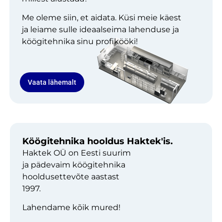
Me oleme siin, et aidata. Küsi meie käest
ja leiame sulle ideaalseima lahenduse ja
köögitehnika sinu profikööki!
Vaata lähemalt
Köögitehnika hooldus Haktek'is.
Haktek OÜ on Eesti suurim
ja pädevaim köögitehnika
hooldusettevõte aastast
1997.
Lahendame kõik mured!