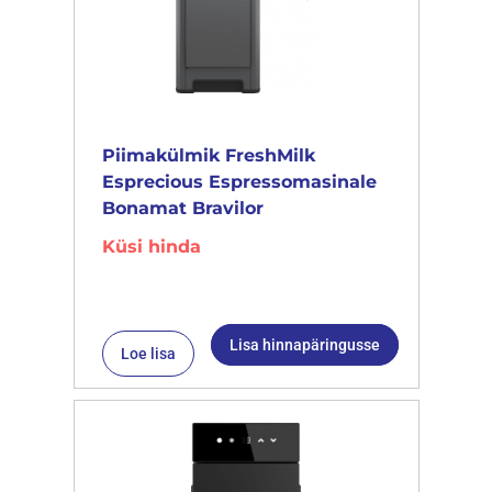
Piimakülmik FreshMilk
Esprecious Espressomasinale
Bonamat Bravilor
Küsi hinda
Lisa hinnapäringusse
Loe lisa