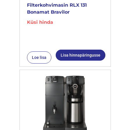
Filterkohvimasin RLX 131
Bonamat Bravilor
Küsi hinda
Lisa hinnapäringusse
Loe lisa