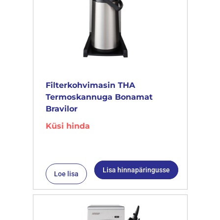
Filterkohvimasin THA
Termoskannuga Bonamat
Bravilor
Küsi hinda
Lisa hinnapäringusse
Loe lisa