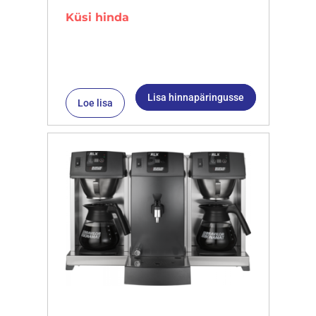
Küsi hinda
Lisa hinnapäringusse
Loe lisa