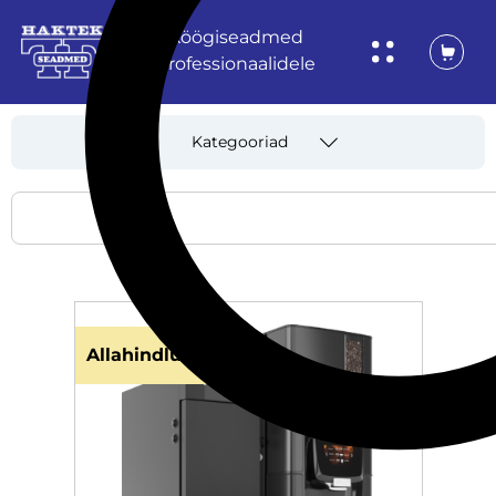
Köögiseadmed
professionaalidele
Kategooriad
Allahindlus!