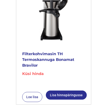
Filterkohvimasin TH
Termoskannuga Bonamat
Bravilor
Küsi hinda
Lisa hinnapäringusse
Loe lisa