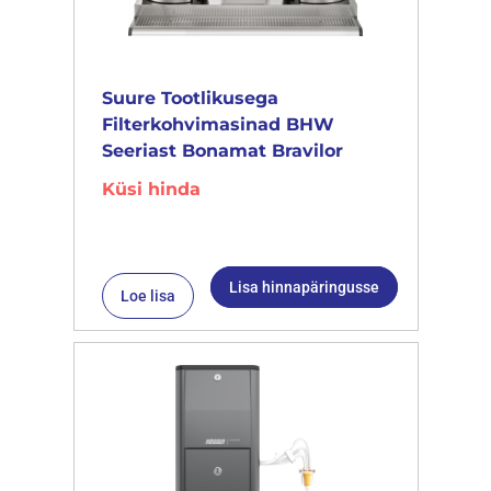
Suure Tootlikusega
Filterkohvimasinad BHW
Seeriast Bonamat Bravilor
Küsi hinda
Lisa hinnapäringusse
Loe lisa