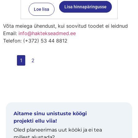
Lisa hinnapäringusse
Loe lisa
Võta meiega ühendust, kui soovitud toodet ei leidnud
Email:
info@haktekseadmed.ee
Telefon: (+372) 53 44 8812
1
2
Aitame sinu unistuste köögi
projekti ellu viia!
Oled planeerimas uut kööki ja ei tea
millest alustada?