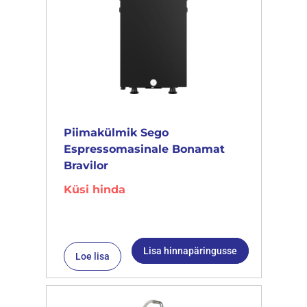
Piimakülmik Sego
Espressomasinale Bonamat
Bravilor
Küsi hinda
Lisa hinnapäringusse
Loe lisa