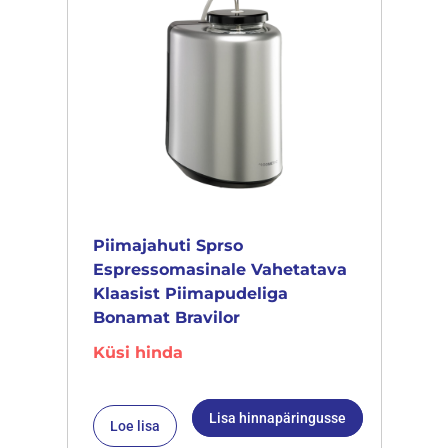
Piimajahuti Sprso
Espressomasinale Vahetatava
Klaasist Piimapudeliga
Bonamat Bravilor
Küsi hinda
Lisa hinnapäringusse
Loe lisa