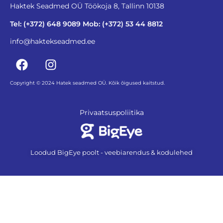
Haktek Seadmed OÜ Töökoja 8, Tallinn 10138
Tel: (+372) 648 9089 Mob: (+372) 53 44 8812
info@haktekseadmed.ee
Copyright © 2024 Hatek seadmed OÜ. Kõik õigused kaitstud.
Privaatsuspoliitika
Loodud BigEye poolt - veebiarendus & kodulehed