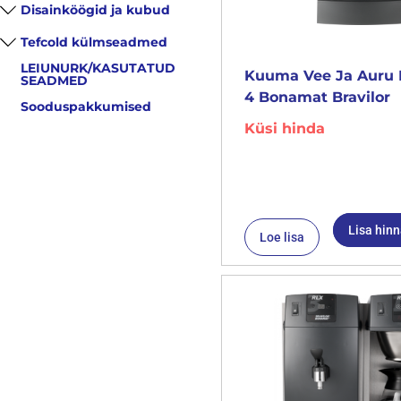
Disainköögid ja kubud
Tefcold külmseadmed
LEIUNURK/KASUTATUD
Kuuma Vee Ja Auru 
SEADMED
4 Bonamat Bravilor
Sooduspakkumised
Küsi hinda
Lisa hin
Loe lisa