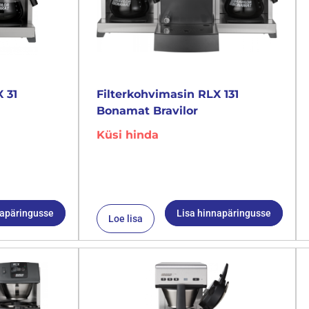
 31
Filterkohvimasin RLX 131
Bonamat Bravilor
Küsi hinda
napäringusse
Lisa hinnapäringusse
Loe lisa