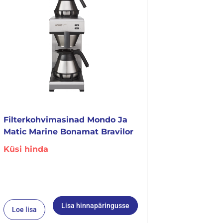
Filterkohvimasinad Mondo Ja
Matic Marine Bonamat Bravilor
Küsi hinda
Lisa hinnapäringusse
Loe lisa