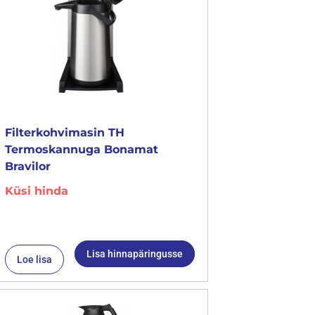
Filterkohvimasin TH
Termoskannuga Bonamat
Bravilor
Küsi hinda
Lisa hinnapäringusse
Loe lisa