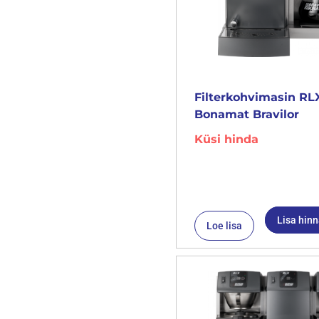
Filterkohvimasin RLX
Bonamat Bravilor
Küsi hinda
Lisa hin
Loe lisa