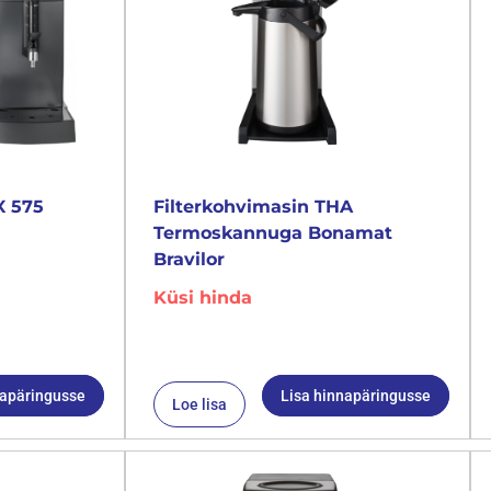
X 575
Filterkohvimasin THA
Termoskannuga Bonamat
Bravilor
Küsi hinda
napäringusse
Lisa hinnapäringusse
Loe lisa