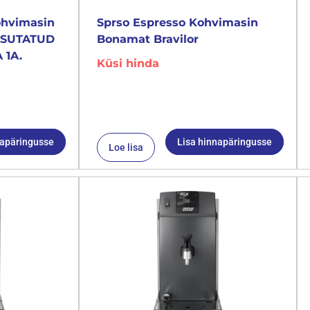
ohvimasin
Sprso Espresso Kohvimasin
KASUTATUD
Bonamat Bravilor
 1A.
Küsi hinda
napäringusse
Lisa hinnapäringusse
Loe lisa