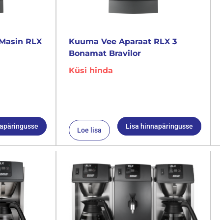
Masin RLX
Kuuma Vee Aparaat RLX 3
Bonamat Bravilor
Küsi hinda
napäringusse
Lisa hinnapäringusse
Loe lisa