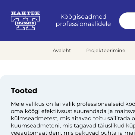
Köögiseadmed
professionaalidele
Avaleht
Projekteerimine
Tooted
Meie valikus on lai valik professionaalseid köö
oma köögi efektiivsust suurendada ja maitsvai
külmseadmetest, mis aitavad toitu säilitada 
kuumseadmeteni, mis tagavad täiuslikud küp
veeautomaatideni, mis pakuvad puhta ja mai