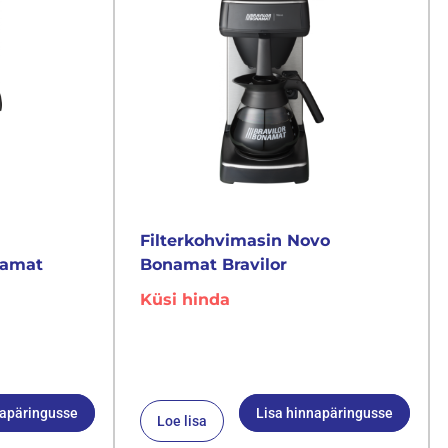
Filterkohvimasin Novo
namat
Bonamat Bravilor
Küsi hinda
napäringusse
Lisa hinnapäringusse
Loe lisa