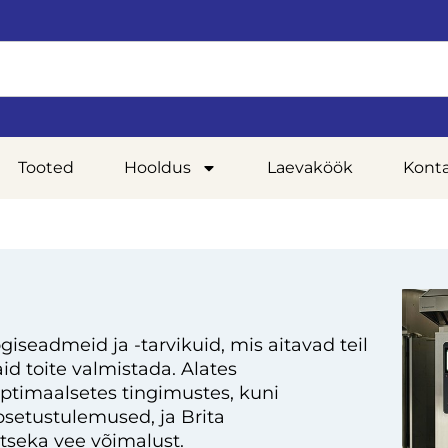
Tooted
Hooldus
Laevaköök
Kont
giseadmeid ja -tarvikuid, mis aitavad teil
d toite valmistada. Alates
optimaalsetes tingimustes, kuni
setustulemused, ja Brita
tseka vee võimalust.