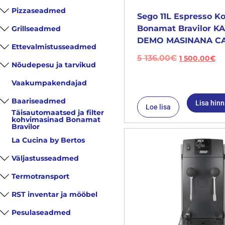
Pizzaseadmed
Sego 11L Espresso K
Bonamat Bravilor 
Grillseadmed
DEMO MASINANA CA
Ettevalmistusseadmed
5 136.00
€
1 500.00
€
Nõudepesu ja tarvikud
Vaakumpakendajad
Baariseadmed
Lisa hin
Loe lisa
Täisautomaatsed ja filter
kohvimasinad Bonamat
Bravilor
La Cucina by Bertos
Väljastusseadmed
Termotransport
RST inventar ja mööbel
Pesulaseadmed