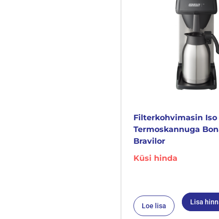
Filterkohvimasin Iso
Termoskannuga Bo
Bravilor
Küsi hinda
Lisa hin
Loe lisa