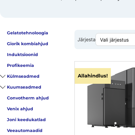
Gelatotehnoloogia
Järjesta
Giorik kombiahjud
Induktsioonid
Profikeemia
Allahindlus!
Külmseadmed
Kuumseadmed
Convotherm ahjud
Venix ahjud
Joni keedukatlad
Veeautomaadid