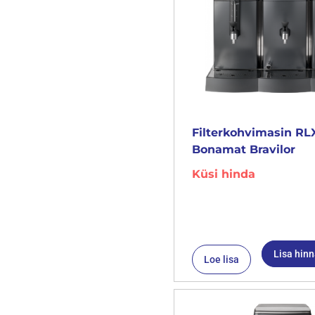
Filterkohvimasin RL
Bonamat Bravilor
Küsi hinda
Lisa hin
Loe lisa