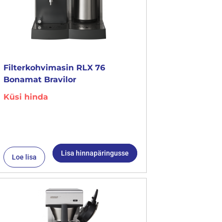
Filterkohvimasin RLX 76
Bonamat Bravilor
Küsi hinda
Lisa hinnapäringusse
Loe lisa