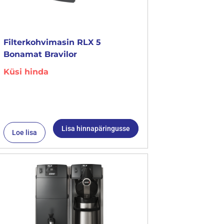
Filterkohvimasin RLX 5
Bonamat Bravilor
Küsi hinda
Lisa hinnapäringusse
Loe lisa