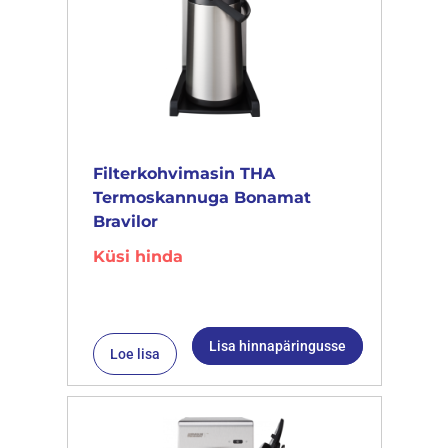
Filterkohvimasin THA
Termoskannuga Bonamat
Bravilor
Küsi hinda
Lisa hinnapäringusse
Loe lisa