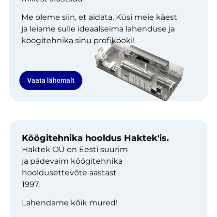
Me oleme siin, et aidata. Küsi meie käest
ja leiame sulle ideaalseima lahenduse ja
köögitehnika sinu profikööki!
Vaata lähemalt
Köögitehnika hooldus Haktek'is.
Haktek OÜ on Eesti suurim
ja pädevaim köögitehnika
hooldusettevõte aastast
1997.
Lahendame kõik mured!