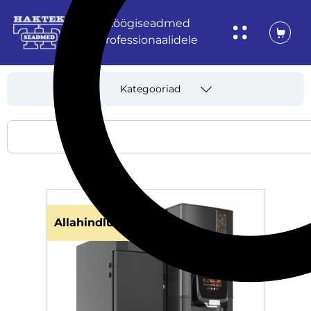
Köögiseadmed
professionaalidele
Kategooriad
Allahindlus!