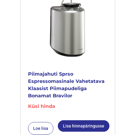
Piimajahuti Sprso
Espressomasinale Vahetatava
Klaasist Piimapudeliga
Bonamat Bravilor
Küsi hinda
Lisa hinnapäringusse
Loe lisa