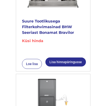
Suure Tootlikusega
Filterkohvimasinad BHW
Seeriast Bonamat Bravilor
Küsi hinda
Lisa hinnapäringusse
Loe lisa