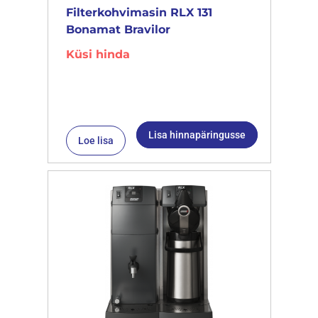
Filterkohvimasin RLX 131
Bonamat Bravilor
Küsi hinda
Lisa hinnapäringusse
Loe lisa