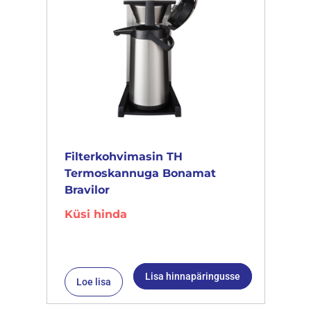
Filterkohvimasin TH
Termoskannuga Bonamat
Bravilor
Küsi hinda
Lisa hinnapäringusse
Loe lisa