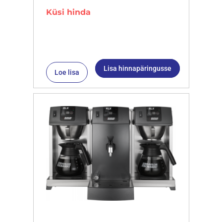
Küsi hinda
Lisa hinnapäringusse
Loe lisa