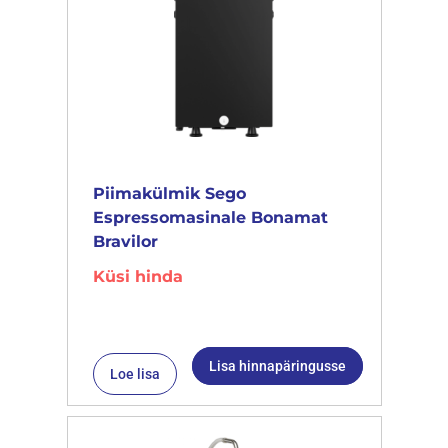
Piimakülmik Sego
Espressomasinale Bonamat
Bravilor
Küsi hinda
Lisa hinnapäringusse
Loe lisa