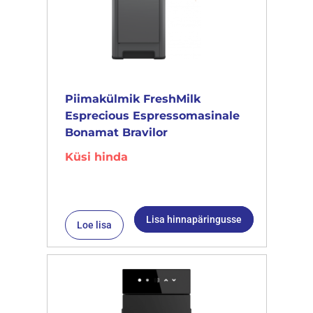
Piimakülmik FreshMilk
Esprecious Espressomasinale
Bonamat Bravilor
Küsi hinda
Lisa hinnapäringusse
Loe lisa