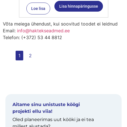
Lisa hinnapäringusse
Loe lisa
Võta meiega ühendust, kui soovitud toodet ei leidnud
Email:
info@haktekseadmed.ee
Telefon: (+372) 53 44 8812
1
2
Aitame sinu unistuste köögi
projekti ellu viia!
Oled planeerimas uut kööki ja ei tea
millest alustada?