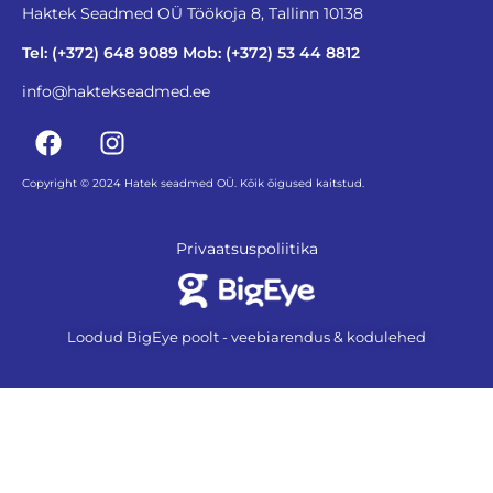
Haktek Seadmed OÜ Töökoja 8, Tallinn 10138
Tel: (+372) 648 9089 Mob: (+372) 53 44 8812
info@haktekseadmed.ee
Copyright © 2024 Hatek seadmed OÜ. Kõik õigused kaitstud.
Privaatsuspoliitika
Loodud BigEye poolt - veebiarendus & kodulehed