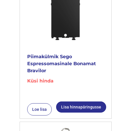
Piimakülmik Sego
Espressomasinale Bonamat
Bravilor
Küsi hinda
Lisa hinnapäringusse
Loe lisa