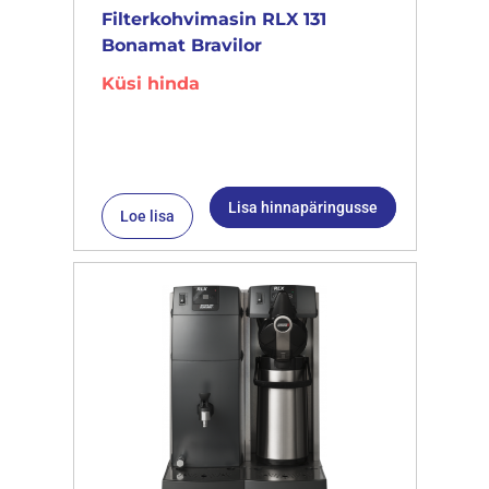
Filterkohvimasin RLX 131
Bonamat Bravilor
Küsi hinda
Lisa hinnapäringusse
Loe lisa