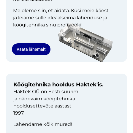
Me oleme siin, et aidata. Küsi meie käest
ja leiame sulle ideaalseima lahenduse ja
köögitehnika sinu profikööki!
Vaata lähemalt
Köögitehnika hooldus Haktek'is.
Haktek OÜ on Eesti suurim
ja pädevaim köögitehnika
hooldusettevõte aastast
1997.
Lahendame kõik mured!