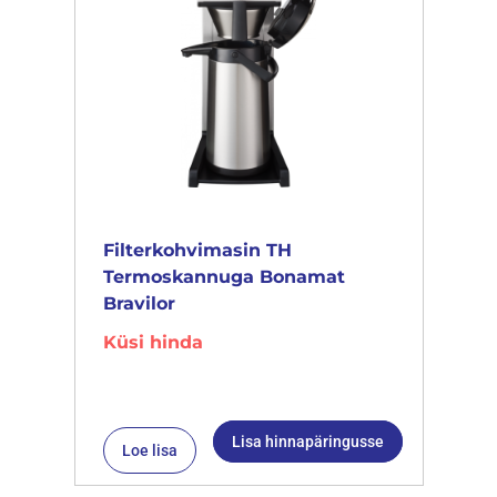
Filterkohvimasin TH
Termoskannuga Bonamat
Bravilor
Küsi hinda
Lisa hinnapäringusse
Loe lisa