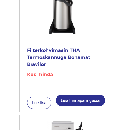
Filterkohvimasin THA
Termoskannuga Bonamat
Bravilor
Küsi hinda
Lisa hinnapäringusse
Loe lisa