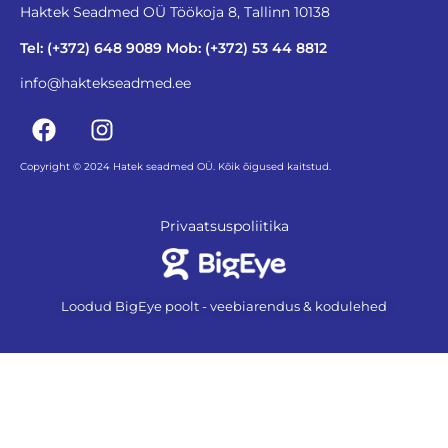
Haktek Seadmed OÜ Töökoja 8, Tallinn 10138
Tel: (+372) 648 9089 Mob: (+372) 53 44 8812
info@haktekseadmed.ee
Copyright © 2024 Hatek seadmed OÜ. Kõik õigused kaitstud.
Privaatsuspoliitika
Loodud BigEye poolt - veebiarendus & kodulehed