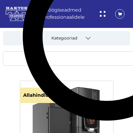
Köögiseadmed
professionaalidele
Kategooriad
Allahindlus!