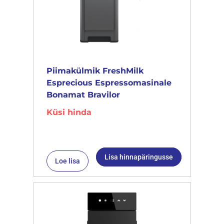
Piimakülmik FreshMilk
Esprecious Espressomasinale
Bonamat Bravilor
Küsi hinda
Lisa hinnapäringusse
Loe lisa