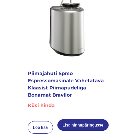
Piimajahuti Sprso
Espressomasinale Vahetatava
Klaasist Piimapudeliga
Bonamat Bravilor
Küsi hinda
Lisa hinnapäringusse
Loe lisa