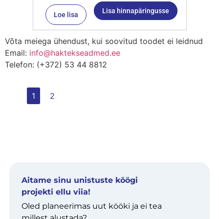
Lisa hinnapäringusse
Loe lisa
Võta meiega ühendust, kui soovitud toodet ei leidnud
Email:
info@haktekseadmed.ee
Telefon: (+372) 53 44 8812
1
2
Aitame sinu unistuste köögi
projekti ellu viia!
Oled planeerimas uut kööki ja ei tea
millest alustada?