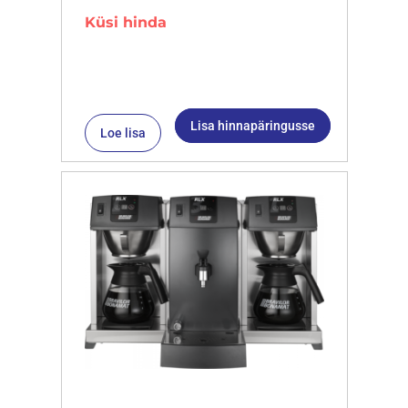
Küsi hinda
Lisa hinnapäringusse
Loe lisa