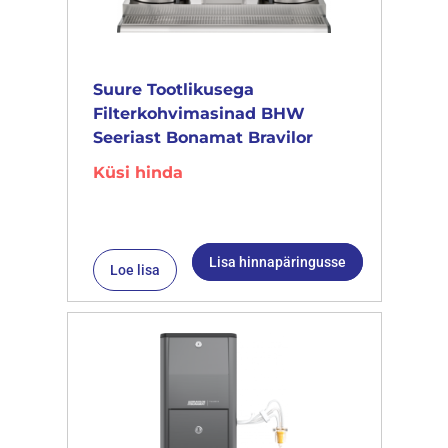
Suure Tootlikusega
Filterkohvimasinad BHW
Seeriast Bonamat Bravilor
Küsi hinda
Lisa hinnapäringusse
Loe lisa