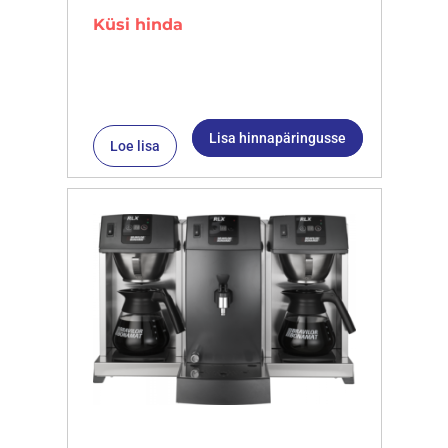
Küsi hinda
Lisa hinnapäringusse
Loe lisa