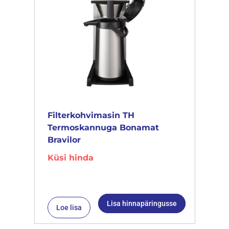
Filterkohvimasin TH
Termoskannuga Bonamat
Bravilor
Küsi hinda
Lisa hinnapäringusse
Loe lisa