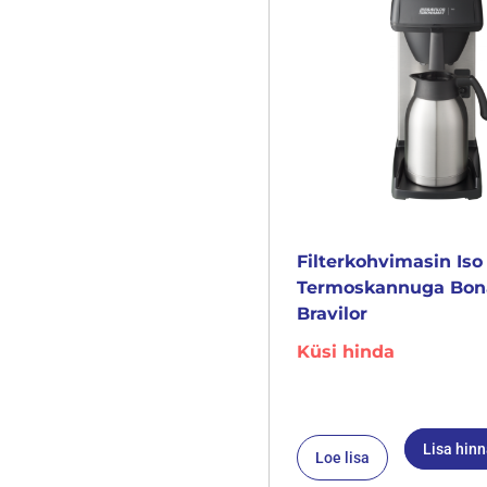
Filterkohvimasin Iso
Termoskannuga Bo
Bravilor
Küsi hinda
Lisa hin
Loe lisa