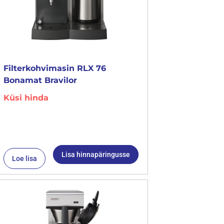
Filterkohvimasin RLX 76
Bonamat Bravilor
Küsi hinda
Lisa hinnapäringusse
Loe lisa