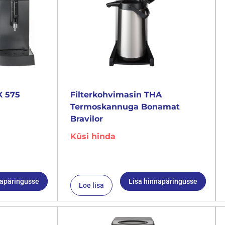
X 575
Filterkohvimasin THA
Termoskannuga Bonamat
Bravilor
Küsi hinda
napäringusse
Lisa hinnapäringusse
Loe lisa