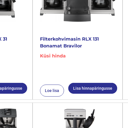
 31
Filterkohvimasin RLX 131
Bonamat Bravilor
Küsi hinda
napäringusse
Lisa hinnapäringusse
Loe lisa