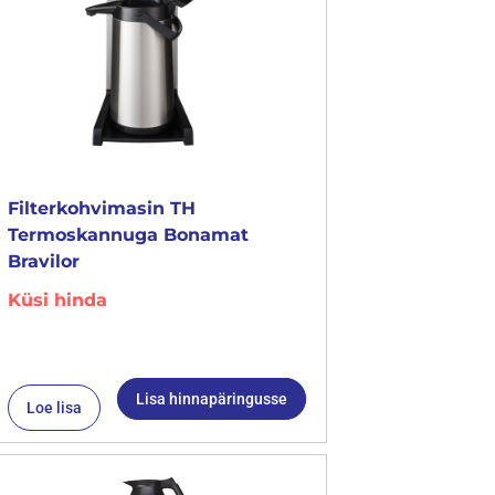
Filterkohvimasin TH
Termoskannuga Bonamat
Bravilor
Küsi hinda
Lisa hinnapäringusse
Loe lisa