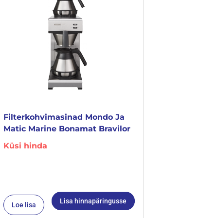
Filterkohvimasinad Mondo Ja
Matic Marine Bonamat Bravilor
Küsi hinda
Lisa hinnapäringusse
Loe lisa