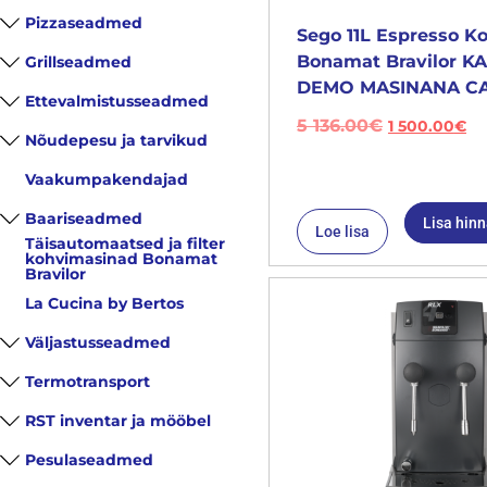
Pizzaseadmed
Sego 11L Espresso K
Bonamat Bravilor 
Grillseadmed
DEMO MASINANA CA
Ettevalmistusseadmed
5 136.00
€
1 500.00
€
Nõudepesu ja tarvikud
Vaakumpakendajad
Baariseadmed
Lisa hin
Loe lisa
Täisautomaatsed ja filter
kohvimasinad Bonamat
Bravilor
La Cucina by Bertos
Väljastusseadmed
Termotransport
RST inventar ja mööbel
Pesulaseadmed