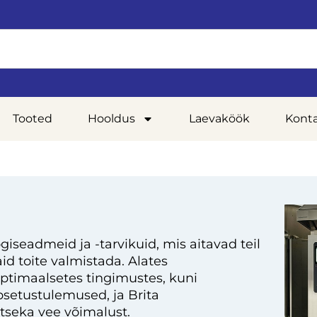
Tooted
Hooldus
Laevaköök
Kont
giseadmeid ja -tarvikuid, mis aitavad teil
d toite valmistada. Alates
optimaalsetes tingimustes, kuni
setustulemused, ja Brita
tseka vee võimalust.