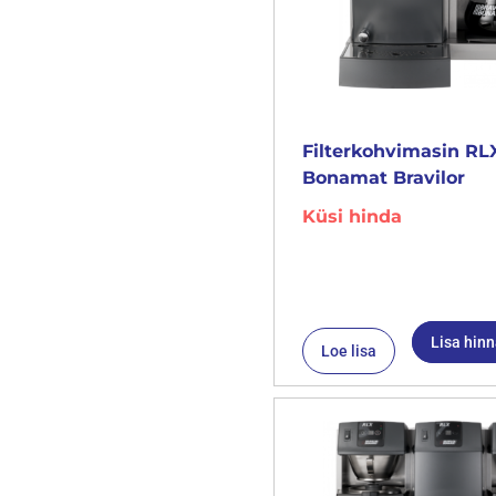
Filterkohvimasin RLX
Bonamat Bravilor
Küsi hinda
Lisa hin
Loe lisa