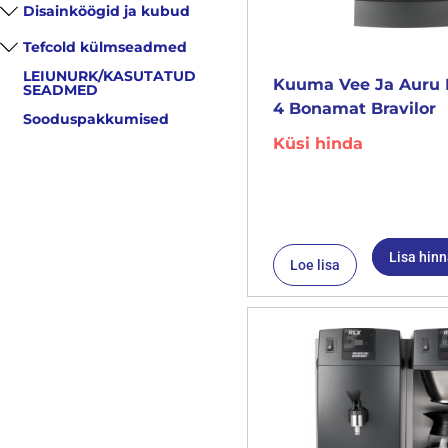
Disainköögid ja kubud
Tefcold külmseadmed
LEIUNURK/KASUTATUD
Kuuma Vee Ja Auru 
SEADMED
4 Bonamat Bravilor
Sooduspakkumised
Küsi hinda
Lisa hin
Loe lisa