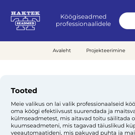
Köögiseadmed
professionaalidele
Avaleht
Projekteerimine
Tooted
Meie valikus on lai valik professionaalseid köö
oma köögi efektiivsust suurendada ja maitsvai
külmseadmetest, mis aitavad toitu säilitada 
kuumseadmeteni, mis tagavad täiuslikud küp
veeautomaatideni, mis pakuvad puhta ja mai