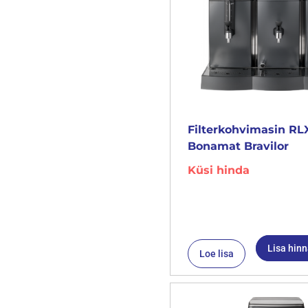
Filterkohvimasin RL
Bonamat Bravilor
Küsi hinda
Lisa hin
Loe lisa