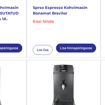
ohvimasin
Sprso Espresso Kohvimasin
KASUTATUD
Bonamat Bravilor
 1A.
Küsi hinda
napäringusse
Lisa hinnapäringusse
Loe lisa