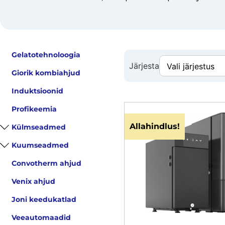
Gelatotehnoloogia
Järjesta
Giorik kombiahjud
Induktsioonid
Profikeemia
Allahindlus!
Külmseadmed
Kuumseadmed
Convotherm ahjud
Venix ahjud
Joni keedukatlad
Veeautomaadid