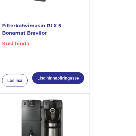
Filterkohvimasin RLX 5
Bonamat Bravilor
Küsi hinda
Lisa hinnapäringusse
Loe lisa