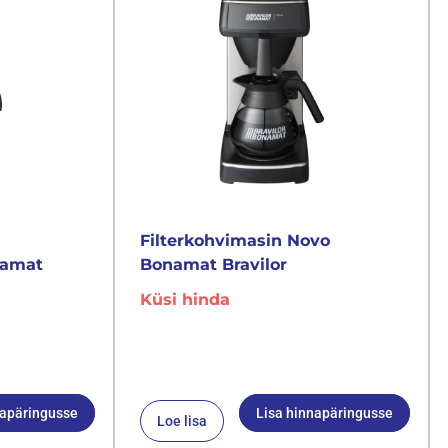
Filterkohvimasin Novo
namat
Bonamat Bravilor
Küsi hinda
napäringusse
Lisa hinnapäringusse
Loe lisa