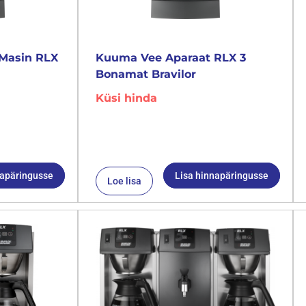
Masin RLX
Kuuma Vee Aparaat RLX 3
Bonamat Bravilor
Küsi hinda
napäringusse
Lisa hinnapäringusse
Loe lisa