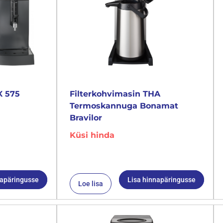
X 575
Filterkohvimasin THA
Termoskannuga Bonamat
Bravilor
Küsi hinda
napäringusse
Lisa hinnapäringusse
Loe lisa