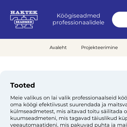
Köögiseadmed
professionaalidele
Avaleht
Projekteerimine
Tooted
Meie valikus on lai valik professionaalseid köö
oma köögi efektiivsust suurendada ja maitsvai
külmseadmetest, mis aitavad toitu säilitada 
kuumseadmeteni, mis tagavad täiuslikud küp
veeautomaatideni, mis pakuvad puhta ja mai