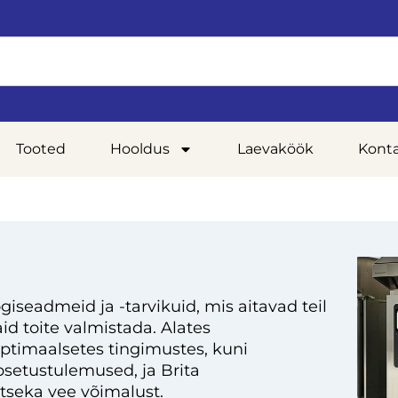
Tooted
Hooldus
Laevaköök
Kont
giseadmeid ja -tarvikuid, mis aitavad teil
d toite valmistada. Alates
optimaalsetes tingimustes, kuni
setustulemused, ja Brita
tseka vee võimalust.