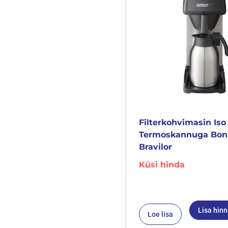
Filterkohvimasin Iso
Termoskannuga Bo
Bravilor
Küsi hinda
Lisa hin
Loe lisa