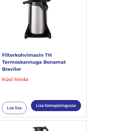
Filterkohvimasin TH
Termoskannuga Bonamat
Bravilor
Küsi hinda
Lisa hinnapäringusse
Loe lisa