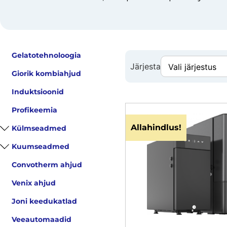
Gelatotehnoloogia
Järjesta
Giorik kombiahjud
Induktsioonid
Profikeemia
Allahindlus!
Külmseadmed
Kuumseadmed
Convotherm ahjud
Venix ahjud
Joni keedukatlad
Veeautomaadid