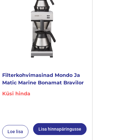
Filterkohvimasinad Mondo Ja
Matic Marine Bonamat Bravilor
Küsi hinda
Lisa hinnapäringusse
Loe lisa