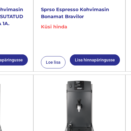
ohvimasin
Sprso Espresso Kohvimasin
KASUTATUD
Bonamat Bravilor
 1A.
Küsi hinda
napäringusse
Lisa hinnapäringusse
Loe lisa