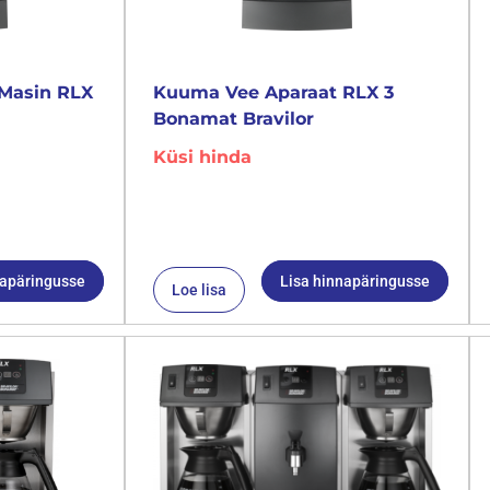
Masin RLX
Kuuma Vee Aparaat RLX 3
Bonamat Bravilor
Küsi hinda
napäringusse
Lisa hinnapäringusse
Loe lisa