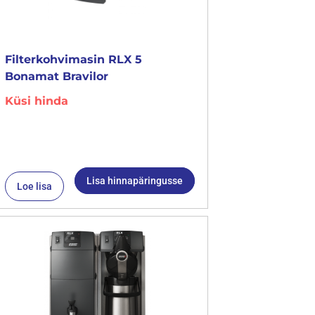
Filterkohvimasin RLX 5
Bonamat Bravilor
Küsi hinda
Lisa hinnapäringusse
Loe lisa