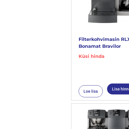
Filterkohvimasin RLX
Bonamat Bravilor
Küsi hinda
Lisa hin
Loe lisa