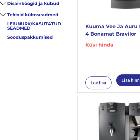
Disainköögid ja kubud
Tefcold külmseadmed
LEIUNURK/KASUTATUD
Kuuma Vee Ja Auru 
SEADMED
4 Bonamat Bravilor
Sooduspakkumised
Küsi hinda
Lisa hin
Loe lisa