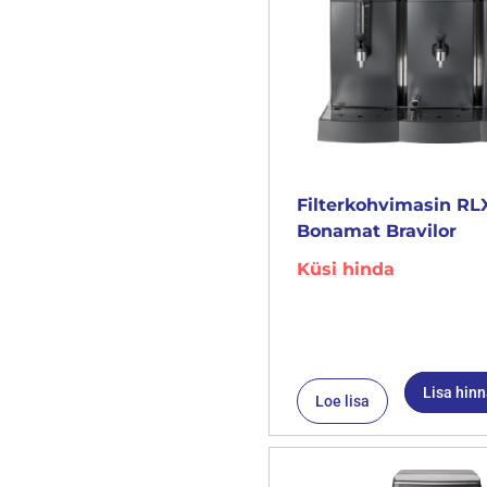
Filterkohvimasin RL
Bonamat Bravilor
Küsi hinda
Lisa hin
Loe lisa