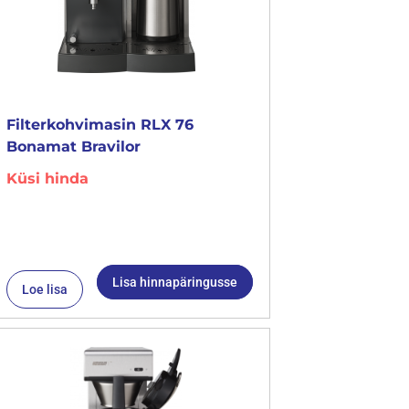
Filterkohvimasin RLX 76
Bonamat Bravilor
Küsi hinda
Lisa hinnapäringusse
Loe lisa