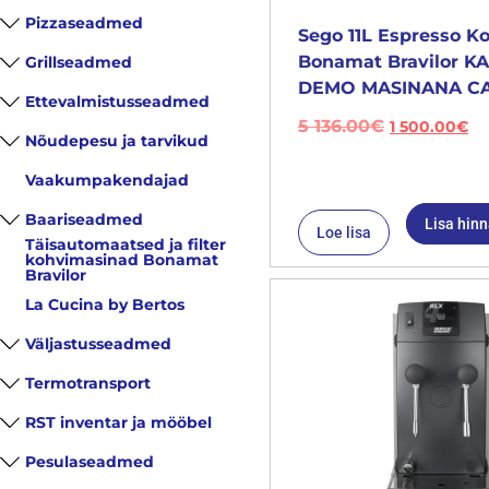
Pizzaseadmed
Sego 11L Espresso K
Bonamat Bravilor 
Grillseadmed
DEMO MASINANA CA
Ettevalmistusseadmed
5 136.00
€
1 500.00
€
Nõudepesu ja tarvikud
Vaakumpakendajad
Baariseadmed
Lisa hin
Loe lisa
Täisautomaatsed ja filter
kohvimasinad Bonamat
Bravilor
La Cucina by Bertos
Väljastusseadmed
Termotransport
RST inventar ja mööbel
Pesulaseadmed