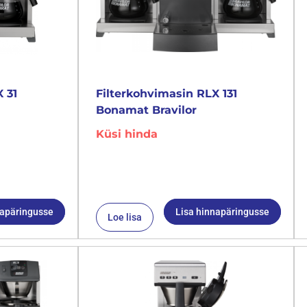
 31
Filterkohvimasin RLX 131
Bonamat Bravilor
Küsi hinda
napäringusse
Lisa hinnapäringusse
Loe lisa