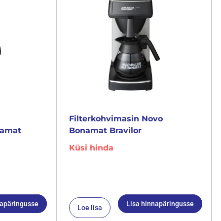
Filterkohvimasin Novo
namat
Bonamat Bravilor
Küsi hinda
napäringusse
Lisa hinnapäringusse
Loe lisa