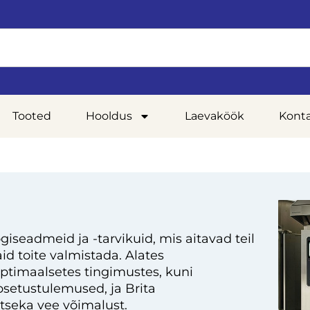
Tooted
Hooldus
Laevaköök
Kont
giseadmeid ja -tarvikuid, mis aitavad teil
d toite valmistada. Alates
optimaalsetes tingimustes, kuni
setustulemused, ja Brita
tseka vee võimalust.