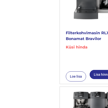
Filterkohvimasin RLX
Bonamat Bravilor
Küsi hinda
Lisa hin
Loe lisa