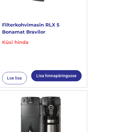
Filterkohvimasin RLX 5
Bonamat Bravilor
Küsi hinda
Lisa hinnapäringusse
Loe lisa