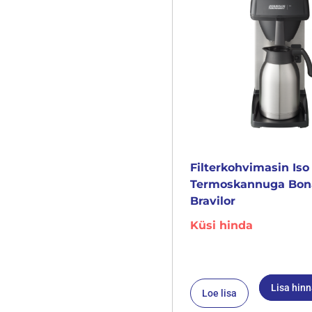
Filterkohvimasin Iso
Termoskannuga Bo
Bravilor
Küsi hinda
Lisa hin
Loe lisa