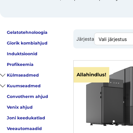
Gelatotehnoloogia
Järjesta
Giorik kombiahjud
Induktsioonid
Profikeemia
Allahindlus!
Külmseadmed
Kuumseadmed
Convotherm ahjud
Venix ahjud
Joni keedukatlad
Veeautomaadid