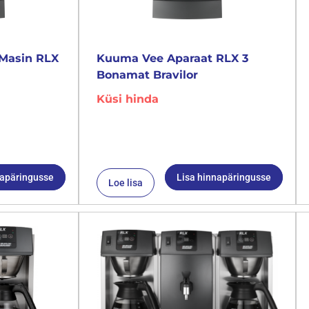
Masin RLX
Kuuma Vee Aparaat RLX 3
Bonamat Bravilor
Küsi hinda
napäringusse
Lisa hinnapäringusse
Loe lisa