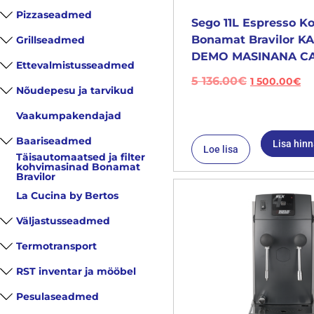
Pizzaseadmed
Sego 11L Espresso K
Bonamat Bravilor 
Grillseadmed
DEMO MASINANA CA
Ettevalmistusseadmed
5 136.00
€
1 500.00
€
Nõudepesu ja tarvikud
Vaakumpakendajad
Baariseadmed
Lisa hin
Loe lisa
Täisautomaatsed ja filter
kohvimasinad Bonamat
Bravilor
La Cucina by Bertos
Väljastusseadmed
Termotransport
RST inventar ja mööbel
Pesulaseadmed