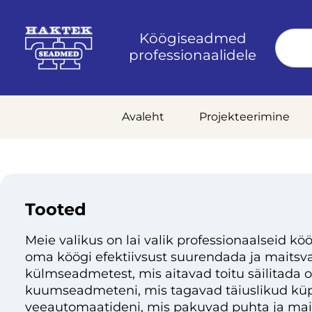
Köögiseadmed
professionaalidele
Avaleht
Projekteerimine
Tooted
Meie valikus on lai valik professionaalseid köö
oma köögi efektiivsust suurendada ja maitsvai
külmseadmetest, mis aitavad toitu säilitada 
kuumseadmeteni, mis tagavad täiuslikud küp
veeautomaatideni, mis pakuvad puhta ja mai