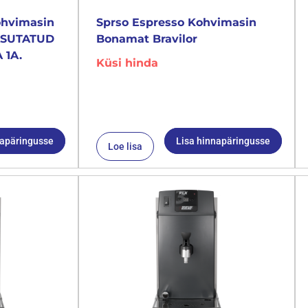
ohvimasin
Sprso Espresso Kohvimasin
KASUTATUD
Bonamat Bravilor
 1A.
Küsi hinda
napäringusse
Lisa hinnapäringusse
Loe lisa