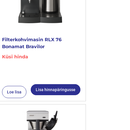
Filterkohvimasin RLX 76
Bonamat Bravilor
Küsi hinda
Lisa hinnapäringusse
Loe lisa