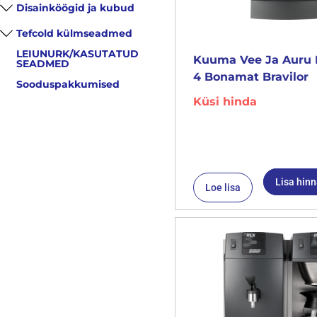
Disainköögid ja kubud
Tefcold külmseadmed
LEIUNURK/KASUTATUD
Kuuma Vee Ja Auru 
SEADMED
4 Bonamat Bravilor
Sooduspakkumised
Küsi hinda
Lisa hin
Loe lisa