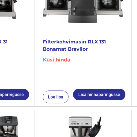
 31
Filterkohvimasin RLX 131
Bonamat Bravilor
Küsi hinda
napäringusse
Lisa hinnapäringusse
Loe lisa