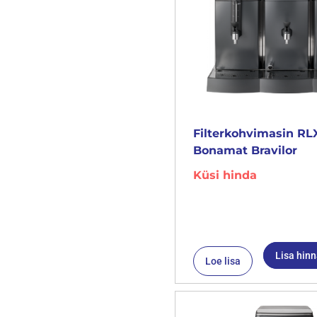
Filterkohvimasin RL
Bonamat Bravilor
Küsi hinda
Lisa hin
Loe lisa