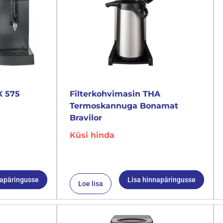
X 575
Filterkohvimasin THA
Termoskannuga Bonamat
Bravilor
Küsi hinda
napäringusse
Lisa hinnapäringusse
Loe lisa