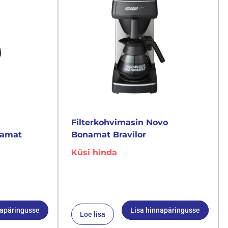
Filterkohvimasin Novo
namat
Bonamat Bravilor
Küsi hinda
napäringusse
Lisa hinnapäringusse
Loe lisa