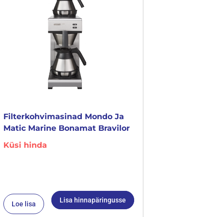
Filterkohvimasinad Mondo Ja
Matic Marine Bonamat Bravilor
Küsi hinda
Lisa hinnapäringusse
Loe lisa