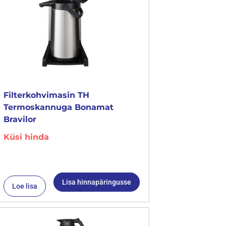
Filterkohvimasin TH
Termoskannuga Bonamat
Bravilor
Küsi hinda
Lisa hinnapäringusse
Loe lisa