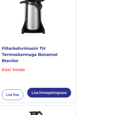
Filterkohvimasin TH
Termoskannuga Bonamat
Bravilor
Küsi hinda
Lisa hinnapäringusse
Loe lisa