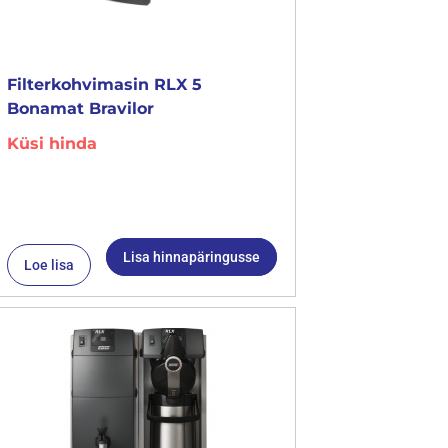
Filterkohvimasin RLX 5
Bonamat Bravilor
Küsi hinda
Lisa hinnapäringusse
Loe lisa