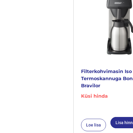
Filterkohvimasin Iso
Termoskannuga Bo
Bravilor
Küsi hinda
Lisa hin
Loe lisa