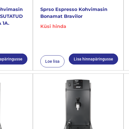
ohvimasin
Sprso Espresso Kohvimasin
KASUTATUD
Bonamat Bravilor
 1A.
Küsi hinda
napäringusse
Lisa hinnapäringusse
Loe lisa