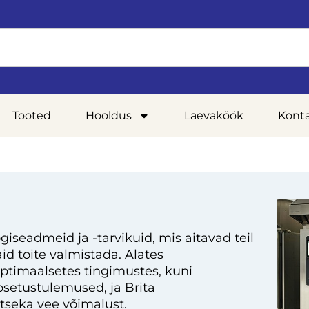
Tooted
Hooldus
Laevaköök
Kont
giseadmeid ja -tarvikuid, mis aitavad teil
d toite valmistada. Alates
optimaalsetes tingimustes, kuni
setustulemused, ja Brita
tseka vee võimalust.