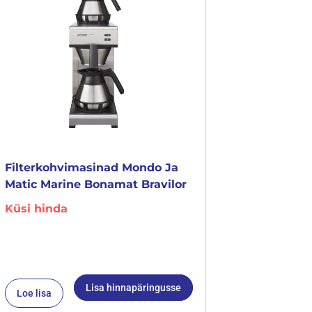
Filterkohvimasinad Mondo Ja
Matic Marine Bonamat Bravilor
Küsi hinda
Lisa hinnapäringusse
Loe lisa