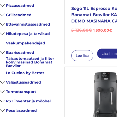
Pizzaseadmed
Sego 11L Espresso K
Bonamat Bravilor 
Grillseadmed
DEMO MASINANA CA
Ettevalmistusseadmed
5 136.00
€
1 500.00
€
Nõudepesu ja tarvikud
Vaakumpakendajad
Baariseadmed
Lisa hin
Loe lisa
Täisautomaatsed ja filter
kohvimasinad Bonamat
Bravilor
La Cucina by Bertos
Väljastusseadmed
Termotransport
RST inventar ja mööbel
Pesulaseadmed