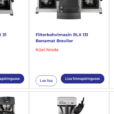
 31
Filterkohvimasin RLX 131
Bonamat Bravilor
Küsi hinda
napäringusse
Lisa hinnapäringusse
Loe lisa