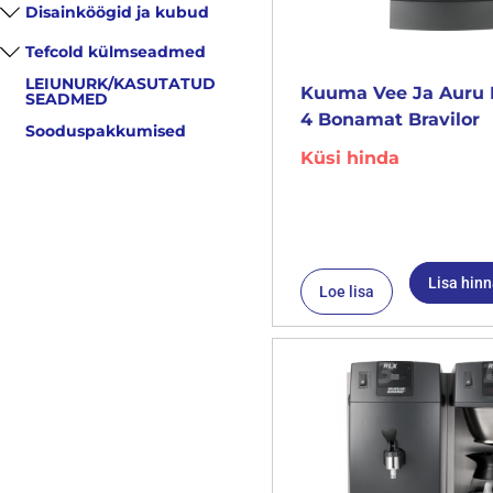
Disainköögid ja kubud
Tefcold külmseadmed
LEIUNURK/KASUTATUD
Kuuma Vee Ja Auru 
SEADMED
4 Bonamat Bravilor
Sooduspakkumised
Küsi hinda
Lisa hin
Loe lisa