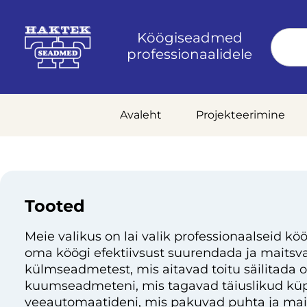
Köögiseadmed
professionaalidele
Avaleht
Projekteerimine
Tooted
Meie valikus on lai valik professionaalseid köö
oma köögi efektiivsust suurendada ja maitsvai
külmseadmetest, mis aitavad toitu säilitada 
kuumseadmeteni, mis tagavad täiuslikud küp
veeautomaatideni, mis pakuvad puhta ja mai