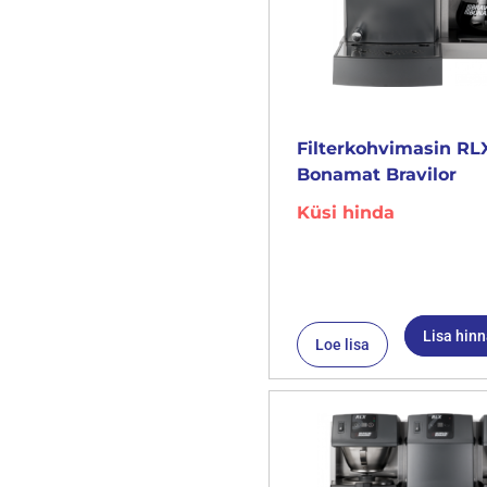
Filterkohvimasin RLX
Bonamat Bravilor
Küsi hinda
Lisa hin
Loe lisa