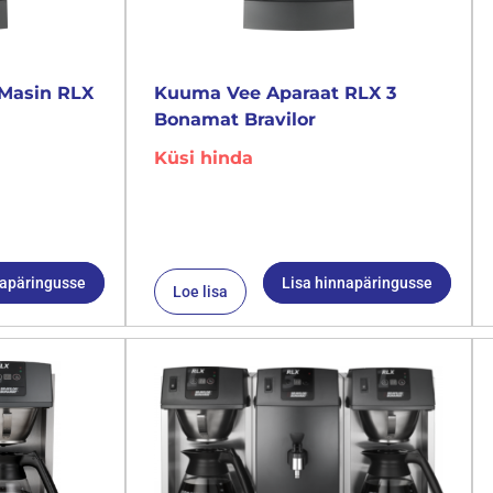
Masin RLX
Kuuma Vee Aparaat RLX 3
Bonamat Bravilor
Küsi hinda
napäringusse
Lisa hinnapäringusse
Loe lisa