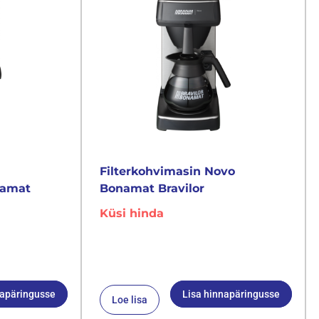
Filterkohvimasin Novo
namat
Bonamat Bravilor
Küsi hinda
napäringusse
Lisa hinnapäringusse
Loe lisa