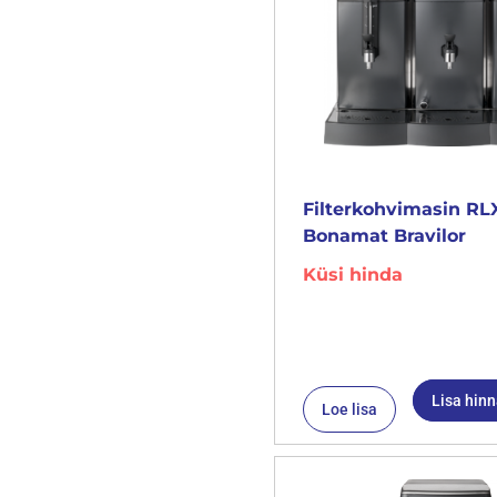
Filterkohvimasin RL
Bonamat Bravilor
Küsi hinda
Lisa hin
Loe lisa