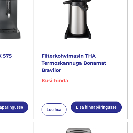
X 575
Filterkohvimasin THA
Termoskannuga Bonamat
Bravilor
Küsi hinda
napäringusse
Lisa hinnapäringusse
Loe lisa