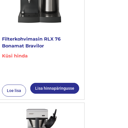
Filterkohvimasin RLX 76
Bonamat Bravilor
Küsi hinda
Lisa hinnapäringusse
Loe lisa