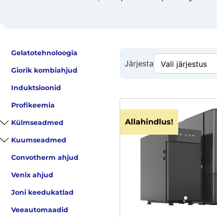
Gelatotehnoloogia
Järjesta
Giorik kombiahjud
Induktsioonid
Profikeemia
Allahindlus!
Külmseadmed
Kuumseadmed
Convotherm ahjud
Venix ahjud
Joni keedukatlad
Veeautomaadid