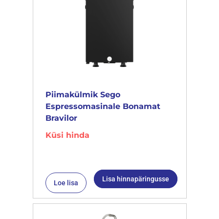
Piimakülmik Sego
Espressomasinale Bonamat
Bravilor
Küsi hinda
Lisa hinnapäringusse
Loe lisa