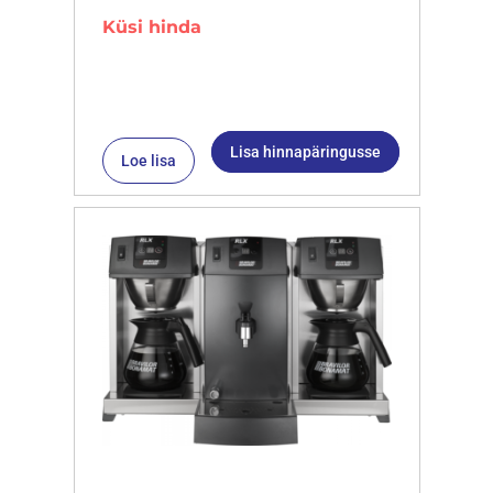
Küsi hinda
Lisa hinnapäringusse
Loe lisa