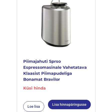
Piimajahuti Sprso
Espressomasinale Vahetatava
Klaasist Piimapudeliga
Bonamat Bravilor
Küsi hinda
Lisa hinnapäringusse
Loe lisa