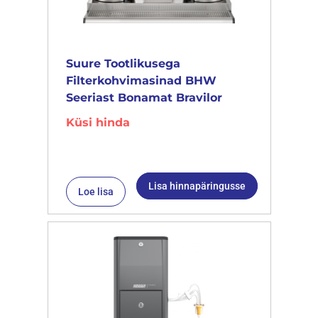
Suure Tootlikusega
Filterkohvimasinad BHW
Seeriast Bonamat Bravilor
Küsi hinda
Lisa hinnapäringusse
Loe lisa