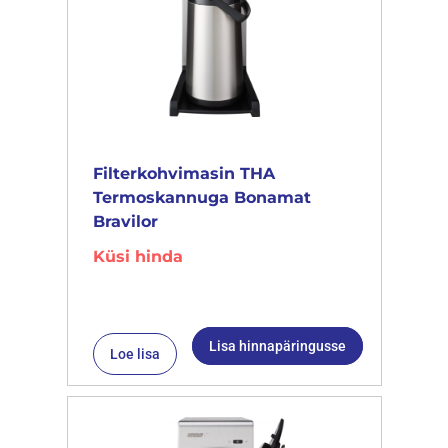
Filterkohvimasin THA
Termoskannuga Bonamat
Bravilor
Küsi hinda
Lisa hinnapäringusse
Loe lisa