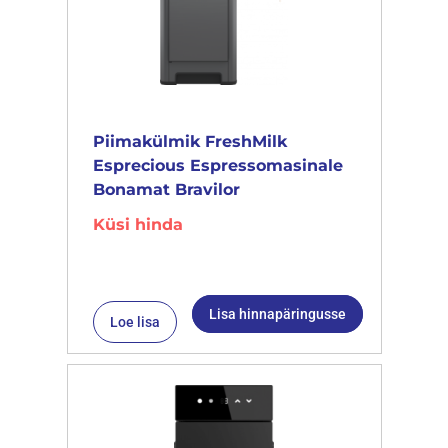
Piimakülmik FreshMilk
Esprecious Espressomasinale
Bonamat Bravilor
Küsi hinda
Lisa hinnapäringusse
Loe lisa