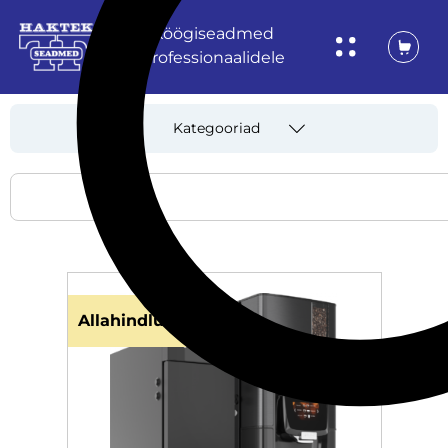
Köögiseadmed
professionaalidele
Kategooriad
Allahindlus!