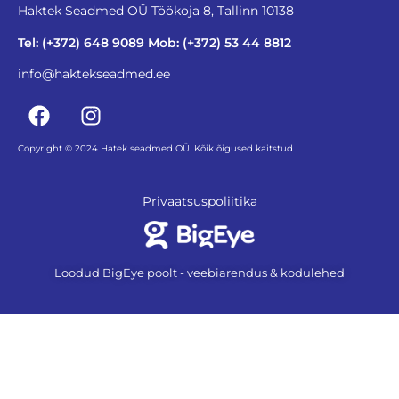
Haktek Seadmed OÜ Töökoja 8, Tallinn 10138
Tel: (+372) 648 9089 Mob: (+372) 53 44 8812
info@haktekseadmed.ee
Copyright © 2024 Hatek seadmed OÜ. Kõik õigused kaitstud.
Privaatsuspoliitika
Loodud BigEye poolt - veebiarendus & kodulehed