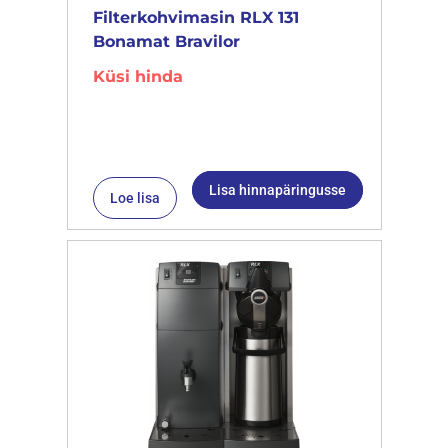
Filterkohvimasin RLX 131
Bonamat Bravilor
Küsi hinda
Lisa hinnapäringusse
Loe lisa