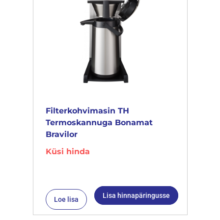
Filterkohvimasin TH
Termoskannuga Bonamat
Bravilor
Küsi hinda
Lisa hinnapäringusse
Loe lisa