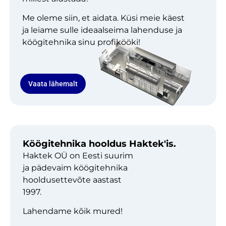
Me oleme siin, et aidata. Küsi meie käest
ja leiame sulle ideaalseima lahenduse ja
köögitehnika sinu profikööki!
Vaata lähemalt
Köögitehnika hooldus Haktek'is.
Haktek OÜ on Eesti suurim
ja pädevaim köögitehnika
hooldusettevõte aastast
1997.
Lahendame kõik mured!