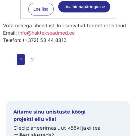
Lisa hinnapäringusse
Loe lisa
Võta meiega ühendust, kui soovitud toodet ei leidnud
Email:
info@haktekseadmed.ee
Telefon: (+372) 53 44 8812
1
2
Aitame sinu unistuste köögi
projekti ellu viia!
Oled planeerimas uut kööki ja ei tea
millest alustada?