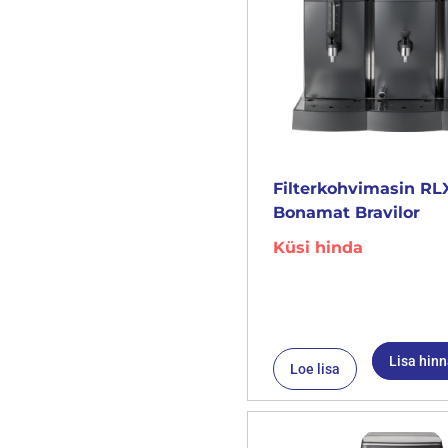
Filterkohvimasin RL
Bonamat Bravilor
Küsi hinda
Lisa hin
Loe lisa