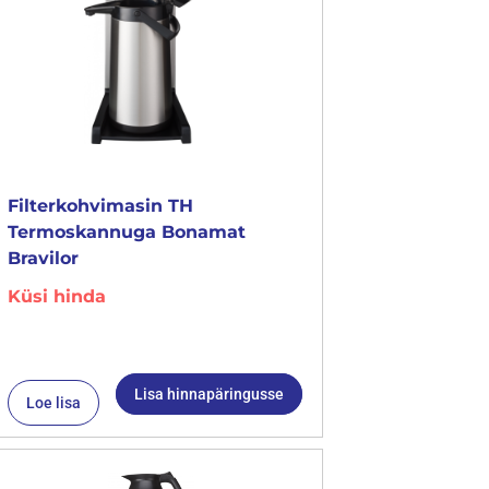
Filterkohvimasin TH
Termoskannuga Bonamat
Bravilor
Küsi hinda
Lisa hinnapäringusse
Loe lisa