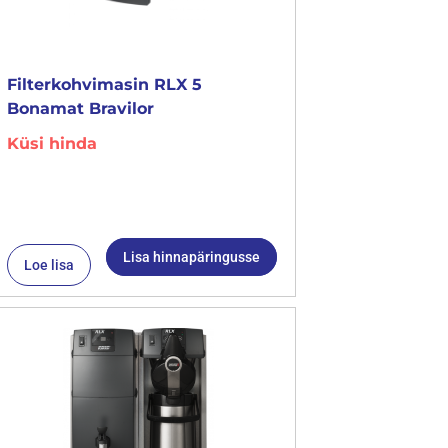
Filterkohvimasin RLX 5
Bonamat Bravilor
Küsi hinda
Lisa hinnapäringusse
Loe lisa