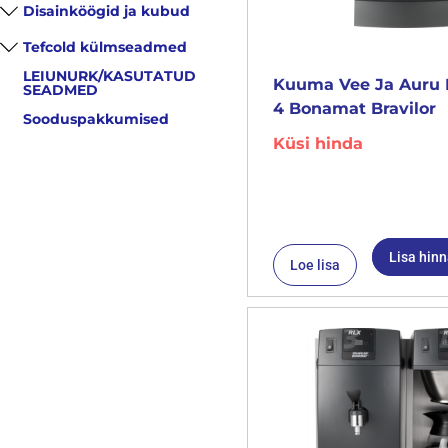
Disainköögid ja kubud
Tefcold külmseadmed
LEIUNURK/KASUTATUD
Kuuma Vee Ja Auru 
SEADMED
4 Bonamat Bravilor
Sooduspakkumised
Küsi hinda
Lisa hin
Loe lisa