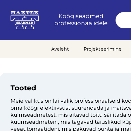
Köögiseadmed
professionaalidele
Avaleht
Projekteerimine
Tooted
Meie valikus on lai valik professionaalseid köö
oma köögi efektiivsust suurendada ja maitsvai
külmseadmetest, mis aitavad toitu säilitada 
kuumseadmeteni, mis tagavad täiuslikud küp
veeautomaatideni, mis pakuvad puhta ja mai