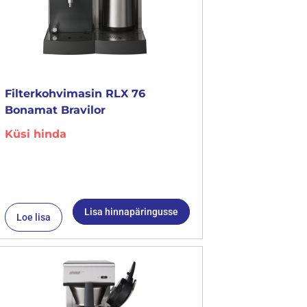
Filterkohvimasin RLX 76
Bonamat Bravilor
Küsi hinda
Lisa hinnapäringusse
Loe lisa