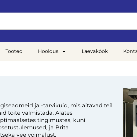
Tooted
Hooldus
Laevaköök
Kont
giseadmeid ja -tarvikuid, mis aitavad teil
d toite valmistada. Alates
optimaalsetes tingimustes, kuni
setustulemused, ja Brita
tseka vee võimalust.