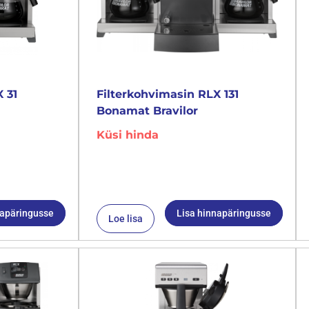
 31
Filterkohvimasin RLX 131
Bonamat Bravilor
Küsi hinda
napäringusse
Lisa hinnapäringusse
Loe lisa