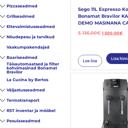
Pizzaseadmed
Sego 11L Espresso K
Bonamat Bravilor 
Grillseadmed
DEMO MASINANA CA
Ettevalmistusseadmed
5 136.00
€
1 500.00
€
Nõudepesu ja tarvikud
Vaakumpakendajad
Baariseadmed
Lisa hin
Loe lisa
Täisautomaatsed ja filter
kohvimasinad Bonamat
Bravilor
La Cucina by Bertos
Väljastusseadmed
Termotransport
RST inventar ja mööbel
Pesulaseadmed