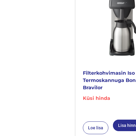
Filterkohvimasin Iso
Termoskannuga Bo
Bravilor
Küsi hinda
Lisa hin
Loe lisa