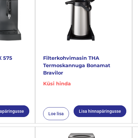
X 575
Filterkohvimasin THA
Termoskannuga Bonamat
Bravilor
Küsi hinda
napäringusse
Lisa hinnapäringusse
Loe lisa