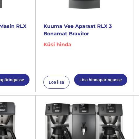
Masin RLX
Kuuma Vee Aparaat RLX 3
Bonamat Bravilor
Küsi hinda
napäringusse
Lisa hinnapäringusse
Loe lisa