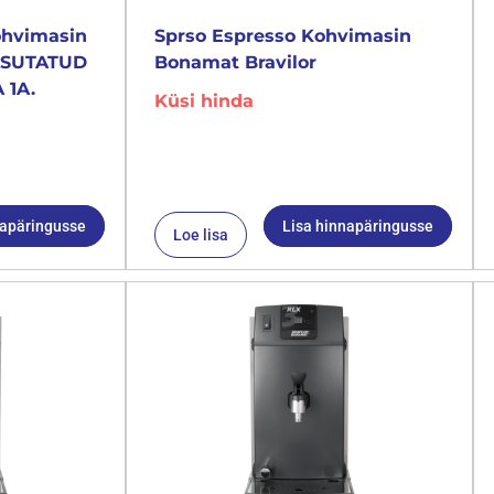
ohvimasin
Sprso Espresso Kohvimasin
KASUTATUD
Bonamat Bravilor
 1A.
Küsi hinda
napäringusse
Lisa hinnapäringusse
Loe lisa