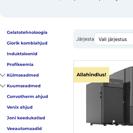
Gelatotehnoloogia
Järjesta
Giorik kombiahjud
Induktsioonid
Profikeemia
Allahindlus!
Külmseadmed
Kuumseadmed
Convotherm ahjud
Venix ahjud
Joni keedukatlad
Veeautomaadid