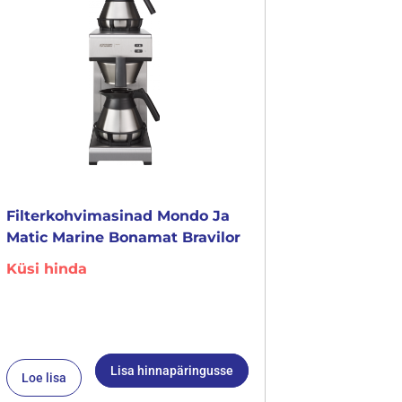
Filterkohvimasinad Mondo Ja
Matic Marine Bonamat Bravilor
Küsi hinda
Lisa hinnapäringusse
Loe lisa