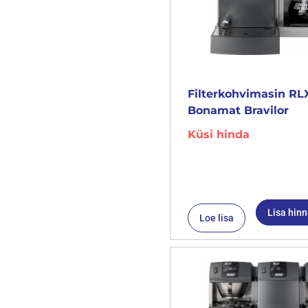
Filterkohvimasin RLX
Bonamat Bravilor
Küsi hinda
Lisa hin
Loe lisa