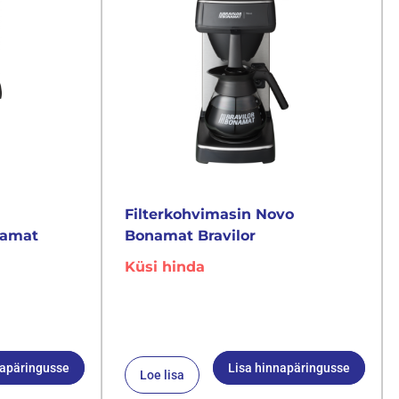
Filterkohvimasin Novo
namat
Bonamat Bravilor
Küsi hinda
napäringusse
Lisa hinnapäringusse
Loe lisa