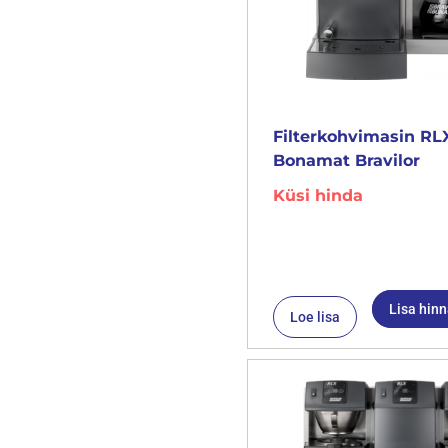
Filterkohvimasin RLX
Bonamat Bravilor
Küsi hinda
Lisa hin
Loe lisa