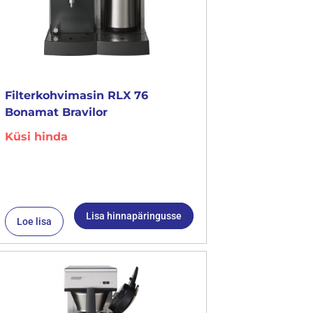
Filterkohvimasin RLX 76
Bonamat Bravilor
Küsi hinda
Lisa hinnapäringusse
Loe lisa