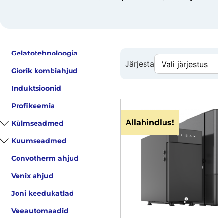
Gelatotehnoloogia
Järjesta
Giorik kombiahjud
Induktsioonid
Profikeemia
Allahindlus!
Külmseadmed
Kuumseadmed
Convotherm ahjud
Venix ahjud
Joni keedukatlad
Veeautomaadid