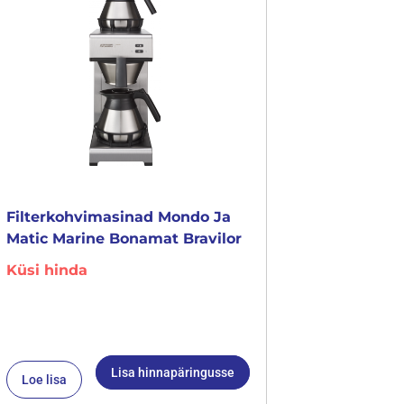
Filterkohvimasinad Mondo Ja
Matic Marine Bonamat Bravilor
Küsi hinda
Lisa hinnapäringusse
Loe lisa