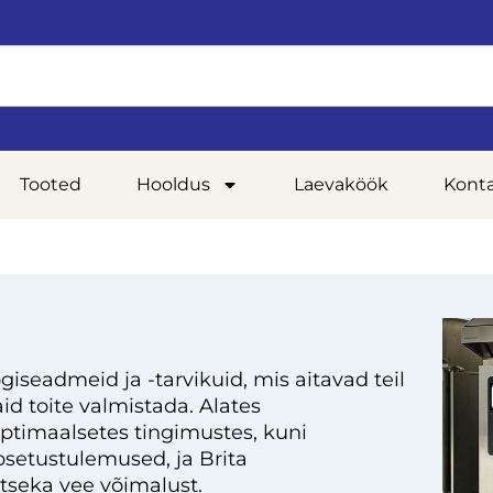
Tooted
Hooldus
Laevaköök
Kont
giseadmeid ja -tarvikuid, mis aitavad teil
d toite valmistada. Alates
optimaalsetes tingimustes, kuni
setustulemused, ja Brita
tseka vee võimalust.