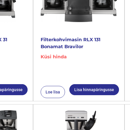
 31
Filterkohvimasin RLX 131
Bonamat Bravilor
Küsi hinda
napäringusse
Lisa hinnapäringusse
Loe lisa