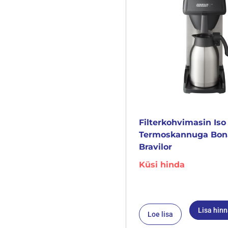
Filterkohvimasin Iso
Termoskannuga Bo
Bravilor
Küsi hinda
Lisa hin
Loe lisa