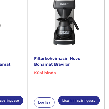
Filterkohvimasin Novo
namat
Bonamat Bravilor
Küsi hinda
napäringusse
Lisa hinnapäringusse
Loe lisa