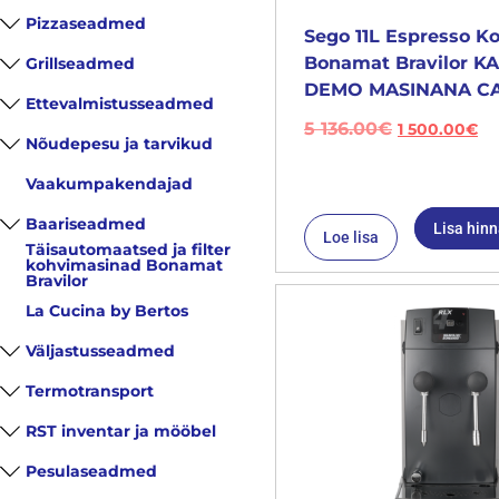
Pizzaseadmed
Sego 11L Espresso K
Bonamat Bravilor 
Grillseadmed
DEMO MASINANA CA
Ettevalmistusseadmed
5 136.00
€
1 500.00
€
Nõudepesu ja tarvikud
Vaakumpakendajad
Baariseadmed
Lisa hin
Loe lisa
Täisautomaatsed ja filter
kohvimasinad Bonamat
Bravilor
La Cucina by Bertos
Väljastusseadmed
Termotransport
RST inventar ja mööbel
Pesulaseadmed