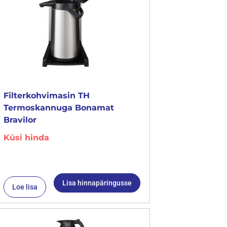
Filterkohvimasin TH
Termoskannuga Bonamat
Bravilor
Küsi hinda
Lisa hinnapäringusse
Loe lisa