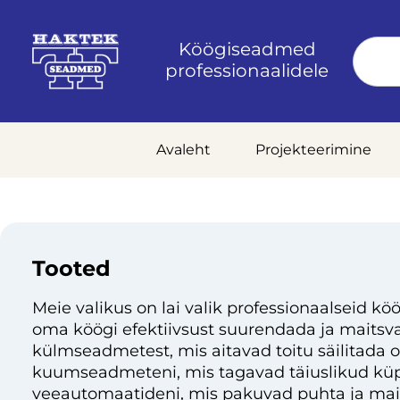
Köögiseadmed
professionaalidele
Avaleht
Projekteerimine
Tooted
Meie valikus on lai valik professionaalseid köö
oma köögi efektiivsust suurendada ja maitsvai
külmseadmetest, mis aitavad toitu säilitada 
kuumseadmeteni, mis tagavad täiuslikud küp
veeautomaatideni, mis pakuvad puhta ja mai