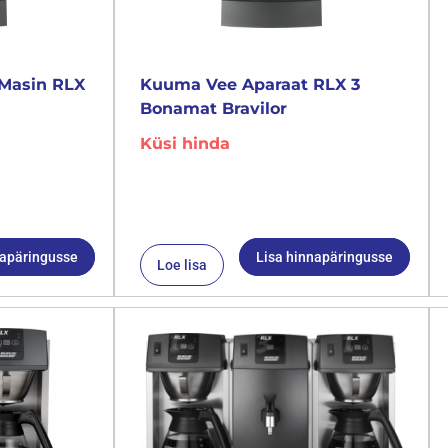
Masin RLX
Kuuma Vee Aparaat RLX 3
Bonamat Bravilor
Küsi hinda
napäringusse
Lisa hinnapäringusse
Loe lisa