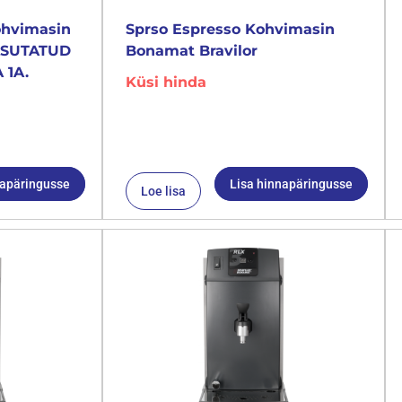
ohvimasin
Sprso Espresso Kohvimasin
KASUTATUD
Bonamat Bravilor
 1A.
Küsi hinda
napäringusse
Lisa hinnapäringusse
Loe lisa