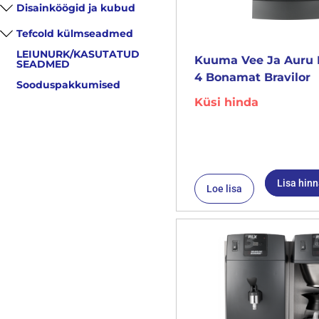
Disainköögid ja kubud
Tefcold külmseadmed
LEIUNURK/KASUTATUD
Kuuma Vee Ja Auru 
SEADMED
4 Bonamat Bravilor
Sooduspakkumised
Küsi hinda
Lisa hin
Loe lisa