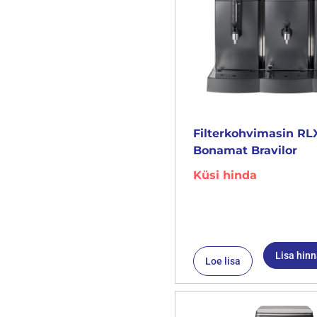
Filterkohvimasin RL
Bonamat Bravilor
Küsi hinda
Lisa hin
Loe lisa