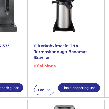
X 575
Filterkohvimasin THA
Termoskannuga Bonamat
Bravilor
Küsi hinda
napäringusse
Lisa hinnapäringusse
Loe lisa