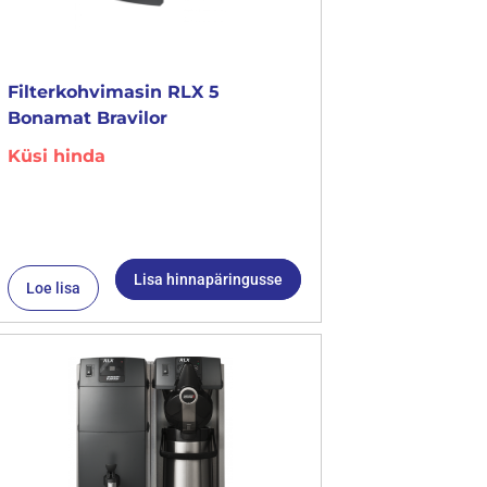
Filterkohvimasin RLX 5
Bonamat Bravilor
Küsi hinda
Lisa hinnapäringusse
Loe lisa