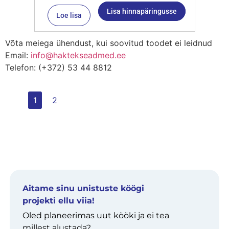
Lisa hinnapäringusse
Loe lisa
Võta meiega ühendust, kui soovitud toodet ei leidnud
Email:
info@haktekseadmed.ee
Telefon: (+372) 53 44 8812
1
2
Aitame sinu unistuste köögi
projekti ellu viia!
Oled planeerimas uut kööki ja ei tea
millest alustada?