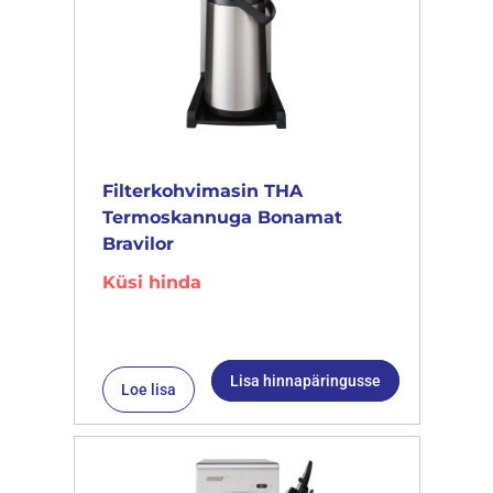
Filterkohvimasin THA
Termoskannuga Bonamat
Bravilor
Küsi hinda
Lisa hinnapäringusse
Loe lisa