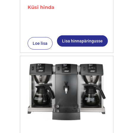
Küsi hinda
Lisa hinnapäringusse
Loe lisa