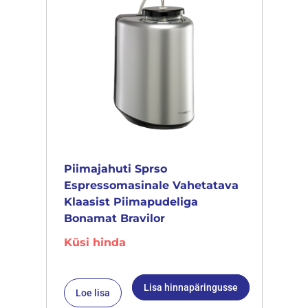
Piimajahuti Sprso
Espressomasinale Vahetatava
Klaasist Piimapudeliga
Bonamat Bravilor
Küsi hinda
Lisa hinnapäringusse
Loe lisa