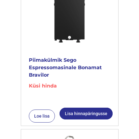
Piimakülmik Sego
Espressomasinale Bonamat
Bravilor
Küsi hinda
Lisa hinnapäringusse
Loe lisa