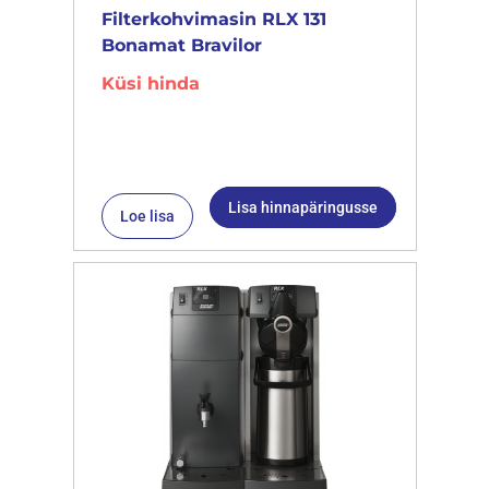
Filterkohvimasin RLX 131
Bonamat Bravilor
Küsi hinda
Lisa hinnapäringusse
Loe lisa