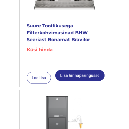
Suure Tootlikusega
Filterkohvimasinad BHW
Seeriast Bonamat Bravilor
Küsi hinda
Lisa hinnapäringusse
Loe lisa