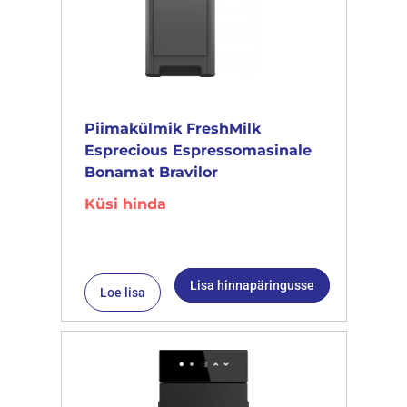
Piimakülmik FreshMilk
Esprecious Espressomasinale
Bonamat Bravilor
Küsi hinda
Lisa hinnapäringusse
Loe lisa