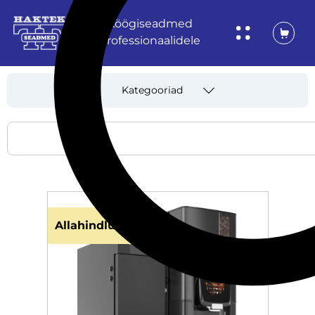
Köögiseadmed
professionaalidele
Kategooriad
Allahindlus!