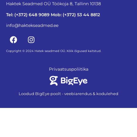
Haktek Seadmed OÜ Töökoja 8, Tallinn 10138
Tel: (+372) 648 9089 Mob: (+372) 53 44 8812
info@haktekseadmed.ee
Copyright © 2024 Hatek seadmed OÜ. Kõik õigused kaitstud.
Privaatsuspoliitika
Loodud BigEye poolt - veebiarendus & kodulehed