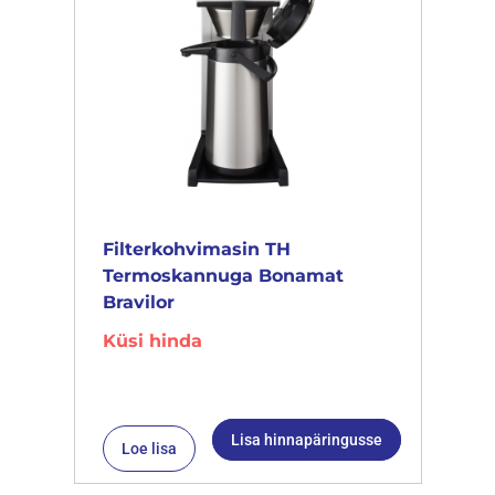
Filterkohvimasin TH
Termoskannuga Bonamat
Bravilor
Küsi hinda
Lisa hinnapäringusse
Loe lisa