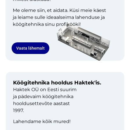
Me oleme siin, et aidata. Küsi meie käest
ja leiame sulle ideaalseima lahenduse ja
köögitehnika sinu profikööki!
Vaata lähemalt
Köögitehnika hooldus Haktek'is.
Haktek OÜ on Eesti suurim
ja pädevaim köögitehnika
hooldusettevõte aastast
1997.
Lahendame kõik mured!