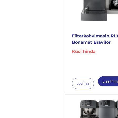
Filterkohvimasin RLX
Bonamat Bravilor
Küsi hinda
Lisa hin
Loe lisa