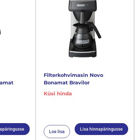
Filterkohvimasin Novo
namat
Bonamat Bravilor
Küsi hinda
napäringusse
Lisa hinnapäringusse
Loe lisa