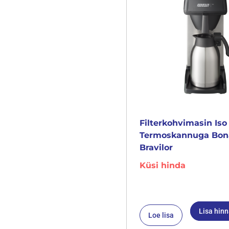
Filterkohvimasin Iso
Termoskannuga Bo
Bravilor
Küsi hinda
Lisa hin
Loe lisa