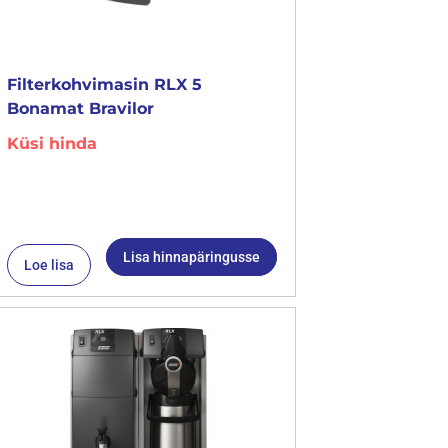
Filterkohvimasin RLX 5
Bonamat Bravilor
Küsi hinda
Lisa hinnapäringusse
Loe lisa