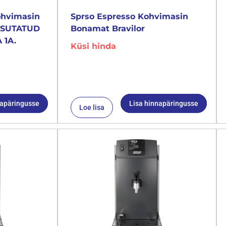
ohvimasin
Sprso Espresso Kohvimasin
KASUTATUD
Bonamat Bravilor
 1A.
Küsi hinda
napäringusse
Lisa hinnapäringusse
Loe lisa