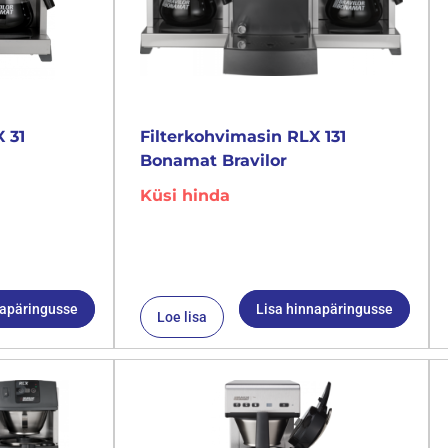
 31
Filterkohvimasin RLX 131
Bonamat Bravilor
Küsi hinda
napäringusse
Lisa hinnapäringusse
Loe lisa