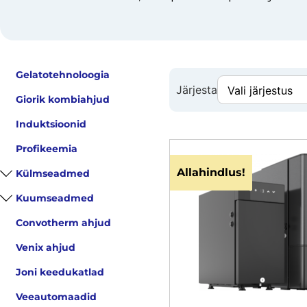
Gelatotehnoloogia
Järjesta
Giorik kombiahjud
Induktsioonid
Profikeemia
Allahindlus!
Külmseadmed
Kuumseadmed
Convotherm ahjud
Venix ahjud
Joni keedukatlad
Veeautomaadid