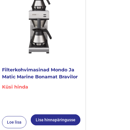
Filterkohvimasinad Mondo Ja
Matic Marine Bonamat Bravilor
Küsi hinda
Lisa hinnapäringusse
Loe lisa