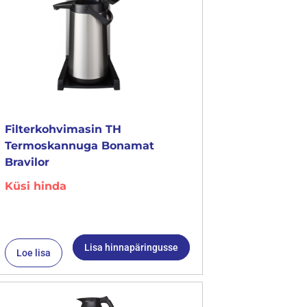
Filterkohvimasin TH
Termoskannuga Bonamat
Bravilor
Küsi hinda
Lisa hinnapäringusse
Loe lisa