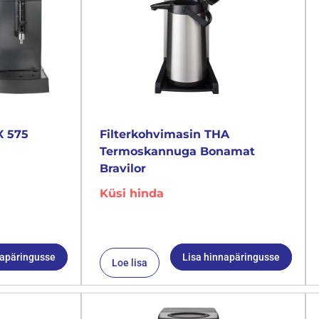
X 575
Filterkohvimasin THA
Termoskannuga Bonamat
Bravilor
Küsi hinda
napäringusse
Lisa hinnapäringusse
Loe lisa