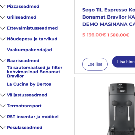
Pizzaseadmed
Sego 11L Espresso K
Bonamat Bravilor 
Grillseadmed
DEMO MASINANA CA
Ettevalmistusseadmed
5 136.00
€
1 500.00
€
Nõudepesu ja tarvikud
Vaakumpakendajad
Baariseadmed
Lisa hin
Loe lisa
Täisautomaatsed ja filter
kohvimasinad Bonamat
Bravilor
La Cucina by Bertos
Väljastusseadmed
Termotransport
RST inventar ja mööbel
Pesulaseadmed