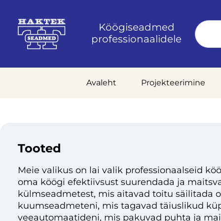
Köögiseadmed
professionaalidele
Avaleht
Projekteerimine
Tooted
Meie valikus on lai valik professionaalseid köö
oma köögi efektiivsust suurendada ja maitsvai
külmseadmetest, mis aitavad toitu säilitada 
kuumseadmeteni, mis tagavad täiuslikud küp
veeautomaatideni, mis pakuvad puhta ja mai