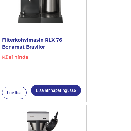
Filterkohvimasin RLX 76
Bonamat Bravilor
Küsi hinda
Lisa hinnapäringusse
Loe lisa