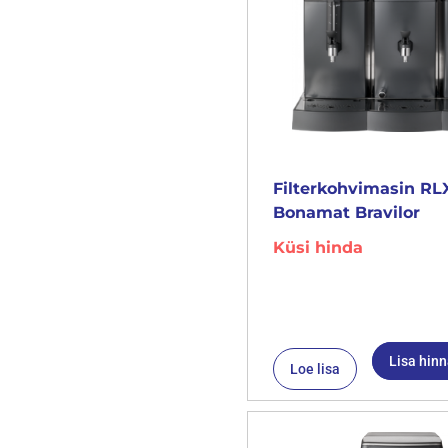
Filterkohvimasin RL
Bonamat Bravilor
Küsi hinda
Lisa hin
Loe lisa