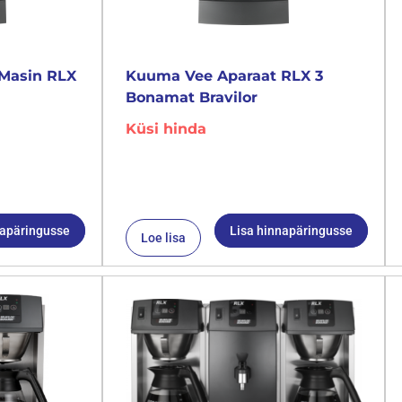
Masin RLX
Kuuma Vee Aparaat RLX 3
Bonamat Bravilor
Küsi hinda
napäringusse
Lisa hinnapäringusse
Loe lisa