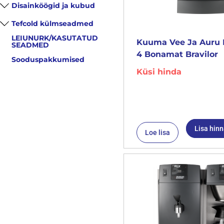
Disainköögid ja kubud
Tefcold külmseadmed
LEIUNURK/KASUTATUD
Kuuma Vee Ja Auru 
SEADMED
4 Bonamat Bravilor
Sooduspakkumised
Küsi hinda
Lisa hin
Loe lisa