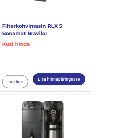
Filterkohvimasin RLX 5
Bonamat Bravilor
Küsi hinda
Lisa hinnapäringusse
Loe lisa