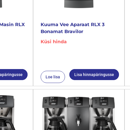
Masin RLX
Kuuma Vee Aparaat RLX 3
Bonamat Bravilor
Küsi hinda
napäringusse
Lisa hinnapäringusse
Loe lisa