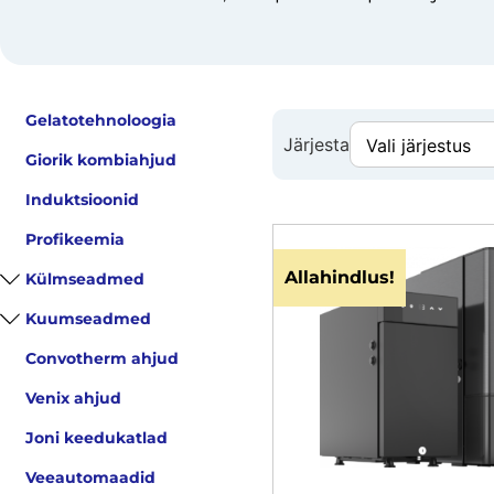
Gelatotehnoloogia
Järjesta
Giorik kombiahjud
Induktsioonid
Profikeemia
Allahindlus!
Külmseadmed
Kuumseadmed
Convotherm ahjud
Venix ahjud
Joni keedukatlad
Veeautomaadid