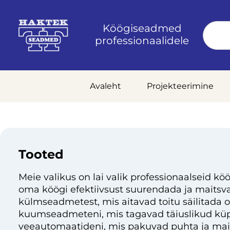
Köögiseadmed
professionaalidele
Avaleht
Projekteerimine
Tooted
Meie valikus on lai valik professionaalseid köö
oma köögi efektiivsust suurendada ja maitsvai
külmseadmetest, mis aitavad toitu säilitada 
kuumseadmeteni, mis tagavad täiuslikud küp
veeautomaatideni, mis pakuvad puhta ja mai