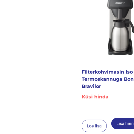
Filterkohvimasin Iso
Termoskannuga Bo
Bravilor
Küsi hinda
Lisa hin
Loe lisa