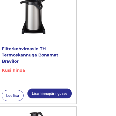
Filterkohvimasin TH
Termoskannuga Bonamat
Bravilor
Küsi hinda
Lisa hinnapäringusse
Loe lisa