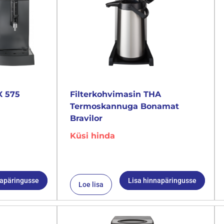
X 575
Filterkohvimasin THA
Termoskannuga Bonamat
Bravilor
Küsi hinda
napäringusse
Lisa hinnapäringusse
Loe lisa