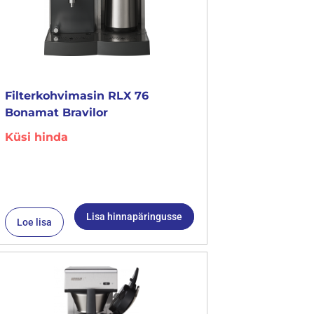
Filterkohvimasin RLX 76
Bonamat Bravilor
Küsi hinda
Lisa hinnapäringusse
Loe lisa