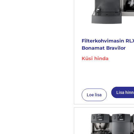
Filterkohvimasin RLX
Bonamat Bravilor
Küsi hinda
Lisa hin
Loe lisa