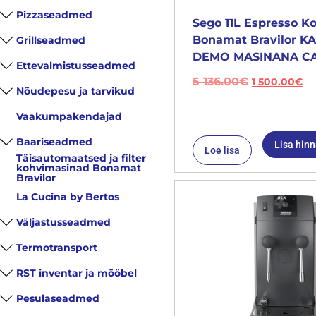
Pizzaseadmed
Sego 11L Espresso K
Bonamat Bravilor 
Grillseadmed
DEMO MASINANA CA
Ettevalmistusseadmed
5 136.00
€
1 500.00
€
Nõudepesu ja tarvikud
Vaakumpakendajad
Baariseadmed
Lisa hin
Loe lisa
Täisautomaatsed ja filter
kohvimasinad Bonamat
Bravilor
La Cucina by Bertos
Väljastusseadmed
Termotransport
RST inventar ja mööbel
Pesulaseadmed