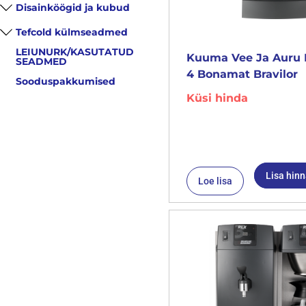
Disainköögid ja kubud
Tefcold külmseadmed
LEIUNURK/KASUTATUD
Kuuma Vee Ja Auru 
SEADMED
4 Bonamat Bravilor
Sooduspakkumised
Küsi hinda
Lisa hin
Loe lisa