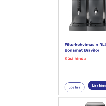
Filterkohvimasin RL
Bonamat Bravilor
Küsi hinda
Lisa hin
Loe lisa