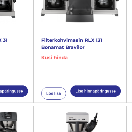
 31
Filterkohvimasin RLX 131
Bonamat Bravilor
Küsi hinda
napäringusse
Lisa hinnapäringusse
Loe lisa