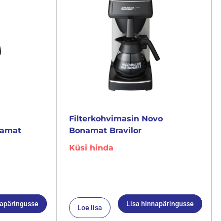
Filterkohvimasin Novo
namat
Bonamat Bravilor
Küsi hinda
napäringusse
Lisa hinnapäringusse
Loe lisa