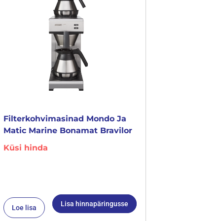
Filterkohvimasinad Mondo Ja
Matic Marine Bonamat Bravilor
Küsi hinda
Lisa hinnapäringusse
Loe lisa