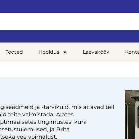
Tooted
Hooldus
Laevaköök
Kont
giseadmeid ja -tarvikuid, mis aitavad teil
d toite valmistada. Alates
optimaalsetes tingimustes, kuni
setustulemused, ja Brita
tseka vee võimalust.