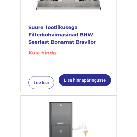
Suure Tootlikusega
Filterkohvimasinad BHW
Seeriast Bonamat Bravilor
Küsi hinda
Lisa hinnapäringusse
Loe lisa