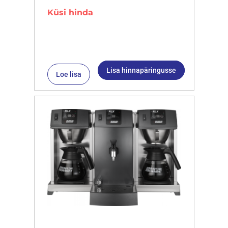
Küsi hinda
Lisa hinnapäringusse
Loe lisa