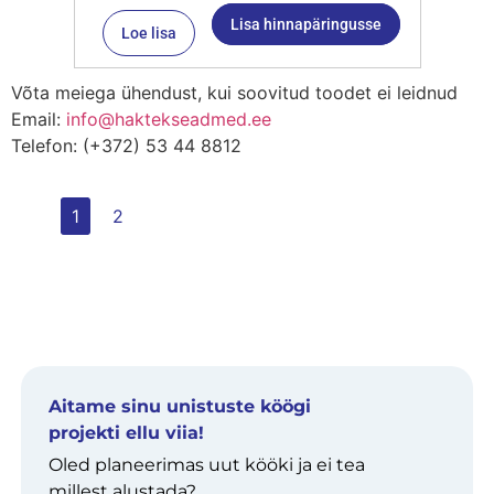
Lisa hinnapäringusse
Loe lisa
Võta meiega ühendust, kui soovitud toodet ei leidnud
Email:
info@haktekseadmed.ee
Telefon: (+372) 53 44 8812
1
2
Aitame sinu unistuste köögi
projekti ellu viia!
Oled planeerimas uut kööki ja ei tea
millest alustada?