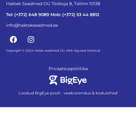
Haktek Seadmed OÜ Töökoja 8, Tallinn 10138
Tel: (+372) 648 9089 Mob: (+372) 53 44 8812
info@haktekseadmed.ee
Copyright © 2024 Hatek seadmed OÜ. Kõik õigused kaitstud.
Privaatsuspoliitika
Loodud BigEye poolt - veebiarendus & kodulehed