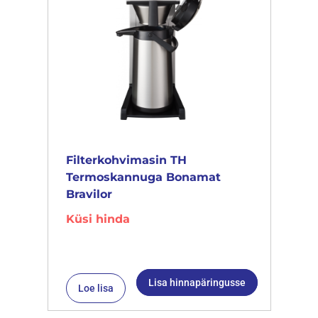
Filterkohvimasin TH
Termoskannuga Bonamat
Bravilor
Küsi hinda
Lisa hinnapäringusse
Loe lisa