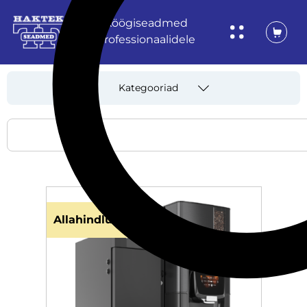
Köögiseadmed
professionaalidele
Kategooriad
Allahindlus!