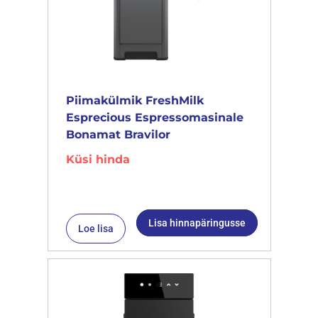
Piimakülmik FreshMilk
Esprecious Espressomasinale
Bonamat Bravilor
Küsi hinda
Lisa hinnapäringusse
Loe lisa