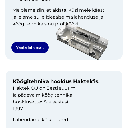
Me oleme siin, et aidata. Küsi meie käest
ja leiame sulle ideaalseima lahenduse ja
köögitehnika sinu profikööki!
Vaata lähemalt
Köögitehnika hooldus Haktek'is.
Haktek OÜ on Eesti suurim
ja pädevaim köögitehnika
hooldusettevõte aastast
1997.
Lahendame kõik mured!