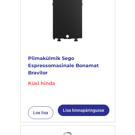
Piimakülmik Sego
Espressomasinale Bonamat
Bravilor
Küsi hinda
Lisa hinnapäringusse
Loe lisa