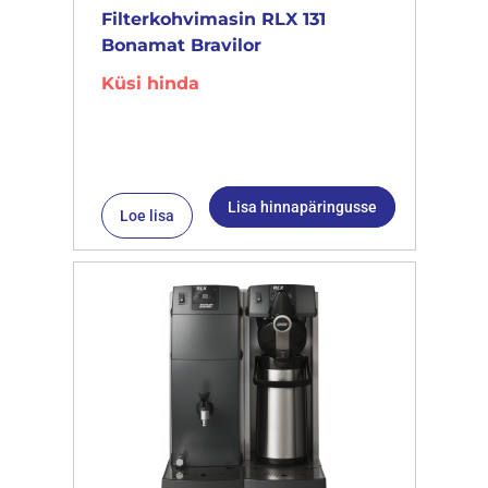
Filterkohvimasin RLX 131
Bonamat Bravilor
Küsi hinda
Lisa hinnapäringusse
Loe lisa