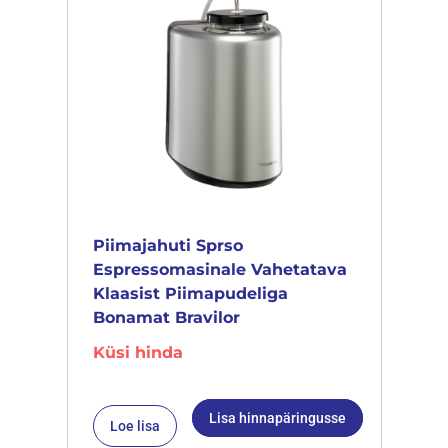
Piimajahuti Sprso
Espressomasinale Vahetatava
Klaasist Piimapudeliga
Bonamat Bravilor
Küsi hinda
Lisa hinnapäringusse
Loe lisa