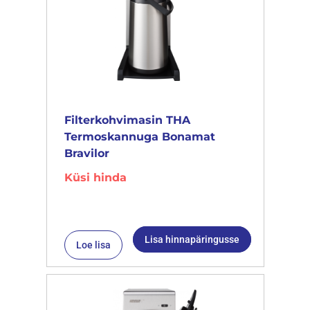
Filterkohvimasin THA
Termoskannuga Bonamat
Bravilor
Küsi hinda
Lisa hinnapäringusse
Loe lisa