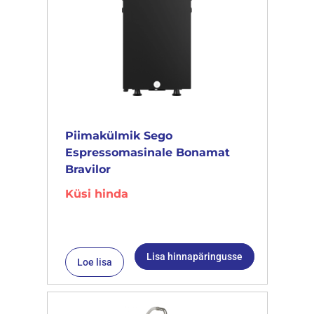
Piimakülmik Sego
Espressomasinale Bonamat
Bravilor
Küsi hinda
Lisa hinnapäringusse
Loe lisa