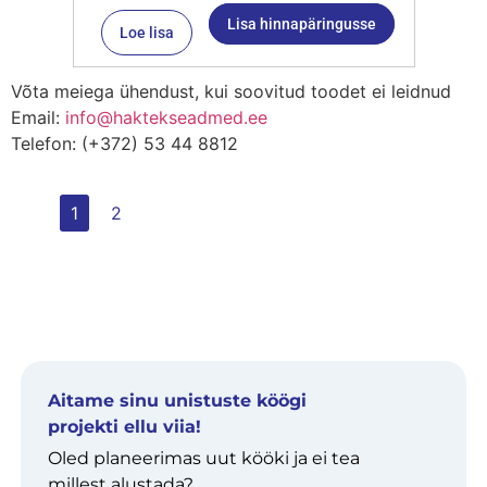
Lisa hinnapäringusse
Loe lisa
Võta meiega ühendust, kui soovitud toodet ei leidnud
Email:
info@haktekseadmed.ee
Telefon: (+372) 53 44 8812
1
2
Aitame sinu unistuste köögi
projekti ellu viia!
Oled planeerimas uut kööki ja ei tea
millest alustada?