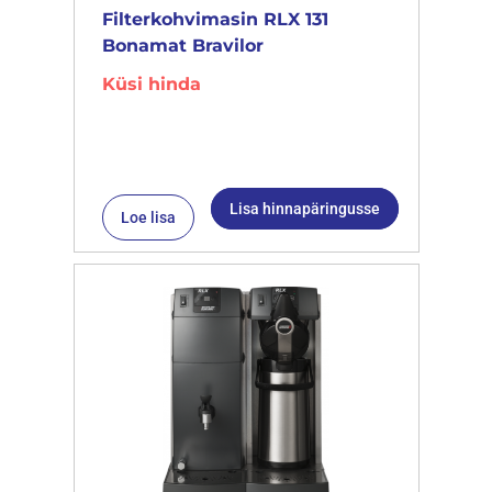
Filterkohvimasin RLX 131
Bonamat Bravilor
Küsi hinda
Lisa hinnapäringusse
Loe lisa