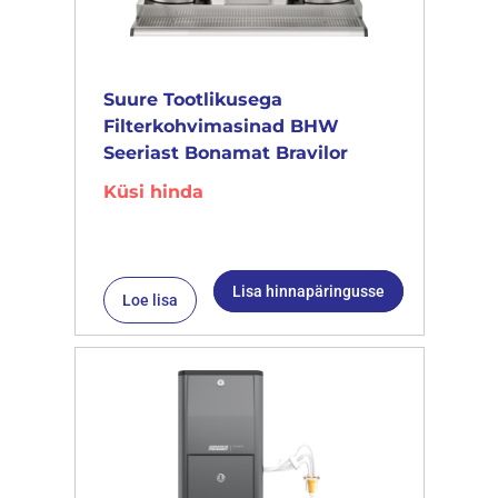
Suure Tootlikusega
Filterkohvimasinad BHW
Seeriast Bonamat Bravilor
Küsi hinda
Lisa hinnapäringusse
Loe lisa