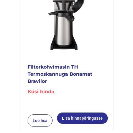
Filterkohvimasin TH
Termoskannuga Bonamat
Bravilor
Küsi hinda
Lisa hinnapäringusse
Loe lisa