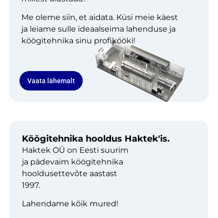
Me oleme siin, et aidata. Küsi meie käest
ja leiame sulle ideaalseima lahenduse ja
köögitehnika sinu profikööki!
Vaata lähemalt
Köögitehnika hooldus Haktek'is.
Haktek OÜ on Eesti suurim
ja pädevaim köögitehnika
hooldusettevõte aastast
1997.
Lahendame kõik mured!