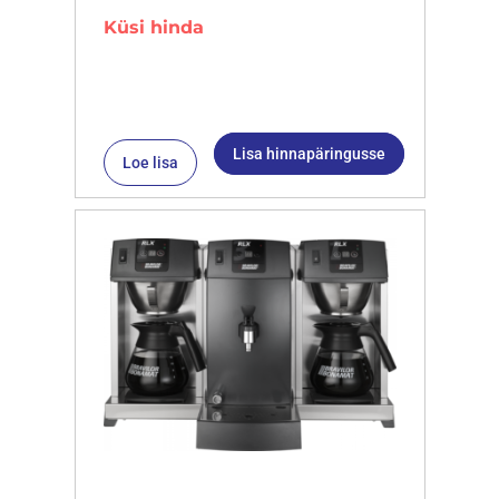
Küsi hinda
Lisa hinnapäringusse
Loe lisa