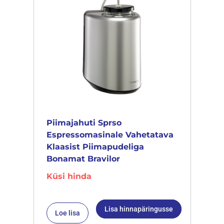
Piimajahuti Sprso
Espressomasinale Vahetatava
Klaasist Piimapudeliga
Bonamat Bravilor
Küsi hinda
Lisa hinnapäringusse
Loe lisa