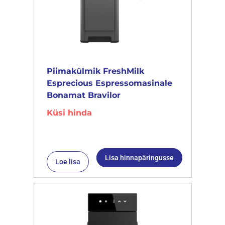
Piimakülmik FreshMilk
Esprecious Espressomasinale
Bonamat Bravilor
Küsi hinda
Lisa hinnapäringusse
Loe lisa