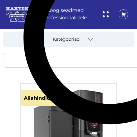
Köögiseadmed
professionaalidele
Kategooriad
Allahindlus!