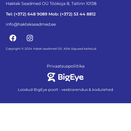
Haktek Seadmed OÜ Töökoja 8, Tallinn 10138
Tel: (+372) 648 9089 Mob: (+372) 53 44 8812
info@haktekseadmed.ee
Copyright © 2024 Hatek seadmed OÜ. Kõik õigused kaitstud.
Privaatsuspoliitika
Loodud BigEye poolt - veebiarendus & kodulehed