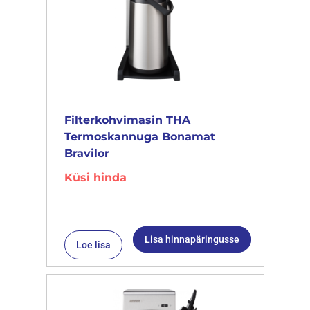
Filterkohvimasin THA
Termoskannuga Bonamat
Bravilor
Küsi hinda
Lisa hinnapäringusse
Loe lisa