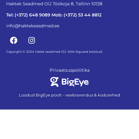
Haktek Seadmed OÜ Töökoja 8, Tallinn 10138
Tel: (+372) 648 9089 Mob: (+372) 53 44 8812
info@haktekseadmed.ee
Copyright © 2024 Hatek seadmed OÜ. Kõik õigused kaitstud.
Privaatsuspoliitika
Loodud BigEye poolt - veebiarendus & kodulehed