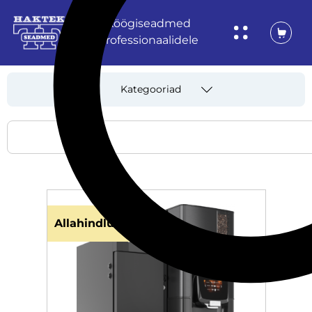
Köögiseadmed
professionaalidele
Kategooriad
Allahindlus!