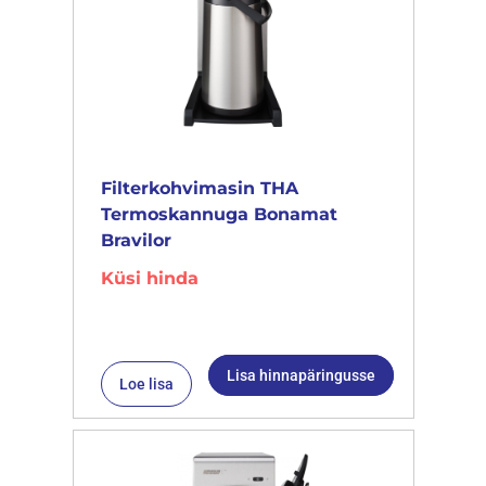
Filterkohvimasin THA
Termoskannuga Bonamat
Bravilor
Küsi hinda
Lisa hinnapäringusse
Loe lisa