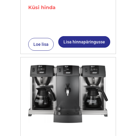
Küsi hinda
Lisa hinnapäringusse
Loe lisa