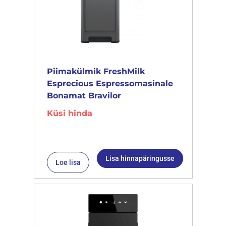
Piimakülmik FreshMilk
Esprecious Espressomasinale
Bonamat Bravilor
Küsi hinda
Lisa hinnapäringusse
Loe lisa