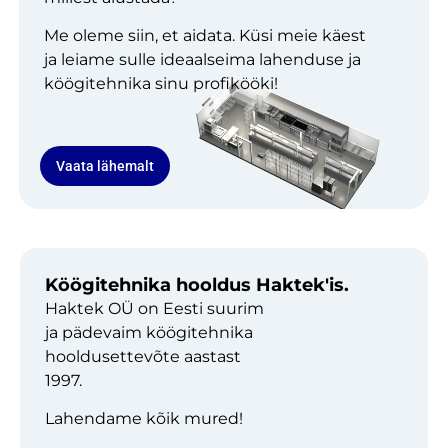
Me oleme siin, et aidata. Küsi meie käest
ja leiame sulle ideaalseima lahenduse ja
köögitehnika sinu profikööki!
Vaata lähemalt
Köögitehnika hooldus Haktek'is.
Haktek OÜ on Eesti suurim
ja pädevaim köögitehnika
hooldusettevõte aastast
1997.
Lahendame kõik mured!