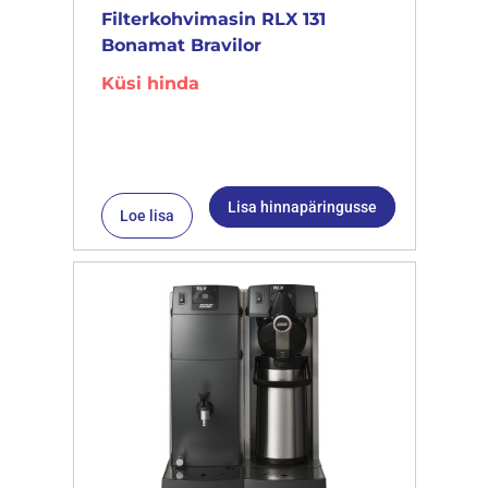
Filterkohvimasin RLX 131
Bonamat Bravilor
Küsi hinda
Lisa hinnapäringusse
Loe lisa