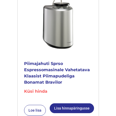
Piimajahuti Sprso
Espressomasinale Vahetatava
Klaasist Piimapudeliga
Bonamat Bravilor
Küsi hinda
Lisa hinnapäringusse
Loe lisa