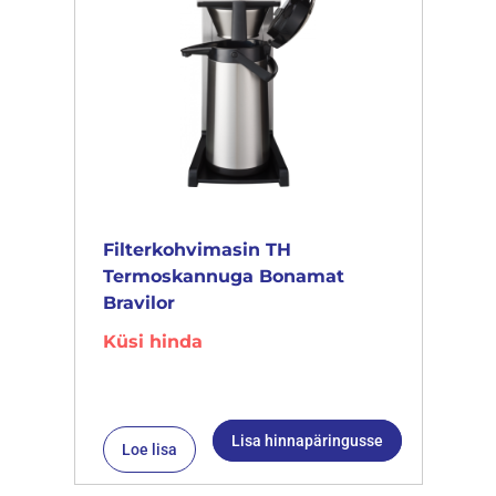
Filterkohvimasin TH
Termoskannuga Bonamat
Bravilor
Küsi hinda
Lisa hinnapäringusse
Loe lisa