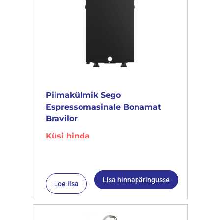
Piimakülmik Sego
Espressomasinale Bonamat
Bravilor
Küsi hinda
Lisa hinnapäringusse
Loe lisa