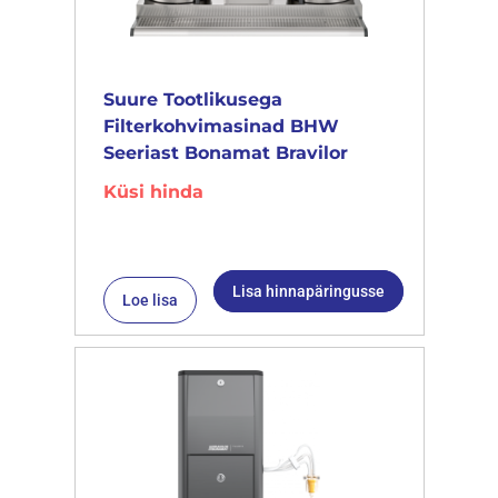
Suure Tootlikusega
Filterkohvimasinad BHW
Seeriast Bonamat Bravilor
Küsi hinda
Lisa hinnapäringusse
Loe lisa