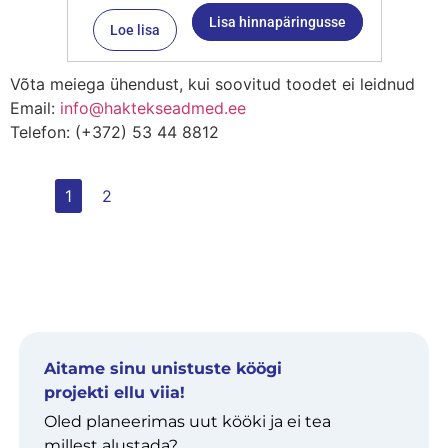
Lisa hinnapäringusse
Loe lisa
Võta meiega ühendust, kui soovitud toodet ei leidnud
Email:
info@haktekseadmed.ee
Telefon: (+372) 53 44 8812
1
2
Aitame sinu unistuste köögi
projekti ellu viia!
Oled planeerimas uut kööki ja ei tea
millest alustada?