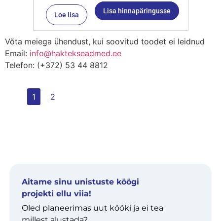
Lisa hinnapäringusse
Loe lisa
Võta meiega ühendust, kui soovitud toodet ei leidnud
Email:
info@haktekseadmed.ee
Telefon: (+372) 53 44 8812
1
2
Aitame sinu unistuste köögi
projekti ellu viia!
Oled planeerimas uut kööki ja ei tea
millest alustada?