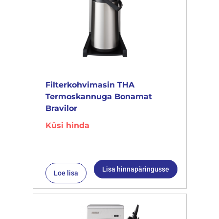
Filterkohvimasin THA
Termoskannuga Bonamat
Bravilor
Küsi hinda
Lisa hinnapäringusse
Loe lisa