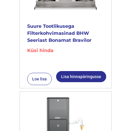
Suure Tootlikusega
Filterkohvimasinad BHW
Seeriast Bonamat Bravilor
Küsi hinda
Lisa hinnapäringusse
Loe lisa