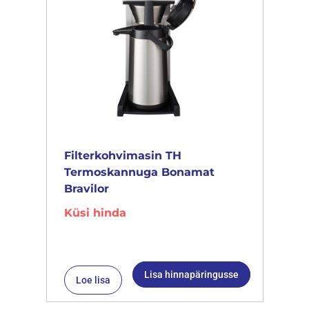
Filterkohvimasin TH
Termoskannuga Bonamat
Bravilor
Küsi hinda
Lisa hinnapäringusse
Loe lisa