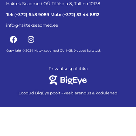
Haktek Seadmed OÜ Töökoja 8, Tallinn 10138
Tel: (+372) 648 9089 Mob: (+372) 53 44 8812
info@haktekseadmed.ee
Copyright © 2024 Hatek seadmed OÜ. Kõik õigused kaitstud.
Privaatsuspoliitika
Loodud BigEye poolt - veebiarendus & kodulehed