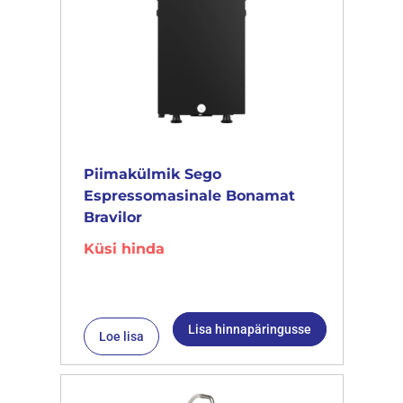
Piimakülmik Sego
Espressomasinale Bonamat
Bravilor
Küsi hinda
Lisa hinnapäringusse
Loe lisa