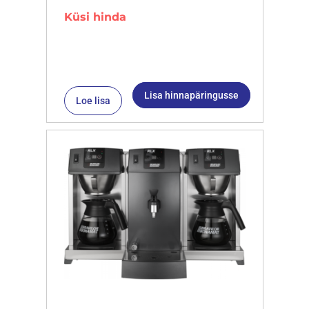
Küsi hinda
Lisa hinnapäringusse
Loe lisa