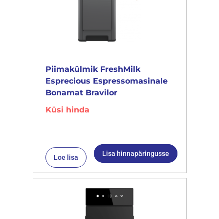
Piimakülmik FreshMilk
Esprecious Espressomasinale
Bonamat Bravilor
Küsi hinda
Lisa hinnapäringusse
Loe lisa