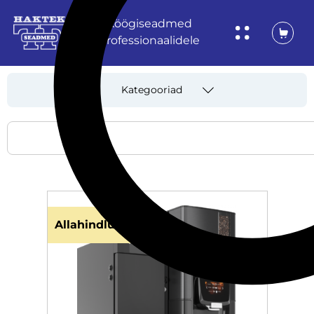
Köögiseadmed
professionaalidele
Kategooriad
Allahindlus!