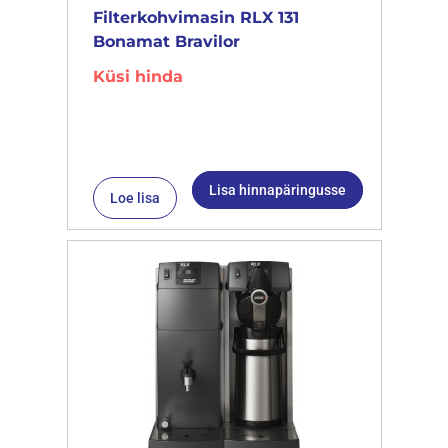
Filterkohvimasin RLX 131
Bonamat Bravilor
Küsi hinda
Lisa hinnapäringusse
Loe lisa