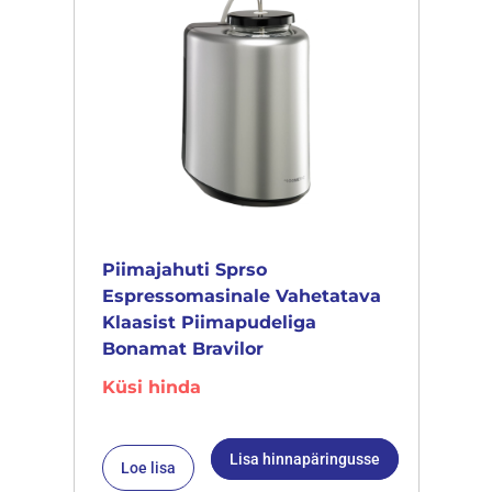
Piimajahuti Sprso
Espressomasinale Vahetatava
Klaasist Piimapudeliga
Bonamat Bravilor
Küsi hinda
Lisa hinnapäringusse
Loe lisa