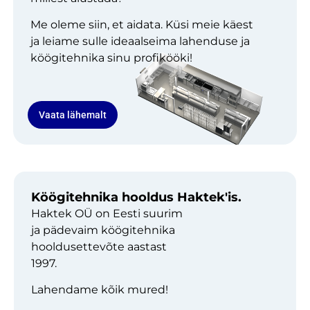
Me oleme siin, et aidata. Küsi meie käest
ja leiame sulle ideaalseima lahenduse ja
köögitehnika sinu profikööki!
Vaata lähemalt
Köögitehnika hooldus Haktek'is.
Haktek OÜ on Eesti suurim
ja pädevaim köögitehnika
hooldusettevõte aastast
1997.
Lahendame kõik mured!