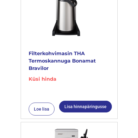
Filterkohvimasin THA
Termoskannuga Bonamat
Bravilor
Küsi hinda
Lisa hinnapäringusse
Loe lisa