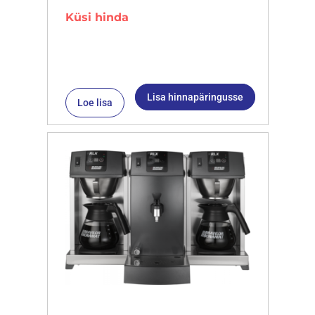
Küsi hinda
Lisa hinnapäringusse
Loe lisa