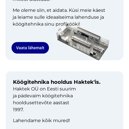
Me oleme siin, et aidata. Küsi meie käest
ja leiame sulle ideaalseima lahenduse ja
köögitehnika sinu profikööki!
Vaata lähemalt
Köögitehnika hooldus Haktek'is.
Haktek OÜ on Eesti suurim
ja pädevaim köögitehnika
hooldusettevõte aastast
1997.
Lahendame kõik mured!