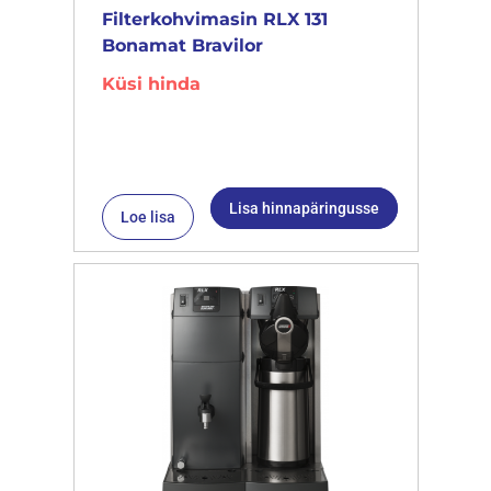
Filterkohvimasin RLX 131
Bonamat Bravilor
Küsi hinda
Lisa hinnapäringusse
Loe lisa