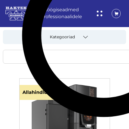
Köögiseadmed
professionaalidele
Kategooriad
Allahindlus!