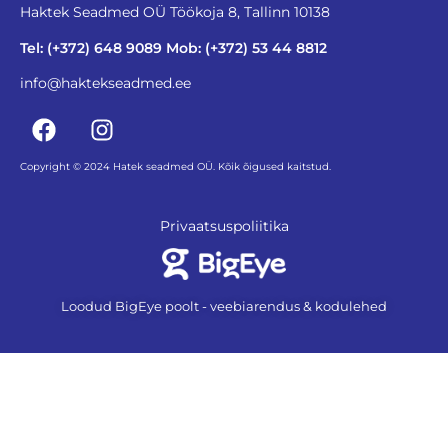
Haktek Seadmed OÜ Töökoja 8, Tallinn 10138
Tel: (+372) 648 9089 Mob: (+372) 53 44 8812
info@haktekseadmed.ee
Copyright © 2024 Hatek seadmed OÜ. Kõik õigused kaitstud.
Privaatsuspoliitika
Loodud BigEye poolt - veebiarendus & kodulehed