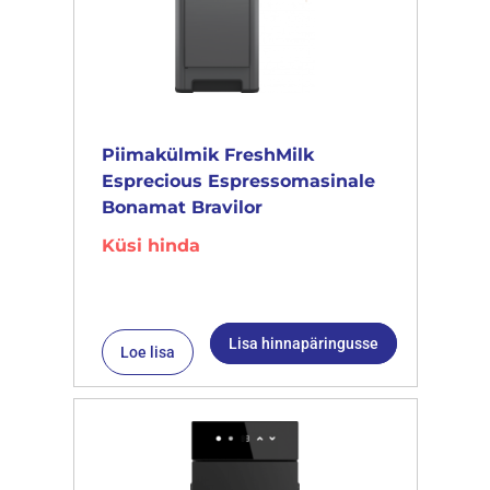
Piimakülmik FreshMilk
Esprecious Espressomasinale
Bonamat Bravilor
Küsi hinda
Lisa hinnapäringusse
Loe lisa