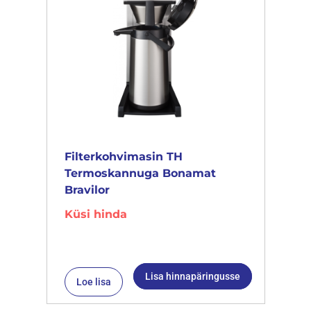
Filterkohvimasin TH
Termoskannuga Bonamat
Bravilor
Küsi hinda
Lisa hinnapäringusse
Loe lisa