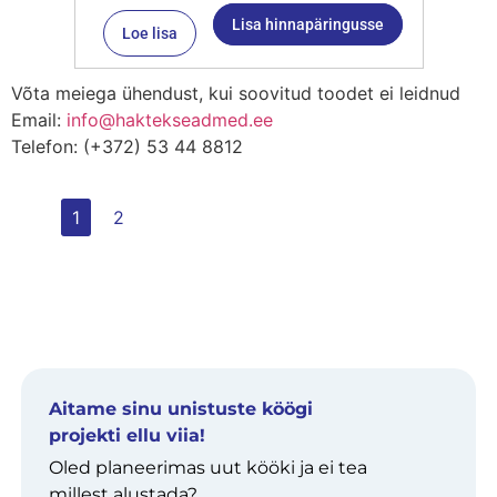
Lisa hinnapäringusse
Loe lisa
Võta meiega ühendust, kui soovitud toodet ei leidnud
Email:
info@haktekseadmed.ee
Telefon: (+372) 53 44 8812
1
2
Aitame sinu unistuste köögi
projekti ellu viia!
Oled planeerimas uut kööki ja ei tea
millest alustada?