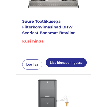
Suure Tootlikusega
Filterkohvimasinad BHW
Seeriast Bonamat Bravilor
Küsi hinda
Lisa hinnapäringusse
Loe lisa