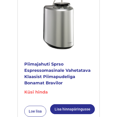
Piimajahuti Sprso
Espressomasinale Vahetatava
Klaasist Piimapudeliga
Bonamat Bravilor
Küsi hinda
Lisa hinnapäringusse
Loe lisa