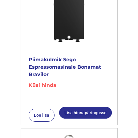
Piimakülmik Sego
Espressomasinale Bonamat
Bravilor
Küsi hinda
Lisa hinnapäringusse
Loe lisa