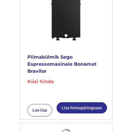
Piimakülmik Sego
Espressomasinale Bonamat
Bravilor
Küsi hinda
Lisa hinnapäringusse
Loe lisa