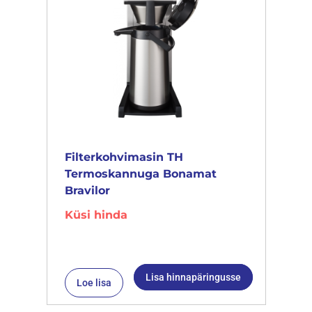
Filterkohvimasin TH
Termoskannuga Bonamat
Bravilor
Küsi hinda
Lisa hinnapäringusse
Loe lisa