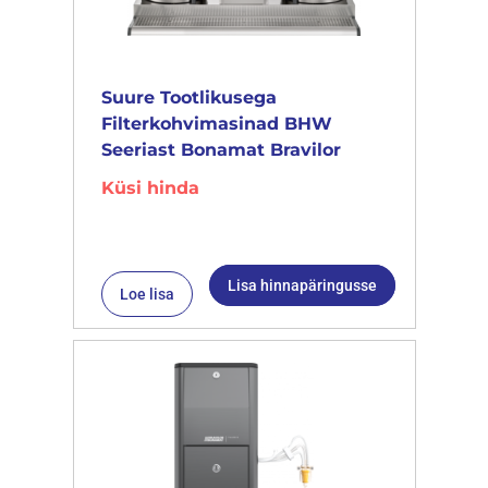
Suure Tootlikusega
Filterkohvimasinad BHW
Seeriast Bonamat Bravilor
Küsi hinda
Lisa hinnapäringusse
Loe lisa