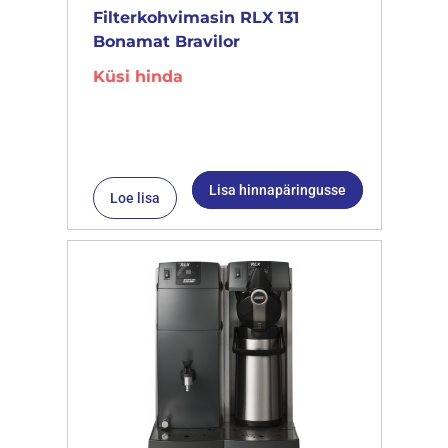
Filterkohvimasin RLX 131
Bonamat Bravilor
Küsi hinda
Lisa hinnapäringusse
Loe lisa