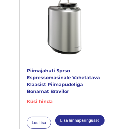
Piimajahuti Sprso
Espressomasinale Vahetatava
Klaasist Piimapudeliga
Bonamat Bravilor
Küsi hinda
Lisa hinnapäringusse
Loe lisa