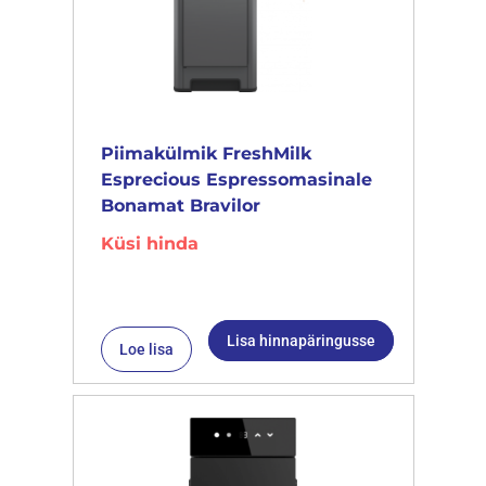
Piimakülmik FreshMilk
Esprecious Espressomasinale
Bonamat Bravilor
Küsi hinda
Lisa hinnapäringusse
Loe lisa