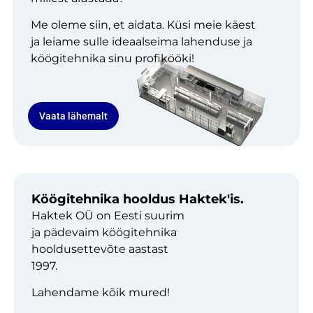
Me oleme siin, et aidata. Küsi meie käest
ja leiame sulle ideaalseima lahenduse ja
köögitehnika sinu profikööki!
Vaata lähemalt
Köögitehnika hooldus Haktek'is.
Haktek OÜ on Eesti suurim
ja pädevaim köögitehnika
hooldusettevõte aastast
1997.
Lahendame kõik mured!