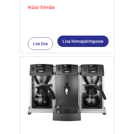
Küsi hinda
Lisa hinnapäringusse
Loe lisa