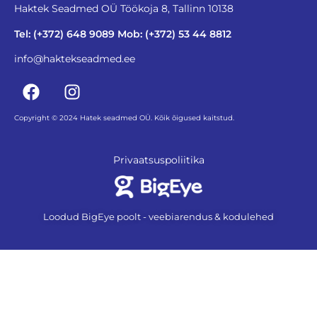
Haktek Seadmed OÜ Töökoja 8, Tallinn 10138
Tel: (+372) 648 9089 Mob: (+372) 53 44 8812
info@haktekseadmed.ee
Copyright © 2024 Hatek seadmed OÜ. Kõik õigused kaitstud.
Privaatsuspoliitika
Loodud BigEye poolt - veebiarendus & kodulehed