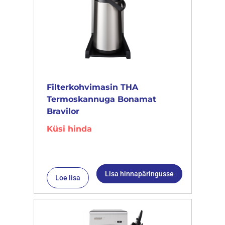
Filterkohvimasin THA
Termoskannuga Bonamat
Bravilor
Küsi hinda
Lisa hinnapäringusse
Loe lisa