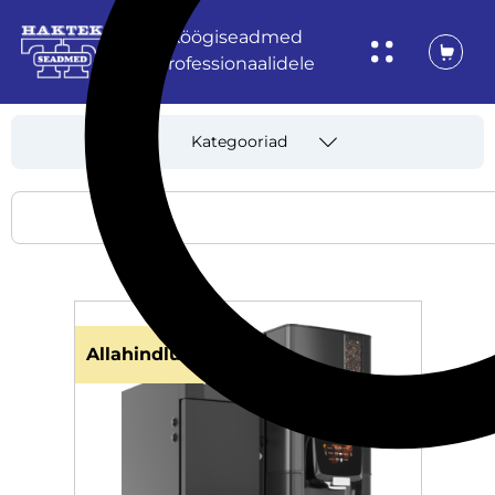
Köögiseadmed
professionaalidele
Kategooriad
Allahindlus!