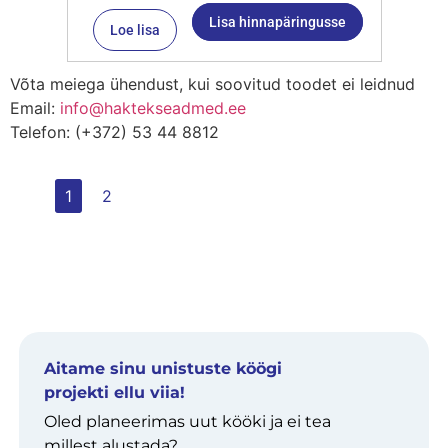
Lisa hinnapäringusse
Loe lisa
Võta meiega ühendust, kui soovitud toodet ei leidnud
Email:
info@haktekseadmed.ee
Telefon: (+372) 53 44 8812
1
2
Aitame sinu unistuste köögi
projekti ellu viia!
Oled planeerimas uut kööki ja ei tea
millest alustada?