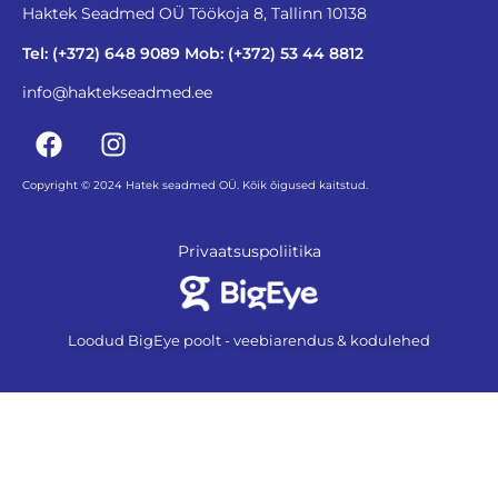
Haktek Seadmed OÜ Töökoja 8, Tallinn 10138
Tel: (+372) 648 9089 Mob: (+372) 53 44 8812
info@haktekseadmed.ee
Copyright © 2024 Hatek seadmed OÜ. Kõik õigused kaitstud.
Privaatsuspoliitika
Loodud BigEye poolt - veebiarendus & kodulehed