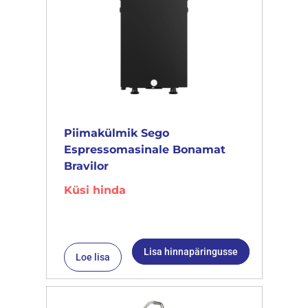
Piimakülmik Sego
Espressomasinale Bonamat
Bravilor
Küsi hinda
Lisa hinnapäringusse
Loe lisa