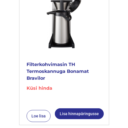
Filterkohvimasin TH
Termoskannuga Bonamat
Bravilor
Küsi hinda
Lisa hinnapäringusse
Loe lisa