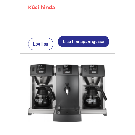
Küsi hinda
Lisa hinnapäringusse
Loe lisa