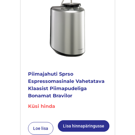
Piimajahuti Sprso
Espressomasinale Vahetatava
Klaasist Piimapudeliga
Bonamat Bravilor
Küsi hinda
Lisa hinnapäringusse
Loe lisa