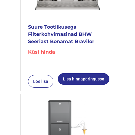
Suure Tootlikusega
Filterkohvimasinad BHW
Seeriast Bonamat Bravilor
Küsi hinda
Lisa hinnapäringusse
Loe lisa