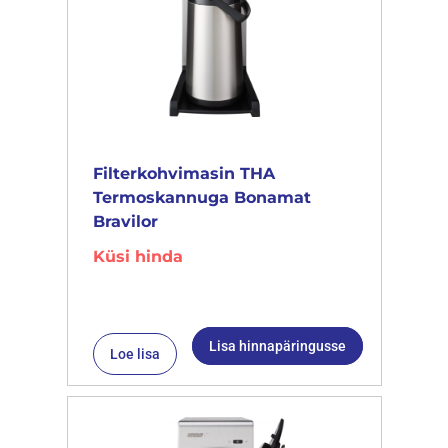
Filterkohvimasin THA
Termoskannuga Bonamat
Bravilor
Küsi hinda
Lisa hinnapäringusse
Loe lisa