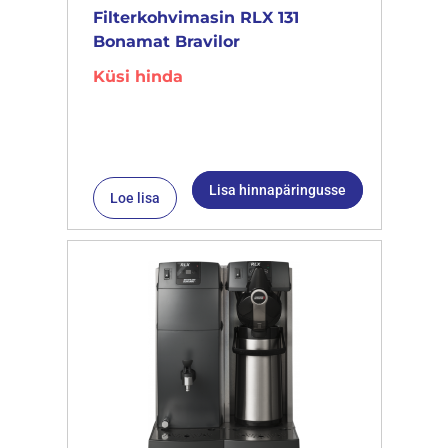
Filterkohvimasin RLX 131
Bonamat Bravilor
Küsi hinda
Lisa hinnapäringusse
Loe lisa