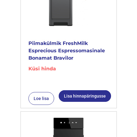
Piimakülmik FreshMilk
Esprecious Espressomasinale
Bonamat Bravilor
Küsi hinda
Lisa hinnapäringusse
Loe lisa