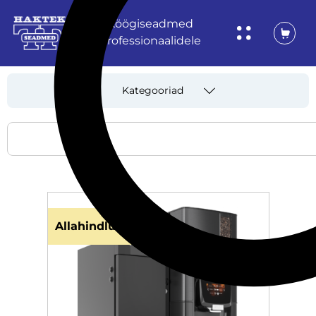
Köögiseadmed
professionaalidele
Kategooriad
Allahindlus!