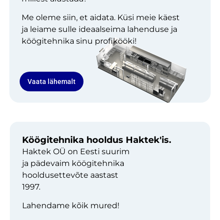
Me oleme siin, et aidata. Küsi meie käest
ja leiame sulle ideaalseima lahenduse ja
köögitehnika sinu profikööki!
Vaata lähemalt
Köögitehnika hooldus Haktek'is.
Haktek OÜ on Eesti suurim
ja pädevaim köögitehnika
hooldusettevõte aastast
1997.
Lahendame kõik mured!