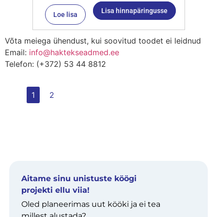
Lisa hinnapäringusse
Loe lisa
Võta meiega ühendust, kui soovitud toodet ei leidnud
Email:
info@haktekseadmed.ee
Telefon: (+372) 53 44 8812
1
2
Aitame sinu unistuste köögi
projekti ellu viia!
Oled planeerimas uut kööki ja ei tea
millest alustada?