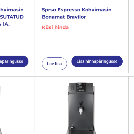
ohvimasin
Sprso Espresso Kohvimasin
KASUTATUD
Bonamat Bravilor
 1A.
Küsi hinda
napäringusse
Lisa hinnapäringusse
Loe lisa