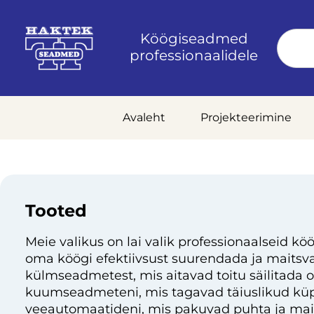
Köögiseadmed
professionaalidele
Avaleht
Projekteerimine
Tooted
Meie valikus on lai valik professionaalseid köö
oma köögi efektiivsust suurendada ja maitsvai
külmseadmetest, mis aitavad toitu säilitada 
kuumseadmeteni, mis tagavad täiuslikud küp
veeautomaatideni, mis pakuvad puhta ja mai