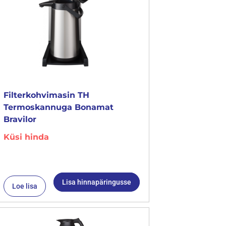
Filterkohvimasin TH
Termoskannuga Bonamat
Bravilor
Küsi hinda
Lisa hinnapäringusse
Loe lisa