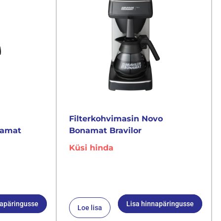
Filterkohvimasin Novo
namat
Bonamat Bravilor
Küsi hinda
napäringusse
Lisa hinnapäringusse
Loe lisa