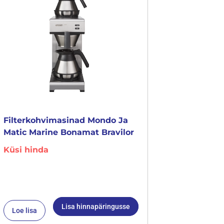
Filterkohvimasinad Mondo Ja
Matic Marine Bonamat Bravilor
Küsi hinda
Lisa hinnapäringusse
Loe lisa