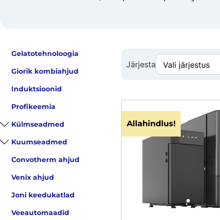
Gelatotehnoloogia
Järjesta
Giorik kombiahjud
Induktsioonid
Profikeemia
Allahindlus!
Külmseadmed
Kuumseadmed
Convotherm ahjud
Venix ahjud
Joni keedukatlad
Veeautomaadid