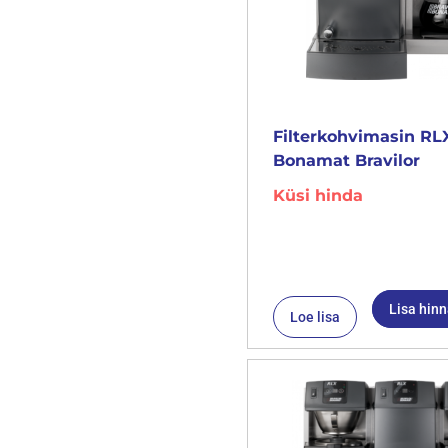
Filterkohvimasin RLX
Bonamat Bravilor
Küsi hinda
Lisa hin
Loe lisa