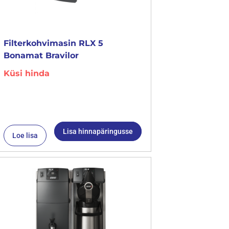
Filterkohvimasin RLX 5
Bonamat Bravilor
Küsi hinda
Lisa hinnapäringusse
Loe lisa