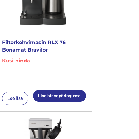
Filterkohvimasin RLX 76
Bonamat Bravilor
Küsi hinda
Lisa hinnapäringusse
Loe lisa