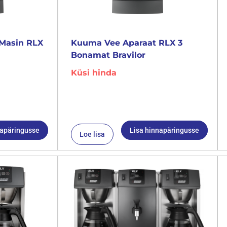
Masin RLX
Kuuma Vee Aparaat RLX 3
Bonamat Bravilor
Küsi hinda
napäringusse
Lisa hinnapäringusse
Loe lisa