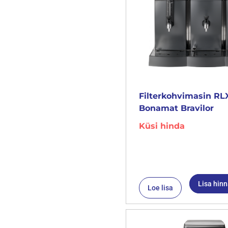
Filterkohvimasin RL
Bonamat Bravilor
Küsi hinda
Lisa hin
Loe lisa