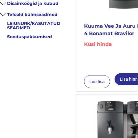
Disainköögid ja kubud
Tefcold külmseadmed
LEIUNURK/KASUTATUD
Kuuma Vee Ja Auru 
SEADMED
4 Bonamat Bravilor
Sooduspakkumised
Küsi hinda
Lisa hin
Loe lisa