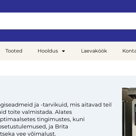
Tooted
Hooldus
Laevaköök
Kont
giseadmeid ja -tarvikuid, mis aitavad teil
d toite valmistada. Alates
optimaalsetes tingimustes, kuni
setustulemused, ja Brita
tseka vee võimalust.