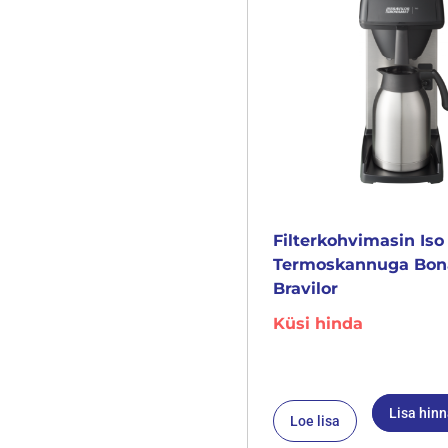
Filterkohvimasin Iso
Termoskannuga Bo
Bravilor
Küsi hinda
Lisa hin
Loe lisa