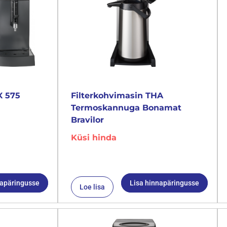
X 575
Filterkohvimasin THA
Termoskannuga Bonamat
Bravilor
Küsi hinda
napäringusse
Lisa hinnapäringusse
Loe lisa