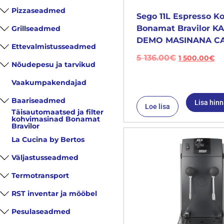
Pizzaseadmed
Sego 11L Espresso K
Bonamat Bravilor 
Grillseadmed
DEMO MASINANA CA
Ettevalmistusseadmed
5 136.00
€
1 500.00
€
Nõudepesu ja tarvikud
Vaakumpakendajad
Baariseadmed
Lisa hin
Loe lisa
Täisautomaatsed ja filter
kohvimasinad Bonamat
Bravilor
La Cucina by Bertos
Väljastusseadmed
Termotransport
RST inventar ja mööbel
Pesulaseadmed