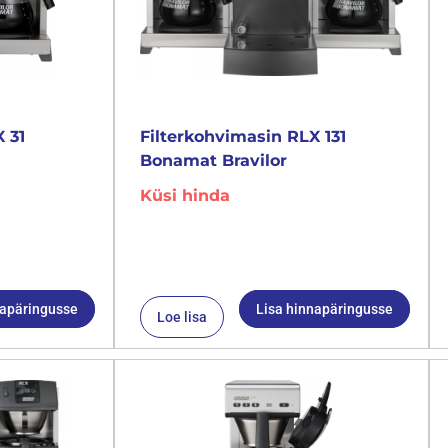
 31
Filterkohvimasin RLX 131
Bonamat Bravilor
Küsi hinda
napäringusse
Lisa hinnapäringusse
Loe lisa