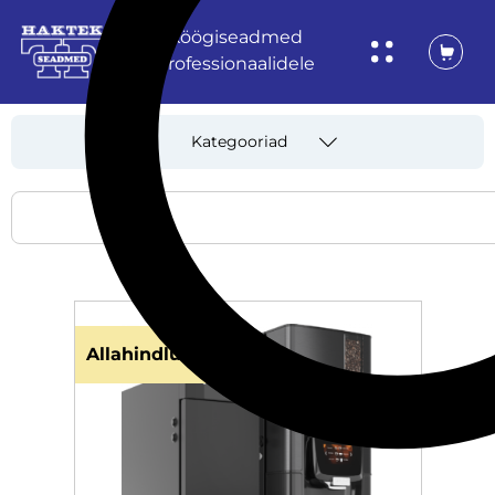
Köögiseadmed
professionaalidele
Kategooriad
Allahindlus!