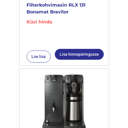
Filterkohvimasin RLX 131
Bonamat Bravilor
Küsi hinda
Lisa hinnapäringusse
Loe lisa