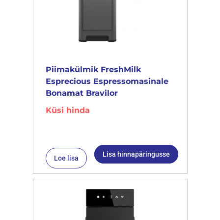
Piimakülmik FreshMilk
Esprecious Espressomasinale
Bonamat Bravilor
Küsi hinda
Lisa hinnapäringusse
Loe lisa