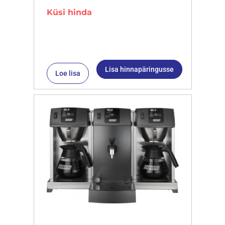
Küsi hinda
Lisa hinnapäringusse
Loe lisa