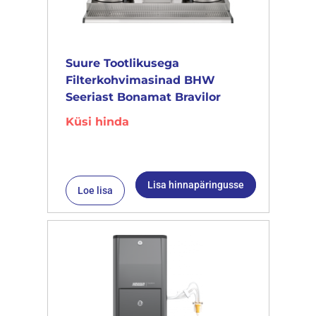
Suure Tootlikusega
Filterkohvimasinad BHW
Seeriast Bonamat Bravilor
Küsi hinda
Lisa hinnapäringusse
Loe lisa