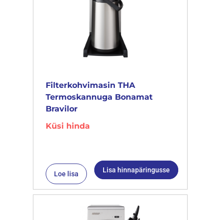
Filterkohvimasin THA
Termoskannuga Bonamat
Bravilor
Küsi hinda
Lisa hinnapäringusse
Loe lisa