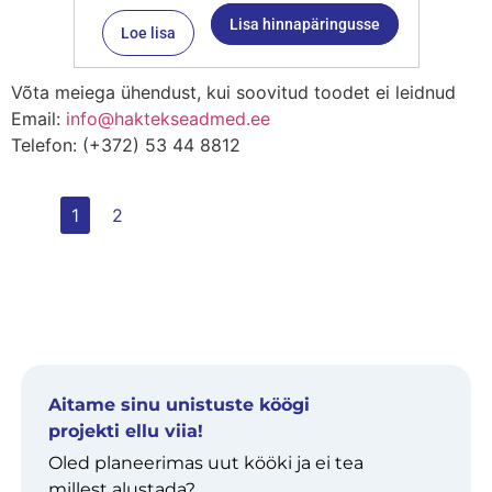
Lisa hinnapäringusse
Loe lisa
Võta meiega ühendust, kui soovitud toodet ei leidnud
Email:
info@haktekseadmed.ee
Telefon: (+372) 53 44 8812
1
2
Aitame sinu unistuste köögi
projekti ellu viia!
Oled planeerimas uut kööki ja ei tea
millest alustada?