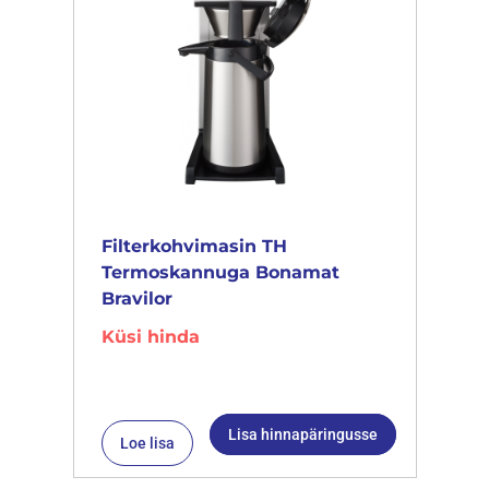
Filterkohvimasin TH
Termoskannuga Bonamat
Bravilor
Küsi hinda
Lisa hinnapäringusse
Loe lisa