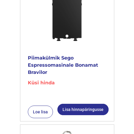
Piimakülmik Sego
Espressomasinale Bonamat
Bravilor
Küsi hinda
Lisa hinnapäringusse
Loe lisa