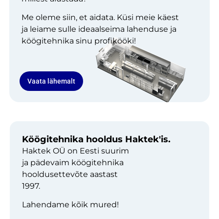
Me oleme siin, et aidata. Küsi meie käest
ja leiame sulle ideaalseima lahenduse ja
köögitehnika sinu profikööki!
Vaata lähemalt
Köögitehnika hooldus Haktek'is.
Haktek OÜ on Eesti suurim
ja pädevaim köögitehnika
hooldusettevõte aastast
1997.
Lahendame kõik mured!