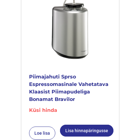
Piimajahuti Sprso
Espressomasinale Vahetatava
Klaasist Piimapudeliga
Bonamat Bravilor
Küsi hinda
Lisa hinnapäringusse
Loe lisa