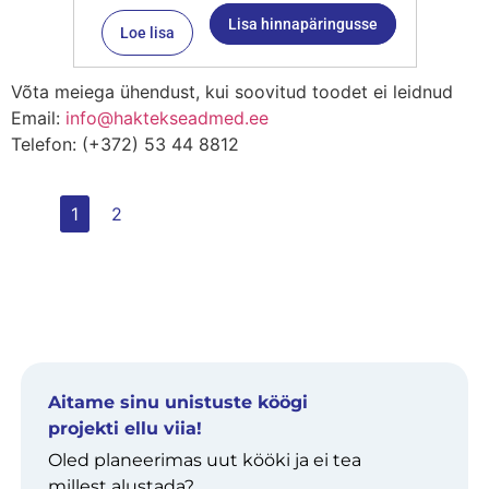
Lisa hinnapäringusse
Loe lisa
Võta meiega ühendust, kui soovitud toodet ei leidnud
Email:
info@haktekseadmed.ee
Telefon: (+372) 53 44 8812
1
2
Aitame sinu unistuste köögi
projekti ellu viia!
Oled planeerimas uut kööki ja ei tea
millest alustada?