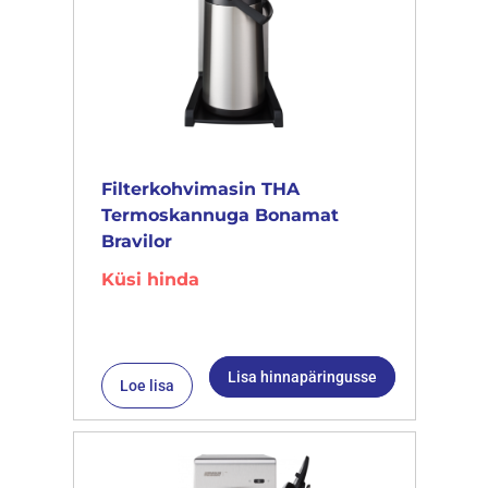
Filterkohvimasin THA
Termoskannuga Bonamat
Bravilor
Küsi hinda
Lisa hinnapäringusse
Loe lisa