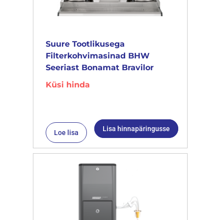
Suure Tootlikusega
Filterkohvimasinad BHW
Seeriast Bonamat Bravilor
Küsi hinda
Lisa hinnapäringusse
Loe lisa