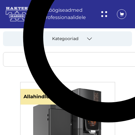
Köögiseadmed
professionaalidele
Kategooriad
Allahindlus!