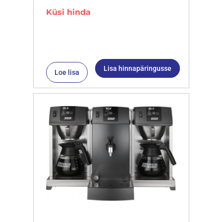
Küsi hinda
Lisa hinnapäringusse
Loe lisa