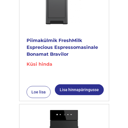
Piimakülmik FreshMilk
Esprecious Espressomasinale
Bonamat Bravilor
Küsi hinda
Lisa hinnapäringusse
Loe lisa