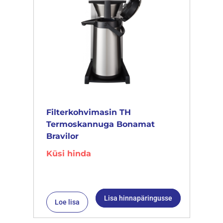
Filterkohvimasin TH
Termoskannuga Bonamat
Bravilor
Küsi hinda
Lisa hinnapäringusse
Loe lisa