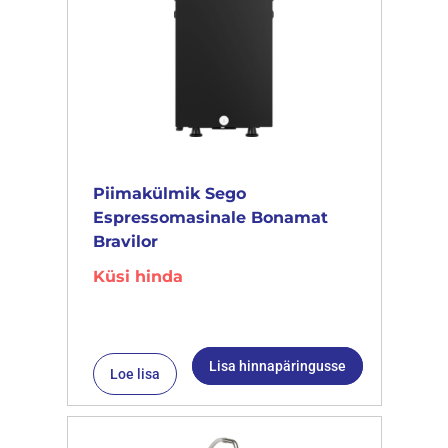
Piimakülmik Sego
Espressomasinale Bonamat
Bravilor
Küsi hinda
Lisa hinnapäringusse
Loe lisa