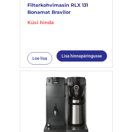
Filterkohvimasin RLX 131
Bonamat Bravilor
Küsi hinda
Lisa hinnapäringusse
Loe lisa