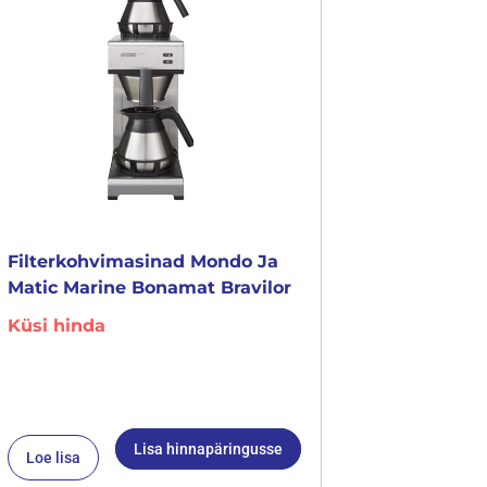
Filterkohvimasinad Mondo Ja
Matic Marine Bonamat Bravilor
Küsi hinda
Lisa hinnapäringusse
Loe lisa