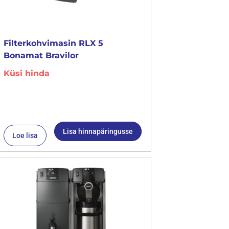
Filterkohvimasin RLX 5
Bonamat Bravilor
Küsi hinda
Lisa hinnapäringusse
Loe lisa