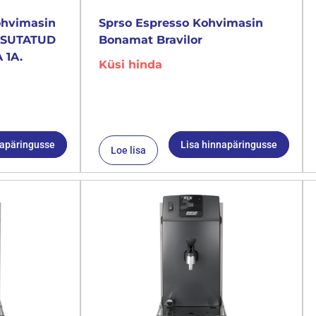
ohvimasin
Sprso Espresso Kohvimasin
KASUTATUD
Bonamat Bravilor
 1A.
Küsi hinda
napäringusse
Lisa hinnapäringusse
Loe lisa