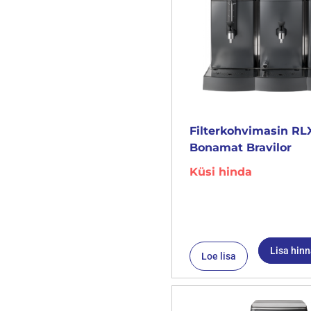
Filterkohvimasin RL
Bonamat Bravilor
Küsi hinda
Lisa hin
Loe lisa