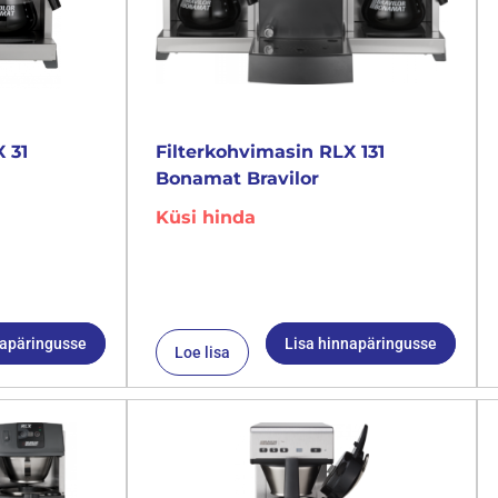
 31
Filterkohvimasin RLX 131
Bonamat Bravilor
Küsi hinda
napäringusse
Lisa hinnapäringusse
Loe lisa