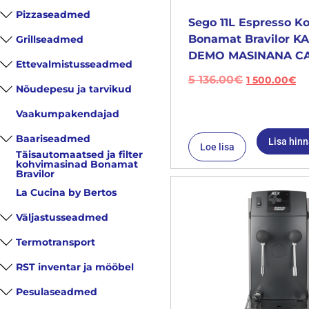
Pizzaseadmed
Sego 11L Espresso K
Bonamat Bravilor 
Grillseadmed
DEMO MASINANA CA
Ettevalmistusseadmed
5 136.00
€
1 500.00
€
Nõudepesu ja tarvikud
Vaakumpakendajad
Baariseadmed
Lisa hin
Loe lisa
Täisautomaatsed ja filter
kohvimasinad Bonamat
Bravilor
La Cucina by Bertos
Väljastusseadmed
Termotransport
RST inventar ja mööbel
Pesulaseadmed