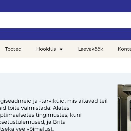
Tooted
Hooldus
Laevaköök
Kont
giseadmeid ja -tarvikuid, mis aitavad teil
d toite valmistada. Alates
optimaalsetes tingimustes, kuni
setustulemused, ja Brita
tseka vee võimalust.