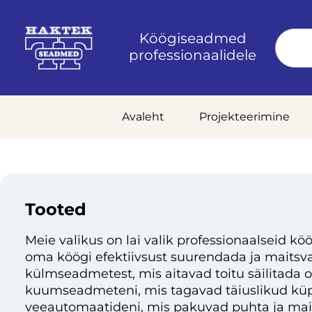
Köögiseadmed
professionaalidele
Avaleht
Projekteerimine
Tooted
Meie valikus on lai valik professionaalseid köö
oma köögi efektiivsust suurendada ja maitsvai
külmseadmetest, mis aitavad toitu säilitada 
kuumseadmeteni, mis tagavad täiuslikud küp
veeautomaatideni, mis pakuvad puhta ja mai