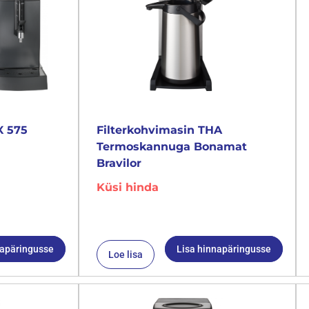
X 575
Filterkohvimasin THA
Termoskannuga Bonamat
Bravilor
Küsi hinda
napäringusse
Lisa hinnapäringusse
Loe lisa