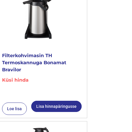
Filterkohvimasin TH
Termoskannuga Bonamat
Bravilor
Küsi hinda
Lisa hinnapäringusse
Loe lisa