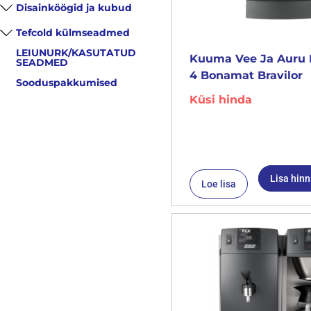
Disainköögid ja kubud
Tefcold külmseadmed
LEIUNURK/KASUTATUD
Kuuma Vee Ja Auru 
SEADMED
4 Bonamat Bravilor
Sooduspakkumised
Küsi hinda
Lisa hin
Loe lisa