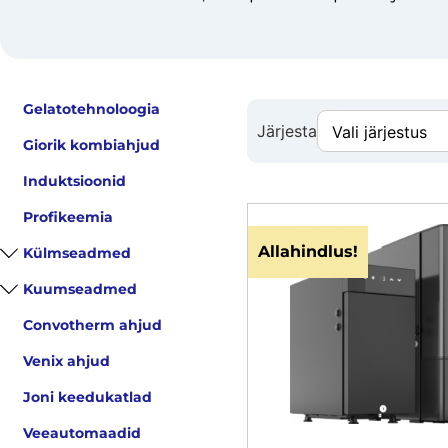
Gelatotehnoloogia
Järjesta
Giorik kombiahjud
Induktsioonid
Profikeemia
Allahindlus!
Külmseadmed
Kuumseadmed
Convotherm ahjud
Venix ahjud
Joni keedukatlad
Veeautomaadid