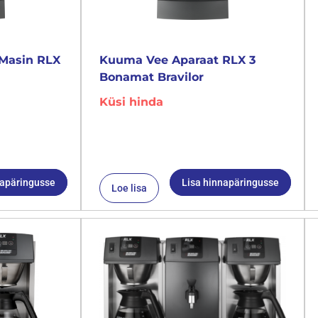
Masin RLX
Kuuma Vee Aparaat RLX 3
Bonamat Bravilor
Küsi hinda
napäringusse
Lisa hinnapäringusse
Loe lisa