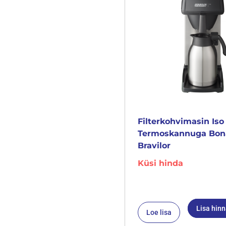
Filterkohvimasin Iso
Termoskannuga Bo
Bravilor
Küsi hinda
Lisa hin
Loe lisa