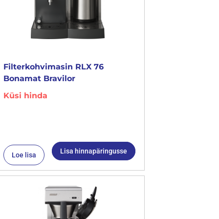
Filterkohvimasin RLX 76
Bonamat Bravilor
Küsi hinda
Lisa hinnapäringusse
Loe lisa