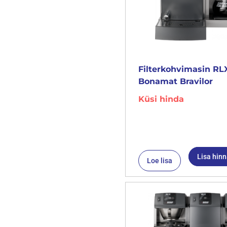
Filterkohvimasin RLX
Bonamat Bravilor
Küsi hinda
Lisa hin
Loe lisa