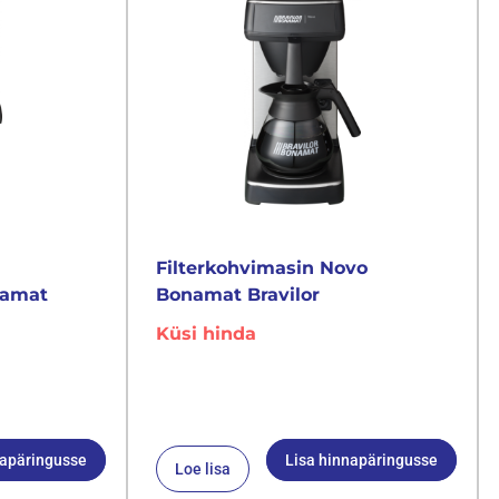
Filterkohvimasin Novo
namat
Bonamat Bravilor
Küsi hinda
napäringusse
Lisa hinnapäringusse
Loe lisa