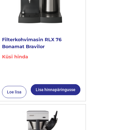
Filterkohvimasin RLX 76
Bonamat Bravilor
Küsi hinda
Lisa hinnapäringusse
Loe lisa