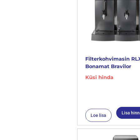
Filterkohvimasin RL
Bonamat Bravilor
Küsi hinda
Lisa hin
Loe lisa