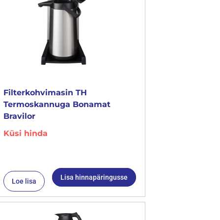
Filterkohvimasin TH
Termoskannuga Bonamat
Bravilor
Küsi hinda
Lisa hinnapäringusse
Loe lisa