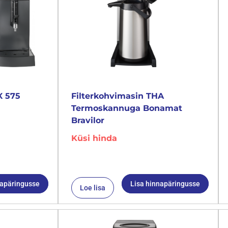
X 575
Filterkohvimasin THA
Termoskannuga Bonamat
Bravilor
Küsi hinda
napäringusse
Lisa hinnapäringusse
Loe lisa