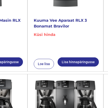
Masin RLX
Kuuma Vee Aparaat RLX 3
Bonamat Bravilor
Küsi hinda
napäringusse
Lisa hinnapäringusse
Loe lisa