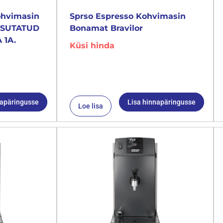
ohvimasin
Sprso Espresso Kohvimasin
KASUTATUD
Bonamat Bravilor
 1A.
Küsi hinda
napäringusse
Lisa hinnapäringusse
Loe lisa