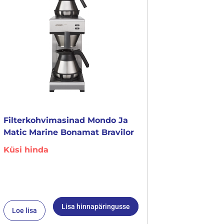
Filterkohvimasinad Mondo Ja
Matic Marine Bonamat Bravilor
Küsi hinda
Lisa hinnapäringusse
Loe lisa