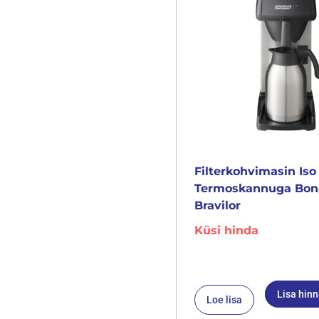
Filterkohvimasin Iso
Termoskannuga Bo
Bravilor
Küsi hinda
Lisa hin
Loe lisa