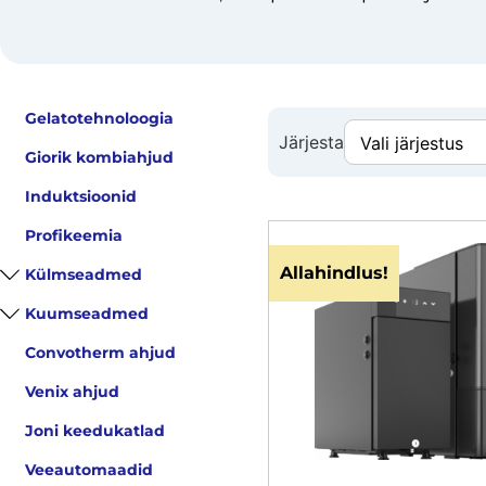
Gelatotehnoloogia
Järjesta
Giorik kombiahjud
Induktsioonid
Profikeemia
Allahindlus!
Külmseadmed
Kuumseadmed
Convotherm ahjud
Venix ahjud
Joni keedukatlad
Veeautomaadid