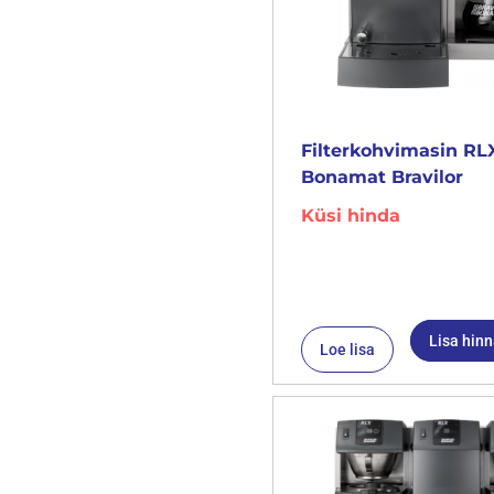
Filterkohvimasin RLX
Bonamat Bravilor
Küsi hinda
Lisa hin
Loe lisa