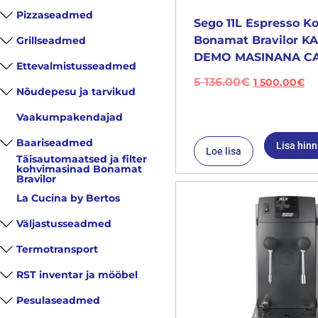
Pizzaseadmed
Sego 11L Espresso K
Bonamat Bravilor 
Grillseadmed
DEMO MASINANA CA
Ettevalmistusseadmed
5 136.00
€
1 500.00
€
Nõudepesu ja tarvikud
Vaakumpakendajad
Baariseadmed
Lisa hin
Loe lisa
Täisautomaatsed ja filter
kohvimasinad Bonamat
Bravilor
La Cucina by Bertos
Väljastusseadmed
Termotransport
RST inventar ja mööbel
Pesulaseadmed