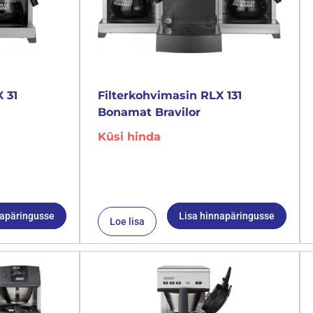
 31
Filterkohvimasin RLX 131
Bonamat Bravilor
Küsi hinda
napäringusse
Lisa hinnapäringusse
Loe lisa