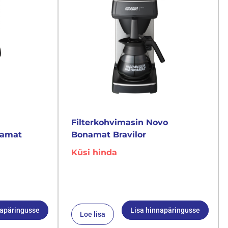
Filterkohvimasin Novo
namat
Bonamat Bravilor
Küsi hinda
napäringusse
Lisa hinnapäringusse
Loe lisa