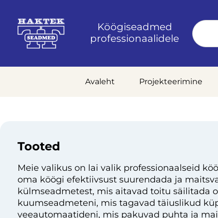
Köögiseadmed
professionaalidele
Avaleht
Projekteerimine
Tooted
Meie valikus on lai valik professionaalseid köö
oma köögi efektiivsust suurendada ja maitsvai
külmseadmetest, mis aitavad toitu säilitada 
kuumseadmeteni, mis tagavad täiuslikud küp
veeautomaatideni, mis pakuvad puhta ja mai