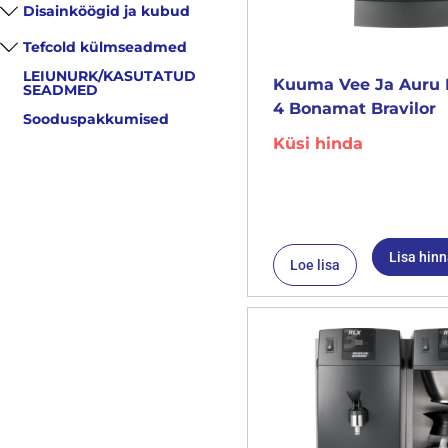
Disainköögid ja kubud
Tefcold külmseadmed
LEIUNURK/KASUTATUD
Kuuma Vee Ja Auru 
SEADMED
4 Bonamat Bravilor
Sooduspakkumised
Küsi hinda
Lisa hin
Loe lisa