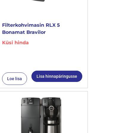
Filterkohvimasin RLX 5
Bonamat Bravilor
Küsi hinda
Lisa hinnapäringusse
Loe lisa