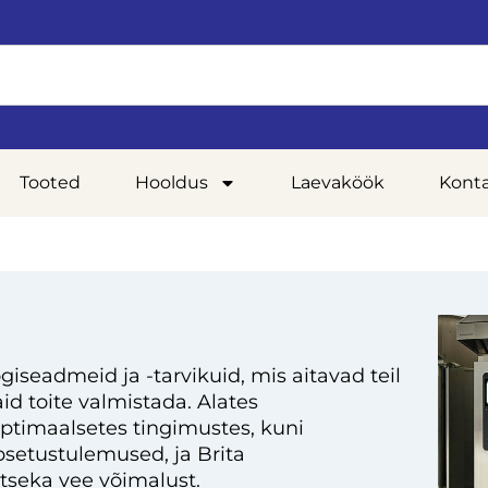
Tooted
Hooldus
Laevaköök
Kont
giseadmeid ja -tarvikuid, mis aitavad teil
d toite valmistada. Alates
optimaalsetes tingimustes, kuni
setustulemused, ja Brita
tseka vee võimalust.