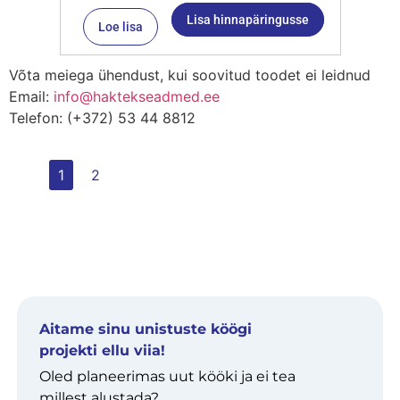
Lisa hinnapäringusse
Loe lisa
Võta meiega ühendust, kui soovitud toodet ei leidnud
Email:
info@haktekseadmed.ee
Telefon: (+372) 53 44 8812
1
2
Aitame sinu unistuste köögi
projekti ellu viia!
Oled planeerimas uut kööki ja ei tea
millest alustada?