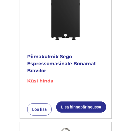
Piimakülmik Sego
Espressomasinale Bonamat
Bravilor
Küsi hinda
Lisa hinnapäringusse
Loe lisa