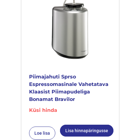
Piimajahuti Sprso
Espressomasinale Vahetatava
Klaasist Piimapudeliga
Bonamat Bravilor
Küsi hinda
Lisa hinnapäringusse
Loe lisa