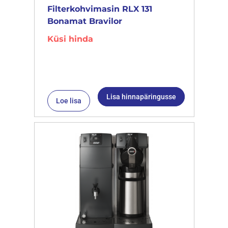
Filterkohvimasin RLX 131
Bonamat Bravilor
Küsi hinda
Lisa hinnapäringusse
Loe lisa