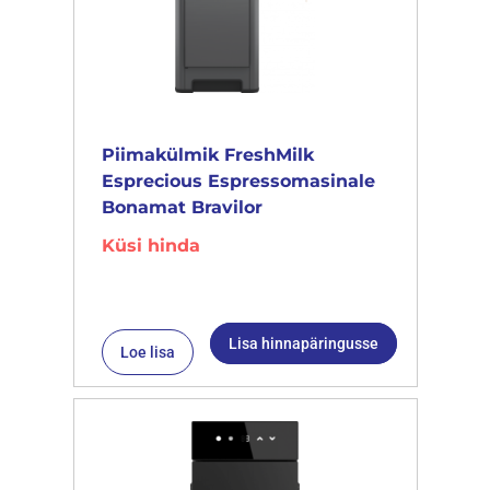
Piimakülmik FreshMilk
Esprecious Espressomasinale
Bonamat Bravilor
Küsi hinda
Lisa hinnapäringusse
Loe lisa