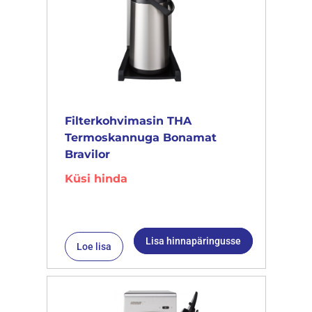
Filterkohvimasin THA
Termoskannuga Bonamat
Bravilor
Küsi hinda
Lisa hinnapäringusse
Loe lisa