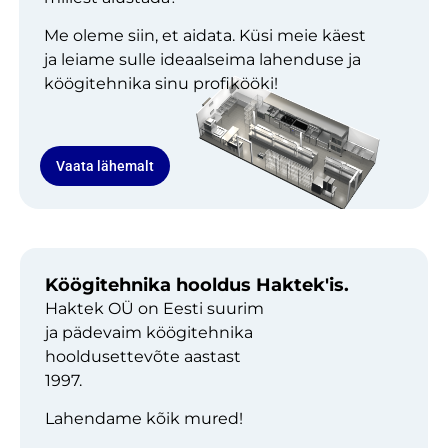
Me oleme siin, et aidata. Küsi meie käest
ja leiame sulle ideaalseima lahenduse ja
köögitehnika sinu profikööki!
Vaata lähemalt
Köögitehnika hooldus Haktek'is.
Haktek OÜ on Eesti suurim
ja pädevaim köögitehnika
hooldusettevõte aastast
1997.
Lahendame kõik mured!