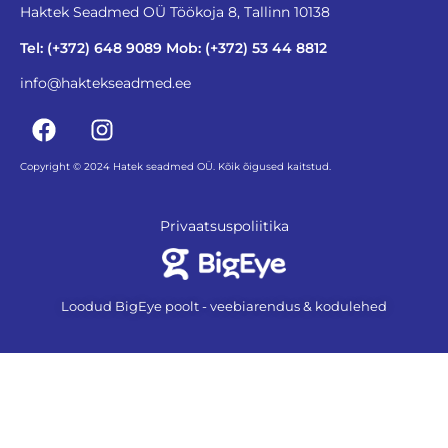
Haktek Seadmed OÜ Töökoja 8, Tallinn 10138
Tel: (+372) 648 9089 Mob: (+372) 53 44 8812
info@haktekseadmed.ee
Copyright © 2024 Hatek seadmed OÜ. Kõik õigused kaitstud.
Privaatsuspoliitika
Loodud BigEye poolt - veebiarendus & kodulehed