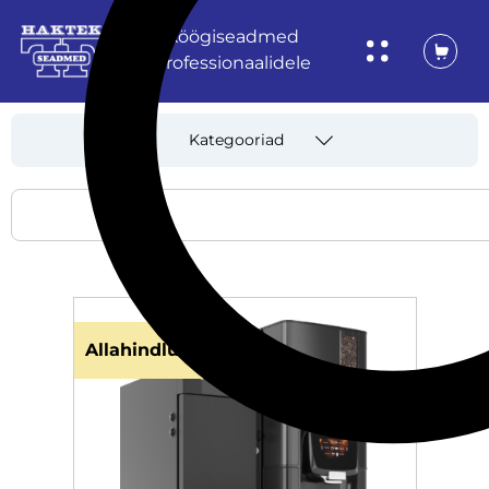
Köögiseadmed
professionaalidele
Kategooriad
Allahindlus!