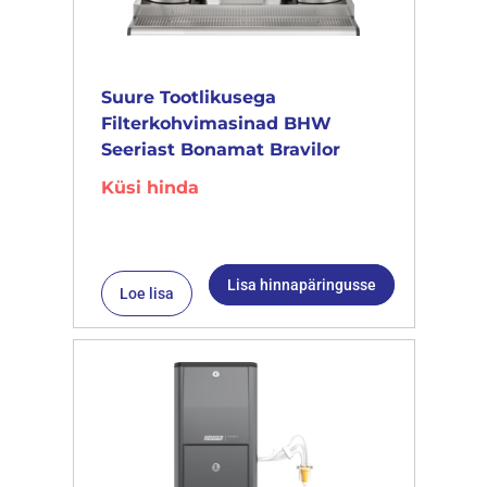
Suure Tootlikusega
Filterkohvimasinad BHW
Seeriast Bonamat Bravilor
Küsi hinda
Lisa hinnapäringusse
Loe lisa