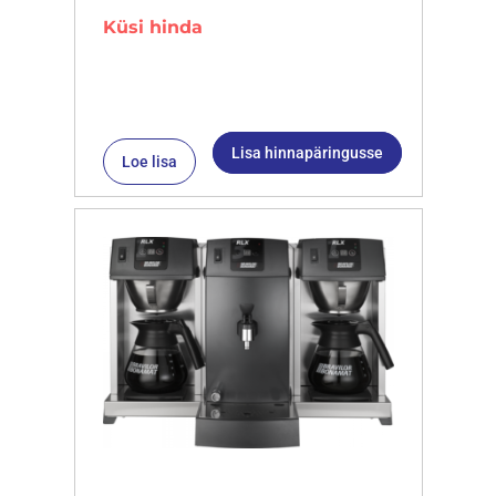
Küsi hinda
Lisa hinnapäringusse
Loe lisa