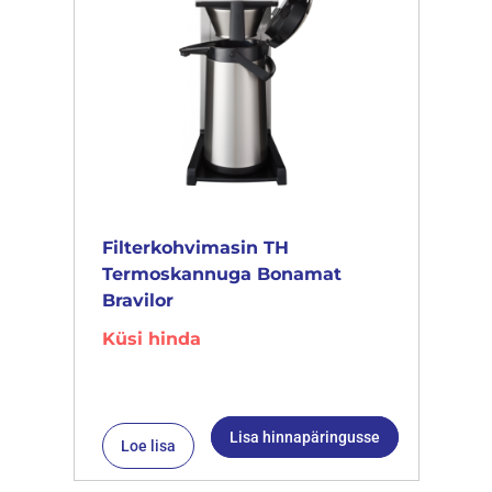
Filterkohvimasin TH
Termoskannuga Bonamat
Bravilor
Küsi hinda
Lisa hinnapäringusse
Loe lisa