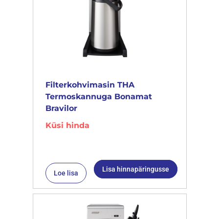
Filterkohvimasin THA
Termoskannuga Bonamat
Bravilor
Küsi hinda
Lisa hinnapäringusse
Loe lisa