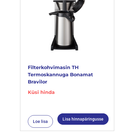
Filterkohvimasin TH
Termoskannuga Bonamat
Bravilor
Küsi hinda
Lisa hinnapäringusse
Loe lisa