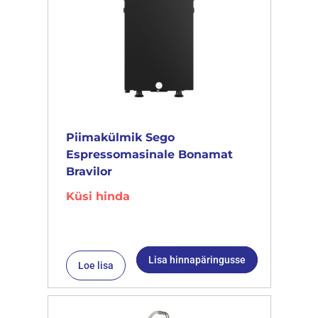
Piimakülmik Sego
Espressomasinale Bonamat
Bravilor
Küsi hinda
Lisa hinnapäringusse
Loe lisa