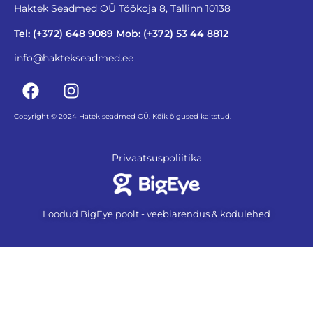
Haktek Seadmed OÜ Töökoja 8, Tallinn 10138
Tel: (+372) 648 9089 Mob: (+372) 53 44 8812
info@haktekseadmed.ee
Copyright © 2024 Hatek seadmed OÜ. Kõik õigused kaitstud.
Privaatsuspoliitika
Loodud BigEye poolt - veebiarendus & kodulehed