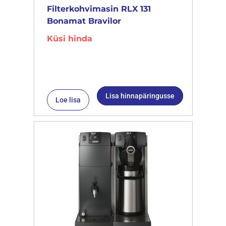
Filterkohvimasin RLX 131
Bonamat Bravilor
Küsi hinda
Lisa hinnapäringusse
Loe lisa