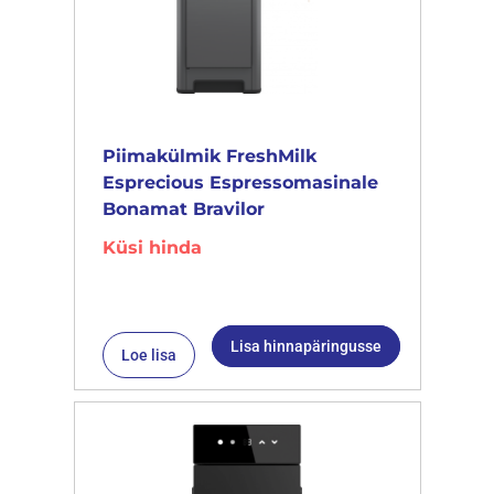
Piimakülmik FreshMilk
Esprecious Espressomasinale
Bonamat Bravilor
Küsi hinda
Lisa hinnapäringusse
Loe lisa