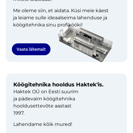
Me oleme siin, et aidata. Küsi meie käest
ja leiame sulle ideaalseima lahenduse ja
köögitehnika sinu profikööki!
Vaata lähemalt
Köögitehnika hooldus Haktek'is.
Haktek OÜ on Eesti suurim
ja pädevaim köögitehnika
hooldusettevõte aastast
1997.
Lahendame kõik mured!