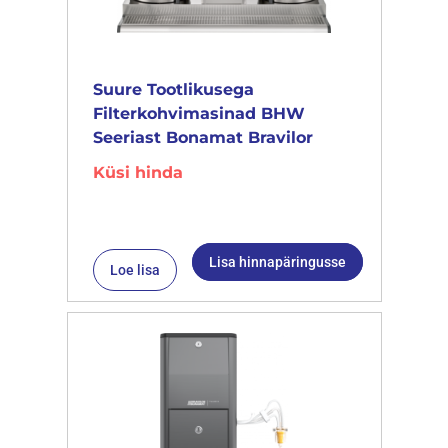
Suure Tootlikusega
Filterkohvimasinad BHW
Seeriast Bonamat Bravilor
Küsi hinda
Lisa hinnapäringusse
Loe lisa