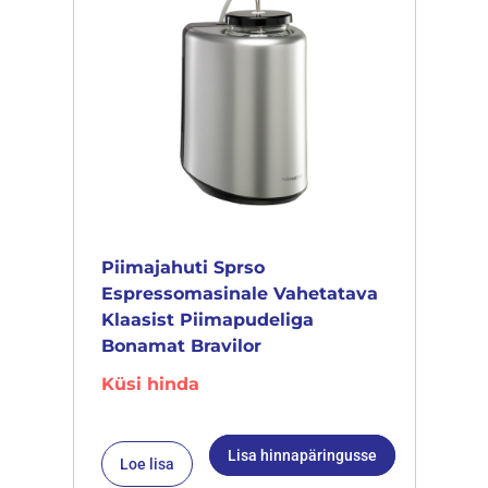
Piimajahuti Sprso
Espressomasinale Vahetatava
Klaasist Piimapudeliga
Bonamat Bravilor
Küsi hinda
Lisa hinnapäringusse
Loe lisa