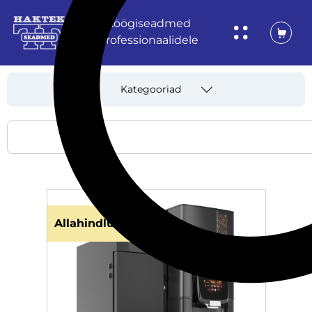
Köögiseadmed
professionaalidele
Kategooriad
Allahindlus!