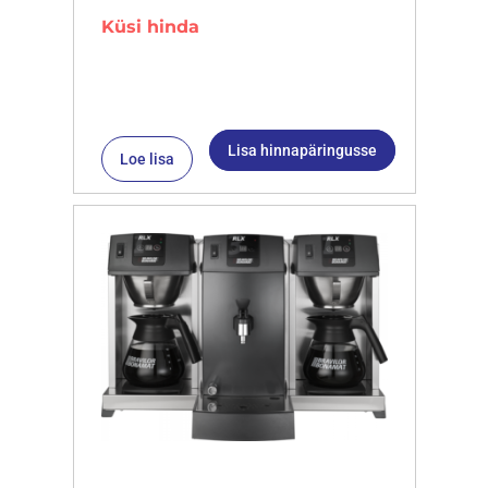
Küsi hinda
Lisa hinnapäringusse
Loe lisa