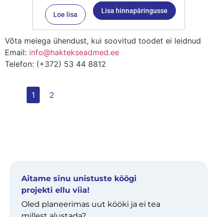
Lisa hinnapäringusse
Loe lisa
Võta meiega ühendust, kui soovitud toodet ei leidnud
Email:
info@haktekseadmed.ee
Telefon: (+372) 53 44 8812
1
2
Aitame sinu unistuste köögi
projekti ellu viia!
Oled planeerimas uut kööki ja ei tea
millest alustada?