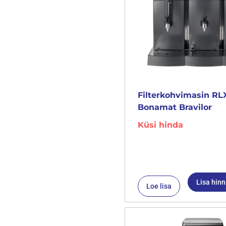
Filterkohvimasin RL
Bonamat Bravilor
Küsi hinda
Lisa hin
Loe lisa