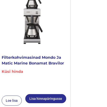
Filterkohvimasinad Mondo Ja
Matic Marine Bonamat Bravilor
Küsi hinda
Lisa hinnapäringusse
Loe lisa