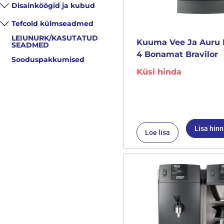
Disainköögid ja kubud
Tefcold külmseadmed
LEIUNURK/KASUTATUD
Kuuma Vee Ja Auru 
SEADMED
4 Bonamat Bravilor
Sooduspakkumised
Küsi hinda
Lisa hin
Loe lisa