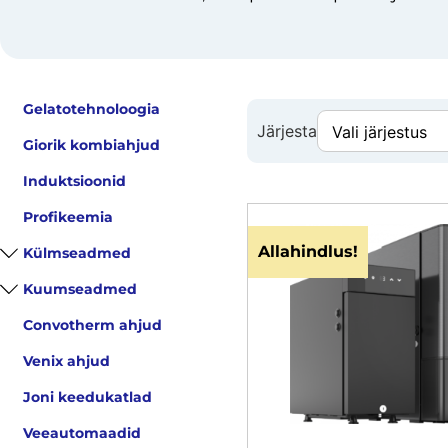
Gelatotehnoloogia
Järjesta
Giorik kombiahjud
Induktsioonid
Profikeemia
Allahindlus!
Külmseadmed
Kuumseadmed
Convotherm ahjud
Venix ahjud
Joni keedukatlad
Veeautomaadid