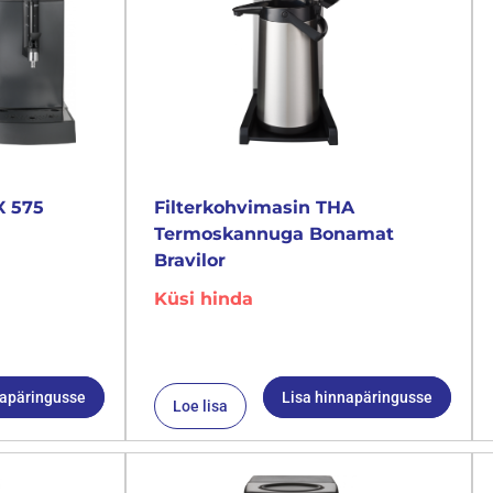
X 575
Filterkohvimasin THA
Termoskannuga Bonamat
Bravilor
Küsi hinda
napäringusse
Lisa hinnapäringusse
Loe lisa