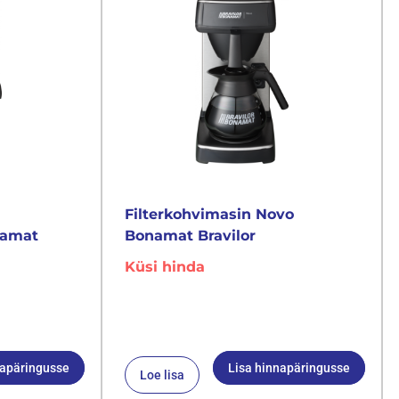
Filterkohvimasin Novo
namat
Bonamat Bravilor
Küsi hinda
napäringusse
Lisa hinnapäringusse
Loe lisa