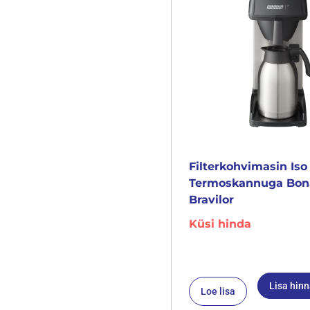
Filterkohvimasin Iso
Termoskannuga Bo
Bravilor
Küsi hinda
Lisa hin
Loe lisa