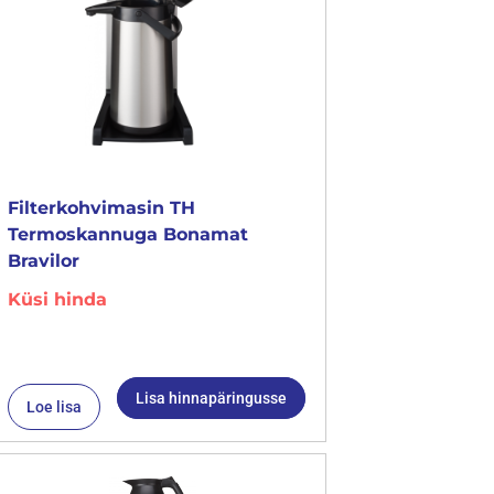
Filterkohvimasin TH
Termoskannuga Bonamat
Bravilor
Küsi hinda
Lisa hinnapäringusse
Loe lisa