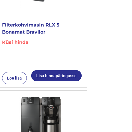
Filterkohvimasin RLX 5
Bonamat Bravilor
Küsi hinda
Lisa hinnapäringusse
Loe lisa