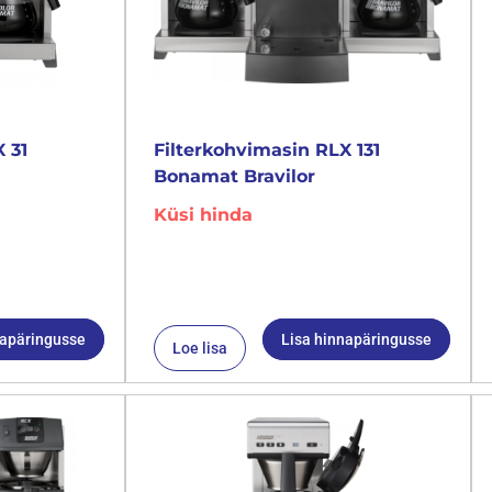
 31
Filterkohvimasin RLX 131
Bonamat Bravilor
Küsi hinda
napäringusse
Lisa hinnapäringusse
Loe lisa