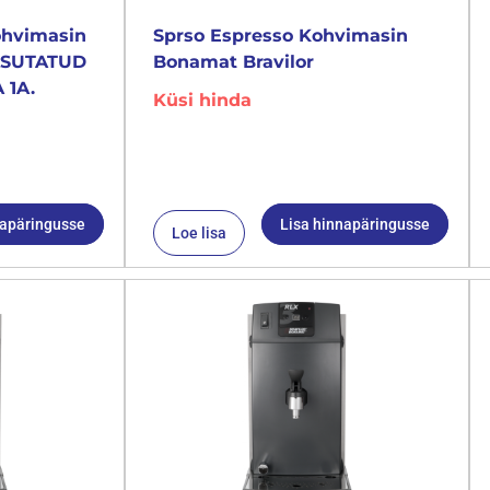
ohvimasin
Sprso Espresso Kohvimasin
KASUTATUD
Bonamat Bravilor
 1A.
Küsi hinda
napäringusse
Lisa hinnapäringusse
Loe lisa