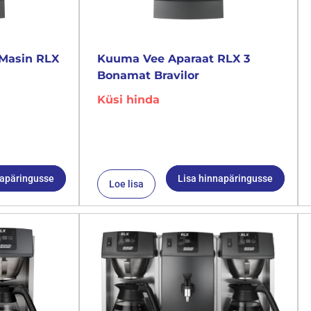
Masin RLX
Kuuma Vee Aparaat RLX 3
Bonamat Bravilor
Küsi hinda
napäringusse
Lisa hinnapäringusse
Loe lisa