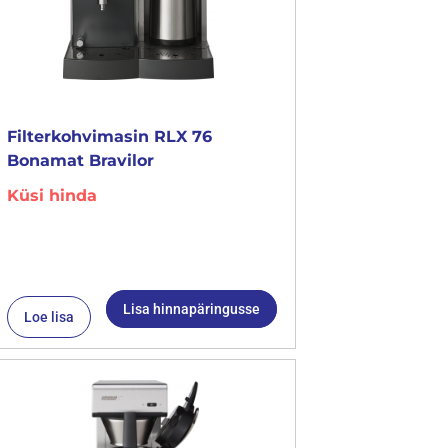
Filterkohvimasin RLX 76
Bonamat Bravilor
Küsi hinda
Lisa hinnapäringusse
Loe lisa