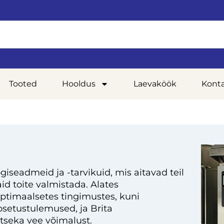
Tooted
Hooldus
Laevaköök
Kont
giseadmeid ja -tarvikuid, mis aitavad teil
d toite valmistada. Alates
optimaalsetes tingimustes, kuni
setustulemused, ja Brita
tseka vee võimalust.