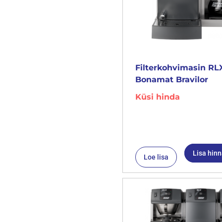
Filterkohvimasin RLX
Bonamat Bravilor
Küsi hinda
Lisa hin
Loe lisa