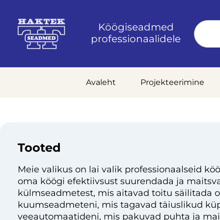
Köögiseadmed
professionaalidele
Avaleht
Projekteerimine
Tooted
Meie valikus on lai valik professionaalseid köö
oma köögi efektiivsust suurendada ja maitsvai
külmseadmetest, mis aitavad toitu säilitada 
kuumseadmeteni, mis tagavad täiuslikud küp
veeautomaatideni, mis pakuvad puhta ja mai