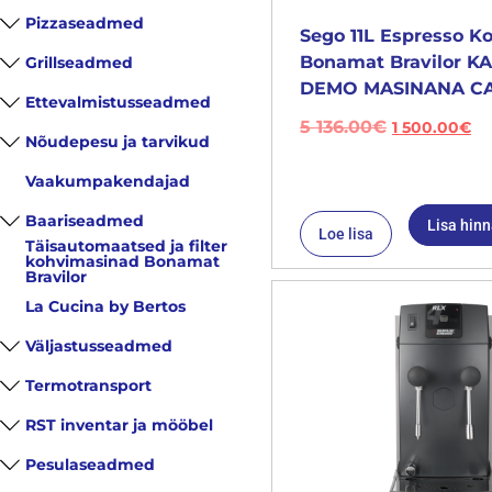
Pizzaseadmed
Sego 11L Espresso K
Bonamat Bravilor 
Grillseadmed
DEMO MASINANA CA
Ettevalmistusseadmed
5 136.00
€
1 500.00
€
Nõudepesu ja tarvikud
Vaakumpakendajad
Baariseadmed
Lisa hin
Loe lisa
Täisautomaatsed ja filter
kohvimasinad Bonamat
Bravilor
La Cucina by Bertos
Väljastusseadmed
Termotransport
RST inventar ja mööbel
Pesulaseadmed