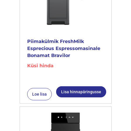
Piimakülmik FreshMilk
Esprecious Espressomasinale
Bonamat Bravilor
Küsi hinda
Lisa hinnapäringusse
Loe lisa