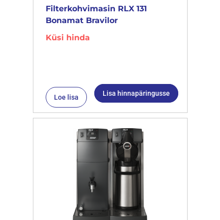
Filterkohvimasin RLX 131
Bonamat Bravilor
Küsi hinda
Lisa hinnapäringusse
Loe lisa