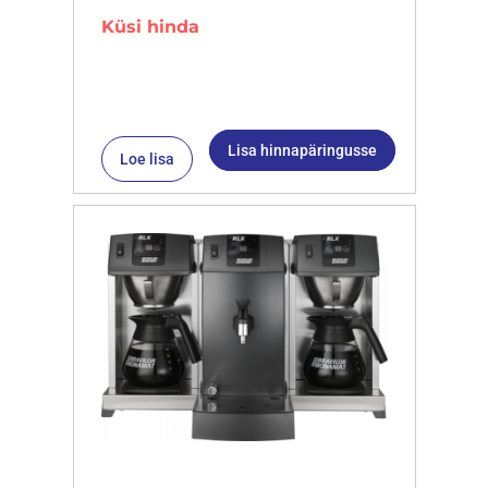
Küsi hinda
Lisa hinnapäringusse
Loe lisa