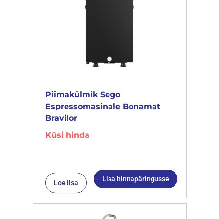
Piimakülmik Sego
Espressomasinale Bonamat
Bravilor
Küsi hinda
Lisa hinnapäringusse
Loe lisa