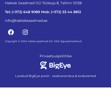
Haktek Seadmed OÜ Töökoja 8, Tallinn 10138
Tel: (+372) 648 9089 Mob: (+372) 53 44 8812
info@haktekseadmed.ee
Copyright © 2024 Hatek seadmed OÜ. Kõik õigused kaitstud.
Privaatsuspoliitika
Loodud BigEye poolt - veebiarendus & kodulehed