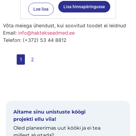
Lisa hinnapäringusse
Loe lisa
Võta meiega ühendust, kui soovitud toodet ei leidnud
Email:
info@haktekseadmed.ee
Telefon: (+372) 53 44 8812
1
2
Aitame sinu unistuste köögi
projekti ellu viia!
Oled planeerimas uut kööki ja ei tea
millest alustada?