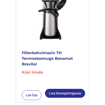
Filterkohvimasin TH
Termoskannuga Bonamat
Bravilor
Küsi hinda
Lisa hinnapäringusse
Loe lisa