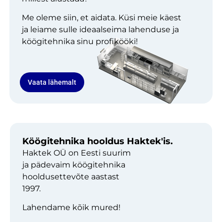
Me oleme siin, et aidata. Küsi meie käest
ja leiame sulle ideaalseima lahenduse ja
köögitehnika sinu profikööki!
Vaata lähemalt
Köögitehnika hooldus Haktek'is.
Haktek OÜ on Eesti suurim
ja pädevaim köögitehnika
hooldusettevõte aastast
1997.
Lahendame kõik mured!