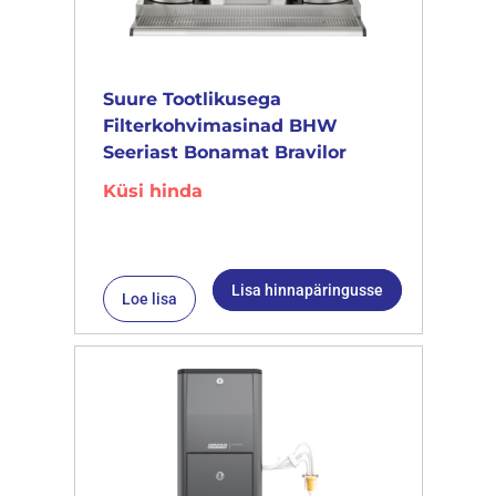
Suure Tootlikusega
Filterkohvimasinad BHW
Seeriast Bonamat Bravilor
Küsi hinda
Lisa hinnapäringusse
Loe lisa