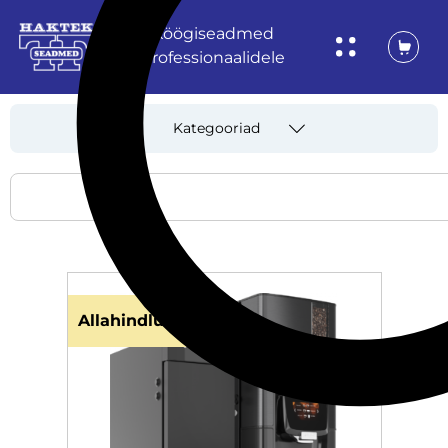
Köögiseadmed
professionaalidele
Kategooriad
Allahindlus!