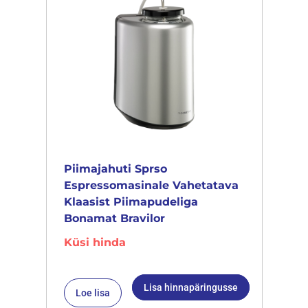
Piimajahuti Sprso
Espressomasinale Vahetatava
Klaasist Piimapudeliga
Bonamat Bravilor
Küsi hinda
Lisa hinnapäringusse
Loe lisa