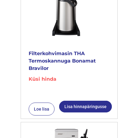
Filterkohvimasin THA
Termoskannuga Bonamat
Bravilor
Küsi hinda
Lisa hinnapäringusse
Loe lisa