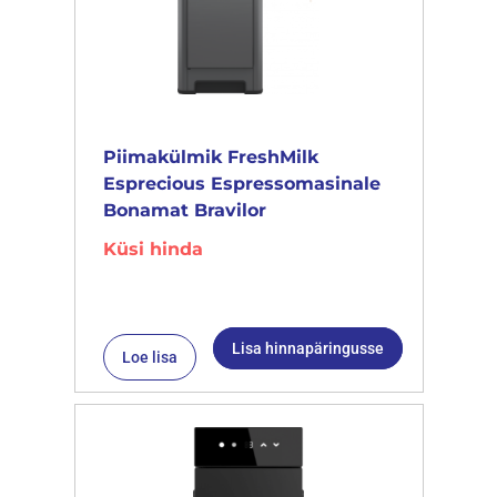
Piimakülmik FreshMilk
Esprecious Espressomasinale
Bonamat Bravilor
Küsi hinda
Lisa hinnapäringusse
Loe lisa