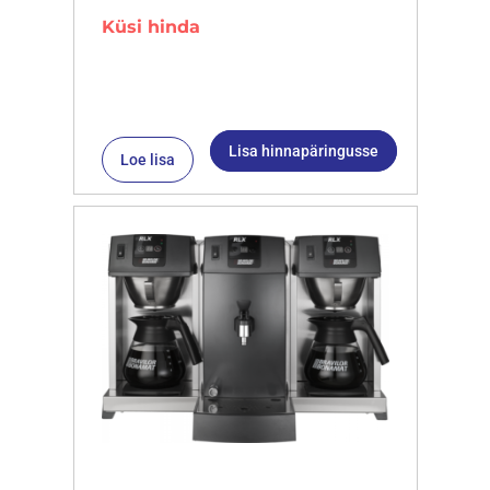
Küsi hinda
Lisa hinnapäringusse
Loe lisa