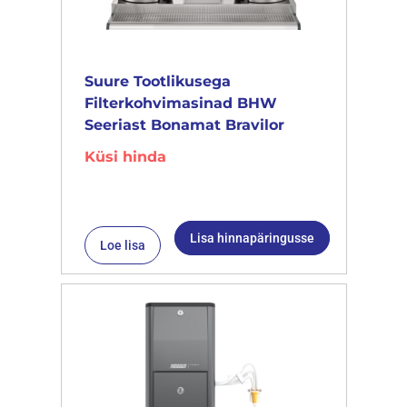
Suure Tootlikusega
Filterkohvimasinad BHW
Seeriast Bonamat Bravilor
Küsi hinda
Lisa hinnapäringusse
Loe lisa