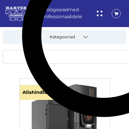
Köögiseadmed
professionaalidele
Kategooriad
Allahindlus!