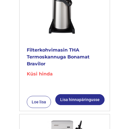
Filterkohvimasin THA
Termoskannuga Bonamat
Bravilor
Küsi hinda
Lisa hinnapäringusse
Loe lisa