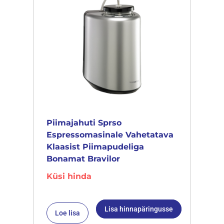
Piimajahuti Sprso
Espressomasinale Vahetatava
Klaasist Piimapudeliga
Bonamat Bravilor
Küsi hinda
Lisa hinnapäringusse
Loe lisa