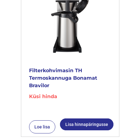
Filterkohvimasin TH
Termoskannuga Bonamat
Bravilor
Küsi hinda
Lisa hinnapäringusse
Loe lisa