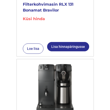
Filterkohvimasin RLX 131
Bonamat Bravilor
Küsi hinda
Lisa hinnapäringusse
Loe lisa