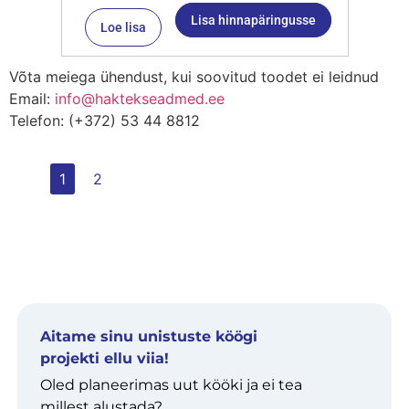
Lisa hinnapäringusse
Loe lisa
Võta meiega ühendust, kui soovitud toodet ei leidnud
Email:
info@haktekseadmed.ee
Telefon: (+372) 53 44 8812
1
2
Aitame sinu unistuste köögi
projekti ellu viia!
Oled planeerimas uut kööki ja ei tea
millest alustada?