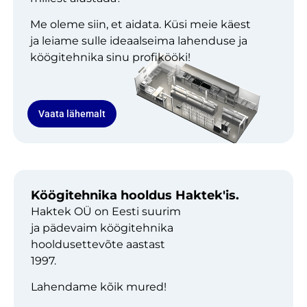
Me oleme siin, et aidata. Küsi meie käest
ja leiame sulle ideaalseima lahenduse ja
köögitehnika sinu profikööki!
Vaata lähemalt
Köögitehnika hooldus Haktek'is.
Haktek OÜ on Eesti suurim
ja pädevaim köögitehnika
hooldusettevõte aastast
1997.
Lahendame kõik mured!