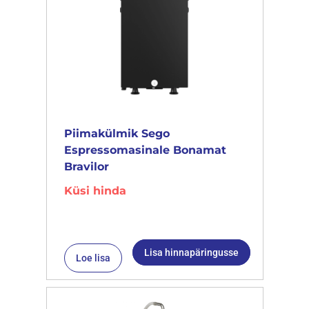
Piimakülmik Sego
Espressomasinale Bonamat
Bravilor
Küsi hinda
Lisa hinnapäringusse
Loe lisa